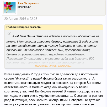
Аня Лазаренко
ШопоНафт
20 Август 2016 в 22:25
Глобал Экспресс сказал(а):
↑
“
Аня! Нам Ваша детская одежда в посылках абсолютно не
нужна. Нет смысла строить бизнес, потратив 2 года жизни
на это, вкладывать сотни тысяч долларов в него, а потом
присвоить 900 посылок с запчастями, презервативами,
бельем и прочими товарами народного потребления.
Позвоните Стельмашу и спросите, куда они дели эти 900
посылок. Мы надеемся, что Военная прокуратура в
Нажмите, чтобы раскрыть...
ближайшее время сможет установить судьбу посылок и
обеспечит выполнение законного решения суда об их
И как вкладывать 2 года сотни тысяч долларов для построения
возврате (хотя бы того, что осталось).
своего "бизнеса", у вашей фирмы была такая возможность! А
выплатить компенсацию людям за посылки, за которые Вы несли
ответственность в момент когда они находились у вашей
компании, у вас нет! Вы бедные овечки! В нашем государстве все
не гладко и этим очень удобно пользоваться... Съезжая на разного
рода инстанции, всех кормить обещаниями! Поверьте! Те детские
вещи уже давно не актуальны, так как прошло уже 7 месяцев!!!