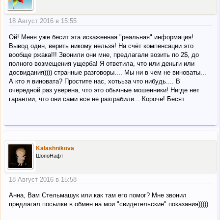
18 Август 2016 в 15:55
Ой! Меня уже бесит эта искаженная "реальная" информация!
Вывод один, верить никому нельзя! На счёт компенсации это
вообще ржака!!! Звонили они мне, предлагали возить по 2$, до
полного возмещения ущерба! Я ответила, что или деньги или
досвидания)))) странные разговоры.... Мы ни в чем не виноваты...
А кто я виновата? Простите нас, хотььза что нибудь.... В
очередной раз уверена, что это обычные мошенники! Нигде нет
гарантии, что они сами все не разграбили... Короче! Бесят
Kalashnikova
ШопоНафт
18 Август 2016 в 15:58
Анна, Вам Стельмашук или как там его помог? Мне звонил
предлагал посылки в обмен на мои "свидетельские" показания)))))