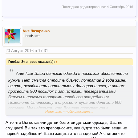
Последнее редактирование:
4 Сентябрь 2016
Аня Лазаренко
ШопоНафт
20 Август 2016 в 17:31
Глобал Экспресс сказал(а):
↑
“
Аня! Нам Ваша детская одежда в посылках абсолютно не
нужна. Нет смысла строить бизнес, потратив 2 года жизни
на это, вкладывать сотни тысяч долларов в него, а потом
присвоить 900 посылок с запчастями, презервативами,
бельем и прочими товарами народного потребления.
Позвоните Стельмашу и спросите, куда они дели эти 900
посылок. Мы надеемся, что Военная прокуратура в
Нажмите, чтобы раскрыть...
ближайшее время сможет установить судьбу посылок и
обеспечит выполнение законного решения суда об их
А то что Вы оставили детей без этой детской одежды, Вас не
возврате (хотя бы того, что осталось).
смущает! Вы так это преподносите, как будто это были вещи не
первой надобности! Ваша защита это нападение! А считаю что