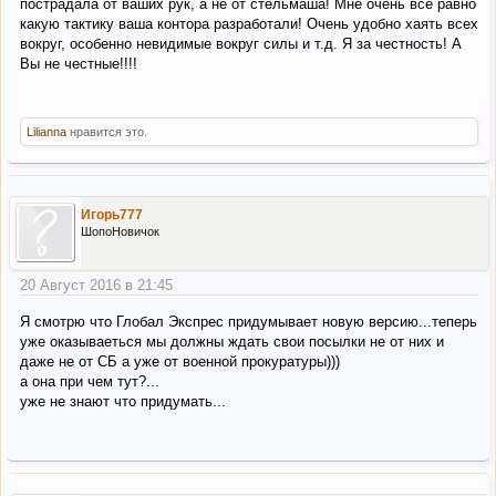
пострадала от ваших рук, а не от стельмаша! Мне очень все равно
какую тактику ваша контора разработали! Очень удобно хаять всех
вокруг, особенно невидимые вокруг силы и т.д. Я за честность! А
Вы не честные!!!!
Lilianna
нравится это.
Игорь777
ШопоНовичок
20 Август 2016 в 21:45
Я смотрю что Глобал Экспрес придумывает новую версию...теперь
уже оказываеться мы должны ждать свои посылки не от них и
даже не от СБ а уже от военной прокуратуры)))
а она при чем тут?...
уже не знают что придумать...