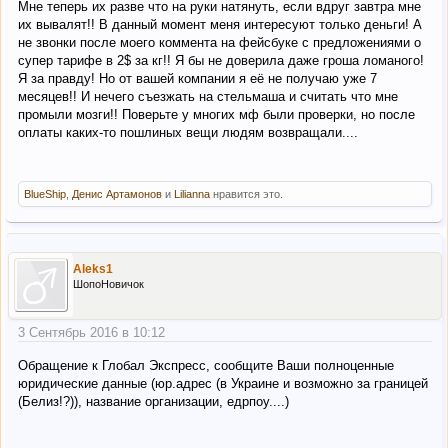
Мне теперь их разве что на руки натянуть, если вдруг завтра мне
их вывалят!! В данный момент меня интересуют только деньги! А
не звонки после моего коммента на фейсбуке с предложениями о
супер тарифе в 2$ за кг!! Я бы не доверила даже гроша ломаного!
Я за правду! Но от вашей компании я её не получаю уже 7
месяцев!! И нечего съезжать на стельмаша и считать что мне
промыли мозги!! Поверьте у многих мф были проверки, но после
оплаты каких-то пошлиных вещи людям возвращали....
BlueShip
,
Денис Артамонов
и
Lilianna
нравится это.
Aleks1
ШопоНовичок
3 Сентябрь 2016 в 10:12
Обращение к Глобал Экспресс, сообщите Ваши полноценные
юридические данные (юр.адрес (в Украине и возможно за границей
(Белиз!?)), название организации, едрпоу....)