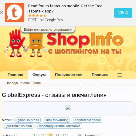
Read forum faster on mobile. Get the Free
Tapatalk app?
VIEW
FREE - on Google Play
Войти или зарегистрироваться
Главная
Форум
Пользователи
Правила
Последние сообщения
Форум
...
Форвардинговые компании
США
GlobalExpress - отзывы и впечатления
Метки:
global express
mail forwarding
глобал экспресс
доставка из сша
форвардинговая компания
< Назад
1
←
11
12
13
14
15
→
18
Вперёд >