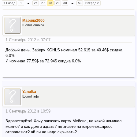
< Назад
1
←
26
27
28
29
30
→
53
Вперёд >
Марина2000
ШопоНовичок
1 Сентябрь 2012 в 07:07
Добрый день. Заберу KOHLS номинал 52.61$ за 49.46$ скидка
6.0%
И номинал 77.59$ за 72.94$ скидка 6.0%
Yanulka
ШопоНафт
1 Сентябрь 2012 в 10:59
Здравствуйте! Хочу заказать карту Мейсис, на какой номинал
можно? и как долго ждать? не знаете на юкреинэкспресс
отправляют? ай пи не надо скрывать?