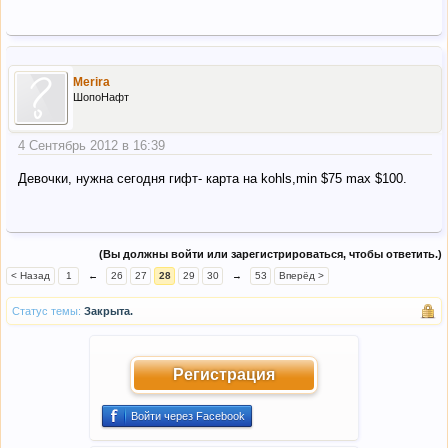
Merira
ШопоНафт
4 Сентябрь 2012 в 16:39
Девочки, нужна сегодня гифт- карта на kohls,min $75 max $100.
(Вы должны войти или зарегистрироваться, чтобы ответить.)
< Назад
1
←
26
27
28
29
30
→
53
Вперёд >
Статус темы:
Закрыта.
Регистрация
Войти через Facebook