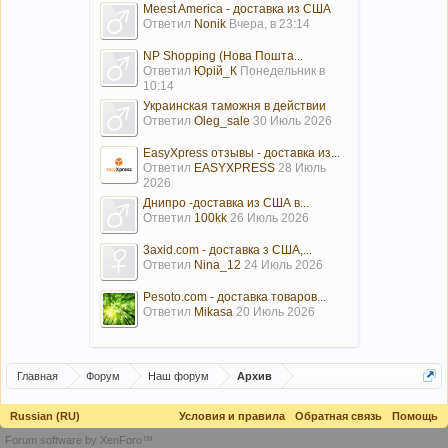
Meest America - доставка из США
Ответил
Nonik
Вчера, в 23:14
NP Shopping (Нова Пошта...
Ответил
Юрій_К
Понедельник в
10:14
Украинская таможня в действии
Ответил
Oleg_sale
30 Июль 2026
EasyXpress отзывы - доставка из...
Ответил
EASYXPRESS
28 Июль
2026
Днипро -доставка из США в...
Ответил
100kk
26 Июль 2026
3axid.com - доставка з США,...
Ответил
Nina_12
24 Июль 2026
Pesoto.com - доставка товаров...
Ответил
Mikasa
20 Июль 2026
Главная
Форум
Наш форум
Архив
Russian (RU)
Условия и правила
Обратная связь
Помощь
Forum software by XenForo™