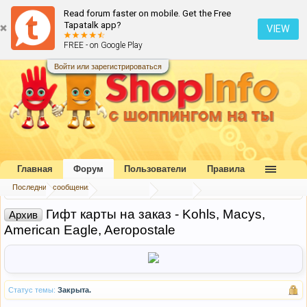
Read forum faster on mobile. Get the Free
Tapatalk app?
VIEW
FREE - on Google Play
Войти или зарегистрироваться
Главная
Форум
Пользователи
Правила
Последние сообщения
Главная
Форум
Наш форум
Архив
Гифт карты на заказ - Kohls, Macys,
Архив
American Eagle, Aeropostale
Статус темы:
Закрыта.