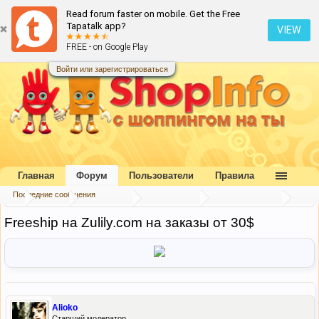
Read forum faster on mobile. Get the Free
Tapatalk app?
VIEW
FREE - on Google Play
Войти или зарегистрироваться
Главная
Форум
Пользователи
Правила
Последние сообщения
...
Форум
Наш форум
Блог портала
Скидки и акции
Freeship на Zulily.com на заказы от 30$
Alioko
Старший модератор