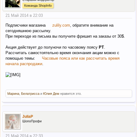
Команда ShopInfo
21 Май 2014 в 22:03
Подписчики магазина
zulily.com
, обратите внимание на
сегодняшнюю рассылку.
При переходе из письма вы получите фришип на заказы от 30$.
Акция действует до полуночи по часовому поясу
PT
.
Рассчитать самостоятельно время окончания акции можно с
помощью темы:
Часовые пояса или как рассчитать время
начала распродажи
.
Марина
,
Белатрисса
и
Юлия Дем
нравится это.
JuliaP
ШопоПрофи
21 Май 2014 в 22:33