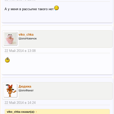
А у меня в рассылке такого нет
viko_chka
ШопоНовичок
22 Май 2014 в 13:08
Дюдюка
ШопоФанат
22 Май 2014 в 14:24
viko_chka сказал(а):
↑