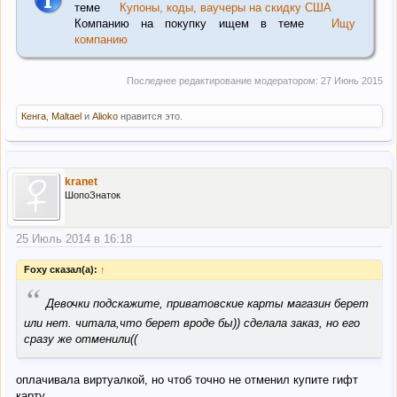
теме
Купоны, коды, ваучеры на скидку США
Компанию на покупку ищем в теме
Ищу
компанию
Последнее редактирование модератором:
27 Июнь 2015
Кенга
,
Maltael
и
Alioko
нравится это.
kranet
ШопоЗнаток
25 Июль 2014 в 16:18
Foxy сказал(а):
↑
“
Девочки подскажите, приватовские карты магазин берет
или нет. читала,что берет вроде бы)) сделала заказ, но его
сразу же отменили((
оплачивала виртуалкой, но чтоб точно не отменил купите гифт
карту