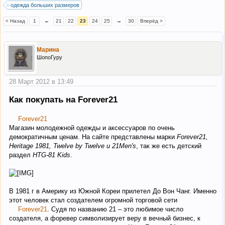
одежда больших размеров
< Назад
1
←
21
22
23
24
25
→
30
Вперёд >
Марина
ШопоГуру
28 Март 2012 в 13:49
Как покупать на Forever21
Forever21
Магазин молодежной одежды и аксессуаров по очень
демократичным ценам. На сайте представлены марки
Forever21,
Heritage 1981, Twelve by Twelve и 21Men's
, так же есть детский
раздел
HTG-81 Kids
.
В 1981 г в Америку из Южной Кореи прилетел До Вон Чанг. Именно
этот человек стал создателем огромной торговой сети
Forever21
. Судя по названию 21 – это любимое число
создателя, а форевер символизирует веру в вечный бизнес, к