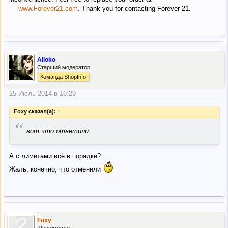
www.Forever21.com
. Thank you for contacting Forever 21.
Alioko
Старший модератор
Команда ShopInfo
25 Июль 2014 в 16:29
Foxy сказал(а):
↑
“
вот что ответили
А с лимитами всё в порядке?
Жаль, конечно, что отменили
Foxy
ШопоБолтун