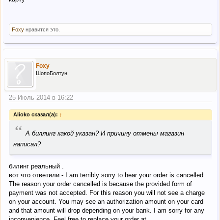
Foxy
нравится это.
Foxy
ШопоБолтун
25 Июль 2014 в 16:22
Alioko сказал(а):
↑
“
А биллинг какой указан? И причину отмены магазин
написал?
билинг реальный .
вот что ответили - I am terribly sorry to hear your order is cancelled.
The reason your order cancelled is because the provided form of
payment was not accepted. For this reason you will not see a charge
on your account. You may see an authorization amount on your card
and that amount will drop depending on your bank. I am sorry for any
inconvenience. Feel free to replace your order at