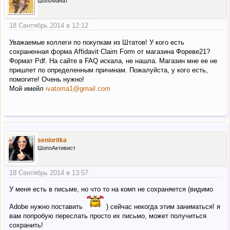
ШопоФанат
18 Сентябрь 2014 в 12:12
Уважаемые коллеги по покупкам из Штатов! У кого есть
сохраненная форма Affidavit Claim Form от магазина Фореве21?
Формат Pdf. На сайте в FAQ искала, не нашла. Магазин мне ее не
пришлет по определенным причинам. Пожалуйста, у кого есть,
помогите! Очень нужно!
Мой имейл
ivatoma1@gmail.com
senioritka
ШопоАктивист
18 Сентябрь 2014 в 13:57
У меня есть в письме, но что то на комп не сохраняется (видимо
Adobe нужно поставить
) сейчас некогда этим заниматься! я
вам попробую переслать просто их письмо, может получиться
сохранить!