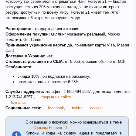
которому так стремился и стремиться Чанг. Forever 21 — быстро
растущая сеть из 205 магазинов одежды, не считая интернет
ресурс, доступный по всему миру. Forever 21 живет тем, что
отслеживает быстро меняющуюся моду.
Регистрация:
стандартная регистрация
Оформление покупки:
биллинг указывать реальный. Можно
оплатить Gift Cards.
Принимают украинские карты:
да, принимает карты Visa, Master
Card
Доставка в Украину:
нет
Стоимость доставки по США:
от 5.95$, фришип обычно от 50$
Особенности:
скидка 10% при подписке на рассылку,
возможен налог в размере 6.25%
Служба поддержки:
телефон: 1-888-494-3837, для межд. клиентов
1-213-741-8257 ,
форма на сайте
live chat
Социальные сети:
facebook
,
twitter
,
google+
С отзывами о покупках можно ознакомиться в теме
-
Отзывы Forever 21
Купоны и коды на скидку ищем и предлагаем в