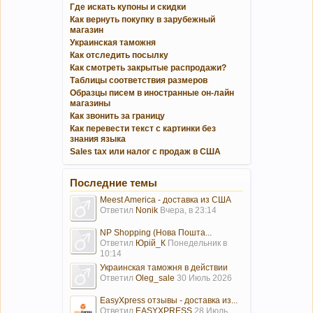
Где искать купоны и скидки
Как вернуть покупку в зарубежный
магазин
Украинская таможня
Как отследить посылку
Как смотреть закрытые распродажи?
Таблицы соответствия размеров
Образцы писем в иностранные он-лайн
магазины
Как звонить за границу
Как перевести текст с картинки без
знания языка
Sales tax или налог с продаж в США
Последние темы
Meest America - доставка из США
Ответил
Nonik
Вчера, в 23:14
NP Shopping (Нова Пошта...
Ответил
Юрій_К
Понедельник в
10:14
Украинская таможня в действии
Ответил
Oleg_sale
30 Июль 2026
EasyXpress отзывы - доставка из...
Ответил
EASYXPRESS
28 Июль