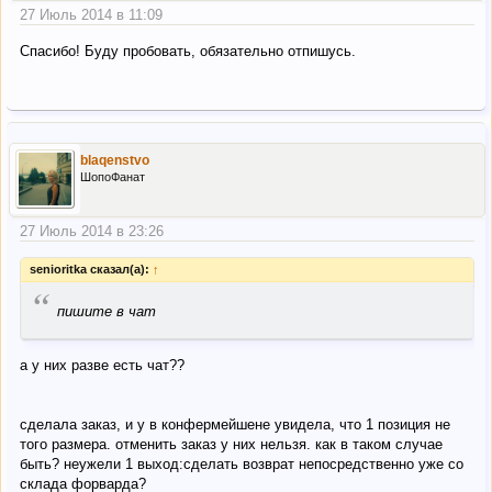
27 Июль 2014 в 11:09
Спасибо! Буду пробовать, обязательно отпишусь.
blaqenstvo
ШопоФанат
27 Июль 2014 в 23:26
senioritka сказал(а):
↑
“
пишите в чат
а у них разве есть чат??
сделала заказ, и у в конфермейшене увидела, что 1 позиция не
того размера. отменить заказ у них нельзя. как в таком случае
быть? неужели 1 выход:сделать возврат непосредственно уже со
склада форварда?