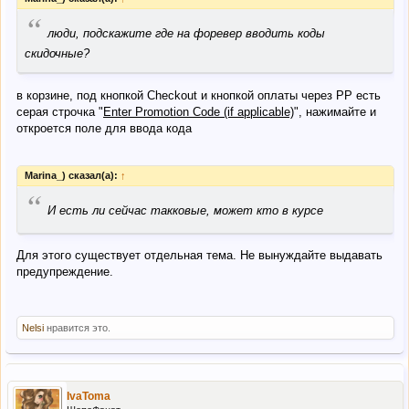
“
люди, подскажите где на форевер вводить коды
скидочные?
в корзине, под кнопкой Checkout и кнопкой оплаты через РР есть
серая строчка "
Enter Promotion Code (if applicable)
", нажимайте и
откроется поле для ввода кода
Marina_) сказал(а):
↑
“
И есть ли сейчас такковые, может кто в курсе
Для этого существует отдельная тема. Не вынуждайте выдавать
предупреждение.
Nelsi
нравится это.
IvaToma