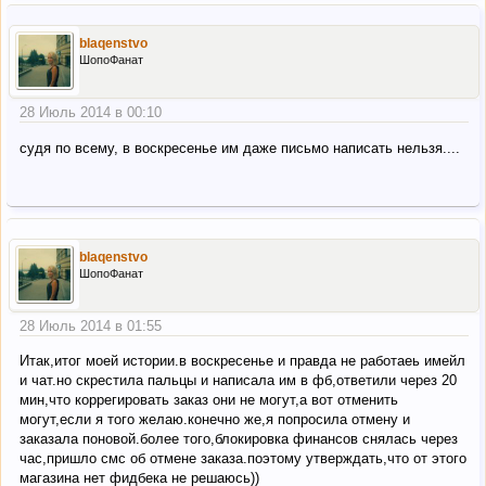
blaqenstvo
ШопоФанат
28 Июль 2014 в 00:10
судя по всему, в воскресенье им даже письмо написать нельзя....
blaqenstvo
ШопоФанат
28 Июль 2014 в 01:55
Итак,итог моей истории.в воскресенье и правда не работаеь имейл
и чат.но скрестила пальцы и написала им в фб,ответили через 20
мин,что коррегировать заказ они не могут,а вот отменить
могут,если я того желаю.конечно же,я попросила отмену и
заказала поновой.более того,блокировка финансов снялась через
час,пришло смс об отмене заказа.поэтому утверждать,что от этого
магазина нет фидбека не решаюсь))