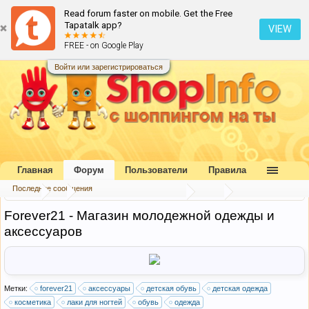
Read forum faster on mobile. Get the Free
Tapatalk app?
VIEW
FREE - on Google Play
Войти или зарегистрироваться
Главная
Форум
Пользователи
Правила
Последние сообщения
Форум
...
Каталог интернет-магазинов
США
Forever21 - Магазин молодежной одежды и
аксессуаров
Метки:
forever21
аксессуары
детская обувь
детская одежда
косметика
лаки для ногтей
обувь
одежда