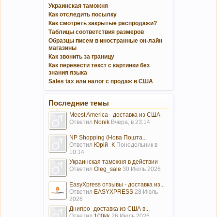
Украинская таможня
Как отследить посылку
Как смотреть закрытые распродажи?
Таблицы соответствия размеров
Образцы писем в иностранные он-лайн
магазины
Как звонить за границу
Как перевести текст с картинки без
знания языка
Sales tax или налог с продаж в США
Последние темы
Meest America - доставка из США
Ответил
Nonik
Вчера, в 23:14
NP Shopping (Нова Пошта...
Ответил
Юрій_К
Понедельник в
10:14
Украинская таможня в действии
Ответил
Oleg_sale
30 Июль 2026
EasyXpress отзывы - доставка из...
Ответил
EASYXPRESS
28 Июль
2026
Днипро -доставка из США в...
Ответил
100kk
26 Июль 2026