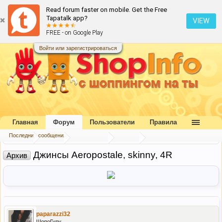
Read forum faster on mobile. Get the Free
Tapatalk app?
VIEW
FREE - on Google Play
Войти или зарегистрироваться
Главная
Форум
Пользователи
Правила
Последние сообщения
Главная
Форум
Наш форум
Архив
Джинсы Aeropostale, skinny, 4R
Архив
paparazzi32
ШопоГуру