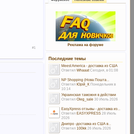
Реклама на форуме
#1
Последние темы
Meest America - доставка из США
Ответил
Whaaat
Сегодня, в 01:08
NP Shopping (Нова Пошта...
Ответил
Юрій_К
Понедельник в
10:14
Украинская таможня в действии
Ответил
Oleg_sale
30 Июль 2026
EasyXpress отзывы - доставка из...
Ответил
EASYXPRESS
28 Июль
2026
Днипро -доставка из США в...
Ответил
100kk
26 Июль 2026