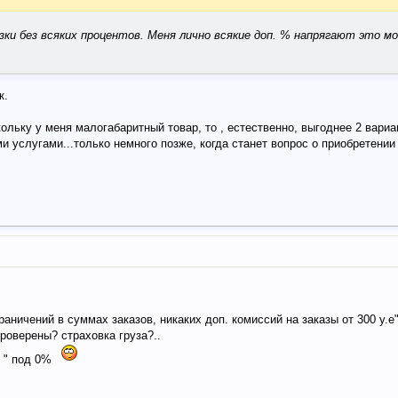
ки без всяких процентов. Меня лично всякие доп. % напрягают это м
к.
скольку у меня малогабаритный товар, то , естественно, выгоднее 2 вариа
 услугами...только немного позже, когда станет вопрос о приобретени
аничений в суммах заказов, никаких доп. комиссий на заказы от 300 у.е
проверены? страховка груза?..
й " под 0%