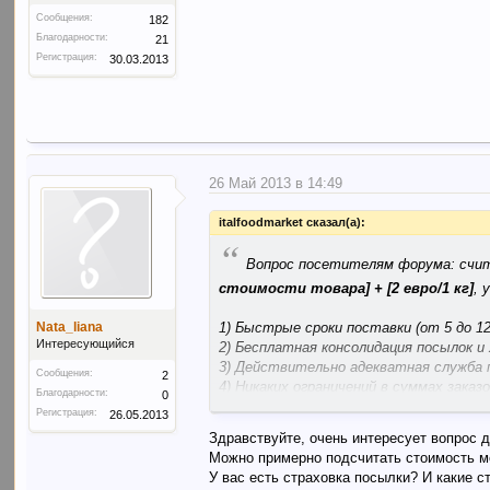
Сообщения:
182
Благодарности:
21
Регистрация:
30.03.2013
26 Май 2013 в 14:49
italfoodmarket сказал(а):
“
Вопрос посетителям форума: счи
стоимости товара] + [2 евро/1 кг]
,
1) Быстрые сроки поставки (от 5 до 12
Nata_liana
Интересующийся
2) Бесплатная консолидация посылок и 
3) Действительно адекватная служба 
Сообщения:
2
4) Никаких ограничений в суммах заказо
Благодарности:
0
Регистрация:
26.05.2013
??
Здравствуйте, очень интересует вопрос д
Можно примерно подсчитать стоимость мое
Или такой вариант ?
[5% от стоимост
У вас есть страховка посылки? И какие с