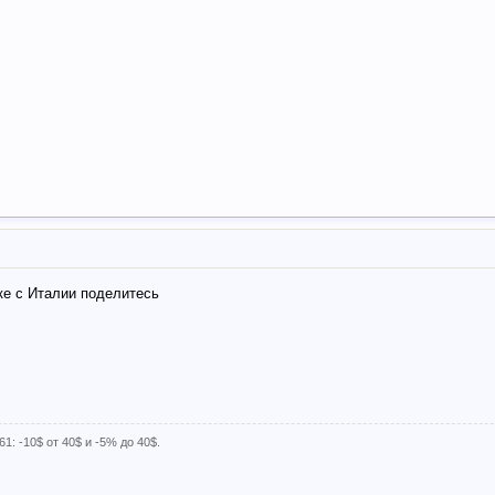
ке с Италии поделитесь
1: -10$ от 40$ и -5% до 40$.