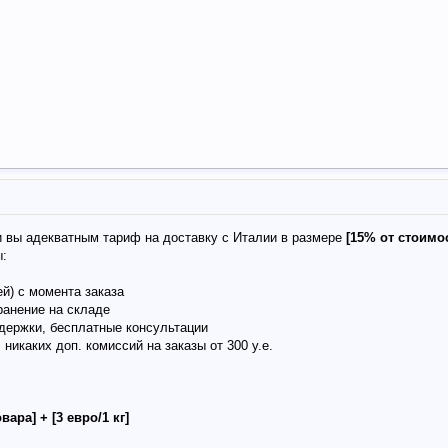
и вы адекватным тариф на доставку с Италии в размере
[15% от стоимос
ы:
ей) с момента заказа
ранение на складе
держки, бесплатные консультации
 никаких доп. комиссий на заказы от 300 у.е.
вара] + [3 евро/1 кг]