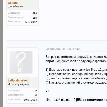
Oksana
ШопоЗнаток
Сообщения:
899
Благодарности:
155
Регистрация:
05.12.2012
28 Апрель 2013 в 03:32
Вопрос посетителям форума: считаете л
евро/1 кг]
, учитывая следующие фактор
1) Быстрые сроки поставки (от 5 до 12 дн
2) Бесплатная консолидация посылок и х
3) Действительно адекватная служба под
italfoodmarket
4) Никаких ограничений в суммах заказов,
Интересующийся
Сообщения:
??
2
Благодарности:
0
Регистрация:
Или такой вариант ?
[5% от стоимости то
19.04.2013