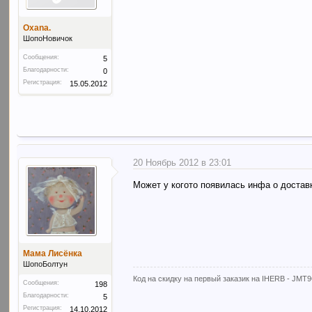
Oxana.
ШопоНовичок
Сообщения:
5
Благодарности:
0
Регистрация:
15.05.2012
20 Ноябрь 2012 в 23:01
Может у когото появилась инфа о достав
Мама Лисёнка
ШопоБолтун
Код на скидку на первый заказик на IHERB - JMT96
Сообщения:
198
Благодарности:
5
Регистрация:
14.10.2012