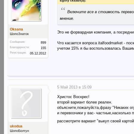
Egory сказал(а):
“
Включите все в стоимость перевоз
мнение.
Oksana
Это не форвардная компания, а посредни
ШопоЗнаток
Сообщения:
899
Что касается вопроса italfoodmarket - по
Благодарности:
155
учетом 15% я бы воспользовалась Вашими
Регистрация:
05.12.2012
5 Май 2013 в 15:09
Христос Воскрес!
второй вариант более реален.
объясните,пожалуйста,фразу "Никаких огр
и перевозчики у вас- частные,насколько 
рассмотрите вариант "выкуп своей карто
ukodua
ШопоБолтун