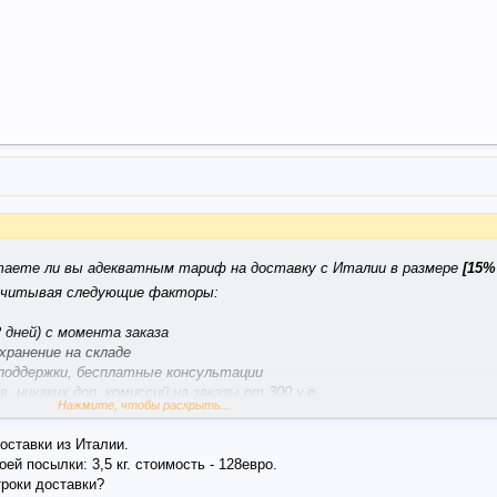
таете ли вы адекватным тариф на доставку с Италии в размере
[15
 учитывая следующие факторы:
 дней) с момента заказа
хранение на складе
поддержки, бесплатные консультации
в, никаких доп. комиссий на заказы от 300 у.е.
Нажмите, чтобы раскрыть...
оставки из Италии.
й посылки: 3,5 кг. стоимость - 128евро.
и товара] + [3 евро/1 кг]
троки доставки?