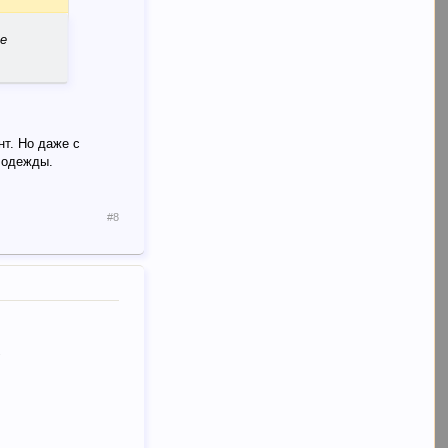
ое
нт. Но даже с
и одежды.
#8
"