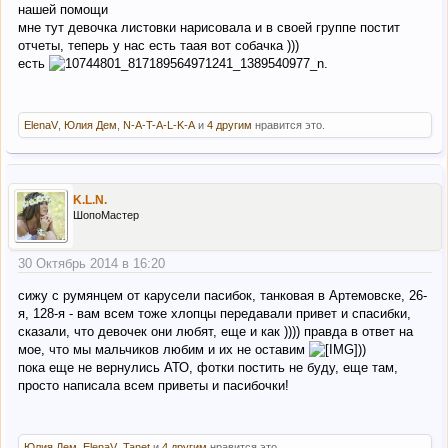
нашей помощи
мне тут девочка листовки нарисовала и в своей группе постит
отчеты, теперь у нас есть таая вот собачка )))
есть
ElenaV
,
Юлия Дем
,
N-A-T-A-L-K-A
и
4 другим
нравится это.
K.L.N.
ШопоМастер
30 Октябрь 2014 в 16:20
сижу с румянцем от карусели пасибок, танковая в Артемовске, 26-
я, 128-я - вам всем тоже хлопцы передавали привет и спасибки,
сказали, что девочек они любят, еще и как )))) правда в ответ на
мое, что мы мальчиков любим и их не оставим
))
пока еще не вернулись АТО, фотки постить не буду, еще там,
просто написала всем приветы и пасибочки!
Юлия Дем
,
ElenaV
,
Tanet
и
4 другим
нравится это.