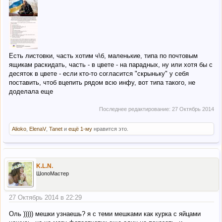
Есть листовки, часть хотим ч\б, маленькие, типа по почтовым
ящикам раскидать, часть - в цвете - на парадных, ну или хотя бы с
десяток в цвете - если кто-то согласится "скрыньку" у себя
поставить, чтоб вцепить рядом всю инфу, вот типа такого, не
доделала еще
Последнее редактирование:
27 Октябрь 2014
Alioko
,
ElenaV
,
Tanet
и
ещё 1-му
нравится это.
K.L.N.
ШопоМастер
27 Октябрь 2014 в 22:29
Оль ))))) мешки узнаешь? я с теми мешками как курка с яйцами