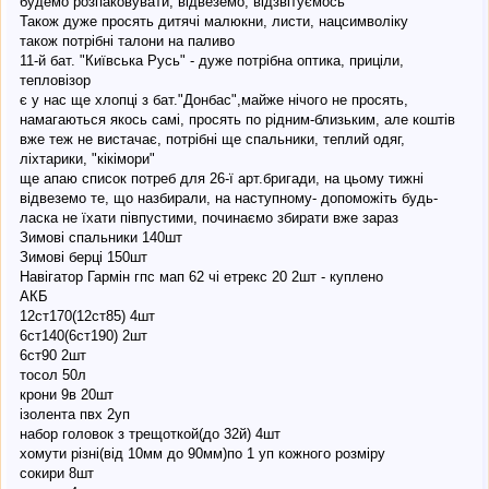
будемо розпаковувати, відвеземо, відзвітуємось
Також дуже просять дитячі малюкни, листи, нацсимволіку
також потрібні талони на паливо
11-й бат. "Київська Русь" - дуже потрібна оптика, приціли,
тепловізор
є у нас ще хлопці з бат."Донбас",майже нічого не просять,
намагаються якось самі, просять по рідним-близьким, але коштів
вже теж не вистачає, потрібні ще спальники, теплий одяг,
ліхтарики, "кікімори"
ще апаю список потреб для 26-ї арт.бригади, на цьому тижні
відвеземо те, що назбирали, на наступному- допоможіть будь-
ласка не їхати півпустими, починаємо збирати вже зараз
Зимові спальники 140шт
Зимові берці 150шт
Навігатор Гармін гпс мап 62 чі етрекс 20 2шт - куплено
АКБ
12ст170(12ст85) 4шт
6ст140(6ст190) 2шт
6ст90 2шт
тосол 50л
крони 9в 20шт
ізолента пвх 2уп
набор головок з трещоткой(до 32й) 4шт
хомути різні(від 10мм до 90мм)по 1 уп кожного розміру
сокири 8шт