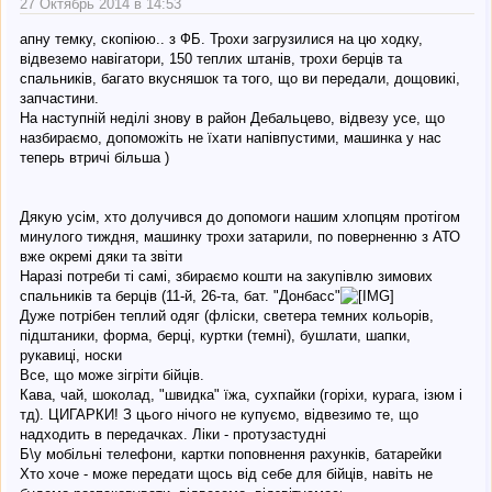
27 Октябрь 2014 в 14:53
апну темку, скопіюю.. з ФБ. Трохи загрузилися на цю ходку,
відвеземо навігатори, 150 теплих штанів, трохи берців та
спальників, багато вкусняшок та того, що ви передали, дощовикі,
запчастини.
На наступній неділі знову в район Дебальцево, відвезу усе, що
назбираємо, допоможіть не їхати напівпустими, машинка у нас
теперь втричі більша )
Дякую усім, хто долучився до допомоги нашим хлопцям протігом
минулого тиждня, машинку трохи затарили, по поверненню з АТО
вже окремі дяки та звіти
Наразі потреби ті самі, збираємо кошти на закупівлю зимових
спальників та берців (11-й, 26-та, бат. "Донбасс"
Дуже потрібен теплий одяг (фліски, светера темних кольорів,
підштаники, форма, берці, куртки (темні), бушлати, шапки,
рукавиці, носки
Все, що може зігріти бійців.
Кава, чай, шоколад, "швидка" їжа, сухпайки (горіхи, курага, ізюм і
тд). ЦИГАРКИ! З цього нічого не купуємо, відвезимо те, що
надходить в передачках. Ліки - протузастудні
Б\у мобільні телефони, картки поповнення рахунків, батарейки
Хто хоче - може передати щось від себе для бійців, навіть не