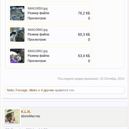
IMAG0859.jpg
Размер файла:
76,2 КБ
Просмотров:
0
IMAG0860.jpg
Размер файла:
60,3 КБ
Просмотров:
0
IMAG0862.jpg
Размер файла:
63,4 КБ
Просмотров:
0
Последнее редактирование:
25 Октябрь 2014
Nelsi
,
Forsage
,
Alioko
и
4 другим
нравится это.
K.L.N.
ШопоМастер