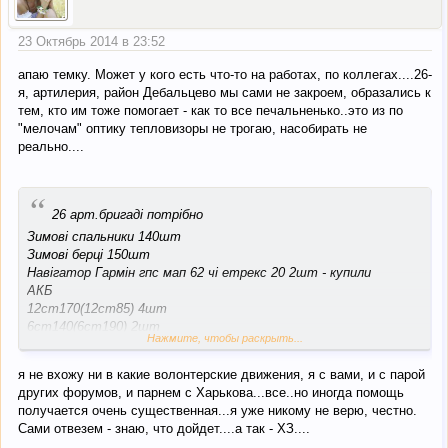
23 Октябрь 2014 в 23:52
апаю темку. Может у кого есть что-то на работах, по коллегах....26-
я, артилерия, район Дебальцево мы сами не закроем, образались к
тем, кто им тоже помогает - как то все печальненько..это из по
"мелочам" оптику тепловизоры не трогаю, насобирать не
реально....
“
26 арт.бригаді потрібно
Зимові спальники 140шт
Зимові берці 150шт
Навігатор Гармін гпс мап 62 чі етрекс 20 2шт - купили
АКБ
12ст170(12ст85) 4шт
6ст140(6ст190) 2шт
Нажмите, чтобы раскрыть...
6ст90 2шт
тосол 50л
я не вхожу ни в какие волонтерские движения, я с вами, и с парой
крони 9в 20шт
других форумов, и парнем с Харькова...все..но иногда помощь
ізолента пвх 2уп
получается очень существенная...я уже никому не верю, честно.
набор головок з трещоткой(до 32й) 4шт
Сами отвезем - знаю, что дойдет....а так - ХЗ....
хомути різні(від 10мм до 90мм)по 1 уп кожного розміру