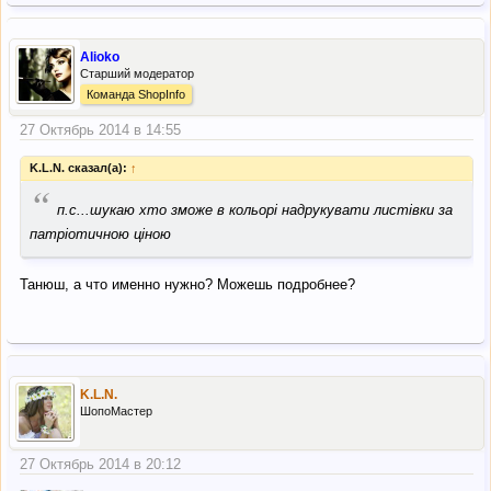
Alioko
Старший модератор
Команда ShopInfo
27 Октябрь 2014 в 14:55
K.L.N. сказал(а):
↑
“
п.с...шукаю хто зможе в кольорі надрукувати листівки за
патріотичною ціною
Танюш, а что именно нужно? Можешь подробнее?
K.L.N.
ШопоМастер
27 Октябрь 2014 в 20:12