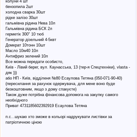
колуни 4 шт
бензопила 2шт
холодна сварка 30шт
рідке залізо 30шт
гальмівна рідина Нева 10л
Гальмівна рідина БСК 2л
герметік 300" 10 тюб
Генератор дізельний 4-5квт
Домкрат 10тонн 10шт
Масло 10w40 10л
Антифриз зелений 10л
Все можна передати особисто,
Київ - Лівий берег, вул. Каунасська, 13 (тер-я Спецтехніки), vlasta -
дяк )))
або НП - Київ, відділеня №80 Есаулова Тетяна (050-071-90-40)
(пересилання за рахунок одержувача, для мене воно буде
безкоштовним, якщо з дому спакуєте)
Також дуже потрібна фінансова допомога на закупку самого
необхідного
Приват 4731185602392919 Есаулова Тетяна
п.с...шукаю хто зможе в кольорі надрукувати листівки за
патріотичною ціною