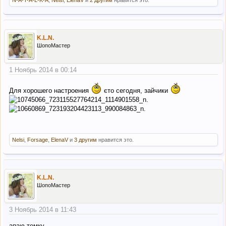
N-A-T-A-L-K-A
,
Nelsi
,
ElenaV
и
2 другим
нравится это.
K.L.N.
ШопоМастер
1 Ноябрь 2014 в 00:14
Для хорошего настроения
єто сегодня, зайчики
Nelsi
,
Forsage
,
ElenaV
и
3 другим
нравится это.
K.L.N.
ШопоМастер
3 Ноябрь 2014 в 11:43
апаю темку