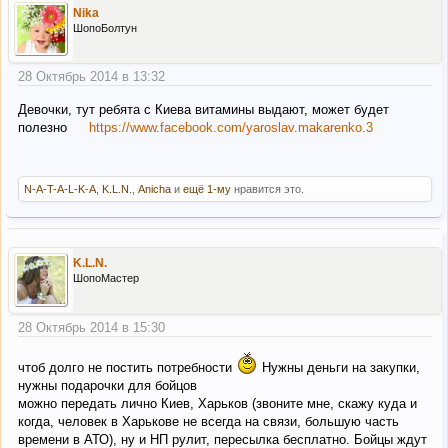
Nika
ШопоБолтун
28 Октябрь 2014 в 13:32
Девочки, тут ребята с Киева витамины выдают, может будет
полезно
https://www.facebook.com/yaroslav.makarenko.3
N-A-T-A-L-K-A
,
K.L.N.
,
Anicha
и
ещё 1-му
нравится это.
K.L.N.
ШопоМастер
28 Октябрь 2014 в 15:30
чтоб долго не постить потребности
Нужны деньги на закупки,
нужны подарочки для бойцов
можно передать лично Киев, Харьков (звоните мне, скажу куда и
когда, человек в Харькове не всегда на связи, большую часть
времени в АТО), ну и НП рулит, пересылка бесплатно. Бойцы ждут