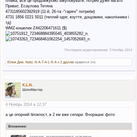
плівка, все це продовжуємо закуповувати, потреб дуже багато
Приват, Есаулова Тетяна
4731185602392919 (11-й, 26-та -"гарячі" потреби)
4731 1856 0221 5011 (теплий одяг, взуття, дощовики, наколінники і
тд)
WMZ-кошелек Z442206471611 ($)
Последнее редактирование:
3 Ноябрь 2014
Юлия Дем
,
Nelsi
,
N-A-T-A-L-K-A
и
2 другим
нравится это.
K.L.N.
ШопоМастер
4 Ноябрь 2014 в 12:37
а це опорний блокпост, в 2 км вже сепари. Вчорашнє фото
Вложения: