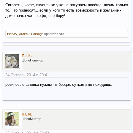
сокири 8шт
Сигареты, кофе, вкусняшки уже не покупаем вообще, возим только
колуни 4 шт
то, что приносят....если у кого то есть возможность и желание -
бензопила 2шт
даже пачка чая - кофе, все беру!
холодна сварка 30шт
рідке залізо 30шт
гальмівна рідина Нева 10л
Гальмівна рідина БСК 2л
ElenaV
,
Alioko
и
Forsage
нравится это.
герметік 300" 10 тюб
Генератор дізельний 4-5квт
Домкрат 10тонн 10шт
Масло 10w40 10л
Tesika
Антифриз зелений 10л
ШопоНовичок
24 Октябрь 2014 в 20:41
резиновые шлепки нужны - в берцах сутками не походишь.
K.L.N.
ШопоМастер