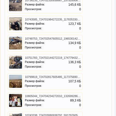
10736235_724702330938867_1575285066_n.jpg
Размер файла:
145,6 КБ
Просмотров:
0
10743585_724701984272235_1178353302_n.jpg
Размер файла:
123,7 КБ
Просмотров:
0
10748753_724702547605512_196530142_n.jpg
Размер файла:
134,9 КБ
Просмотров:
0
10751783_724702144272219_1747794321_n.jpg
Размер файла:
136,3 КБ
Просмотров:
0
10799819_724702817605485_117375690_n.jpg
Размер файла:
107,5 КБ
Просмотров:
0
10805044_724704234272010_1326992868_n.jpg
Размер файла:
89,3 КБ
Просмотров:
0
10743338_724703080938792_591297605_n.jpg