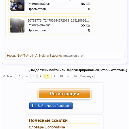
Размер файла:
86 КБ
Просмотров:
0
10751775_724703544272079_1831106364_n.jpg
Размер файла:
55 КБ
Просмотров:
0
Нюся
,
N-A-T-A-L-K-A
,
Nelsi
и
3 другим
нравится это.
(Вы должны войти или зарегистрироваться, чтобы ответить.)
< Назад
1
←
6
7
8
9
10
→
14
Вперёд >
Регистрация
Войти через Facebook
Полезные ссылки
Словарь шопоголика