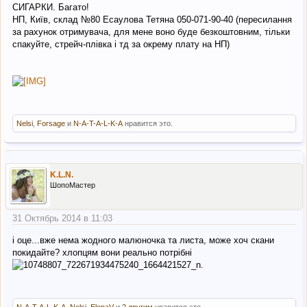
СИГАРКИ. Багато!
НП, Київ, склад №80 Есаулова Тетяна 050-071-90-40 (пересилання
за рахунок отримувача, для мене воно буде безкоштовним, тільки
спакуйте, стрейч-плівка і тд за окрему плату на НП)
Nelsi
,
Forsage
и
N-A-T-A-L-K-A
нравится это.
K.L.N.
ШопоМастер
31 Октябрь 2014 в 11:03
і оце...вже нема жодного малюночка та листа, може хоч скани
покидайте? хлопцям вони реально потрібні