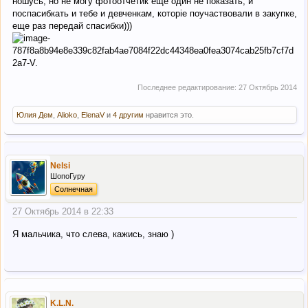
ношусь, но не могу фотоотчетик еще один не показать, и
поспасибкать и тебе и девченкам, которіе поучаствовали в закупке,
еще раз передай спасибки)))
Последнее редактирование:
27 Октябрь 2014
Юлия Дем
,
Alioko
,
ElenaV
и
4 другим
нравится это.
Nelsi
ШопоГуру
Солнечная
27 Октябрь 2014 в 22:33
Я мальчика, что слева, кажись, знаю )
K.L.N.