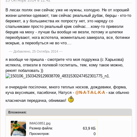
25 Октябрь 2014 в 22:42
В лесах полях они сейчас уже не нужны, холодно. Не от хорошей
жизни шлепки одевают, там сейчас реальный дубак, берцы - кто-то
бережет, а у большинства их попросту нет, это наряду со
спальниками просто реальный крик сейчас....кому-то привезли
берцев на меху - лучше бы вообще не везли, потому и шлепки
переобувают, нога вспотела, моментально замерзла, все, ботинки
мокрые, а переобуться не во что....
--- Добавлено,
25 Октябрь 2014
---
я вообще че пришла - смотрите что моя подружка (с Харькова)
испекла, отвезли в полевой госпиталь, тем, кому такое можно,
реюят побаловать ))
и очередніе посілочки, много теплых носков, дождевики, форма,
куча вкусняшек, пасибочки, Натуся -
@N-A-T-A-L-K-A
- как обычно
класнючая передачка, обнимаю!
Вложения:
IMAG0851.jpg
Размер файла:
63,9 КБ
Просмотров:
0