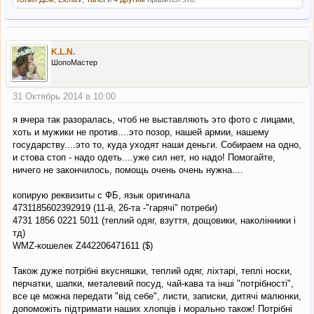
K.L.N.
ШопоМастер
31 Октябрь 2014 в 10:00
я вчера так разоралась, чтоб не выставляють это фото с лицами,
хоть и мужики не против....это позор, нашей армии, нашему
государству....это то, куда уходят наши деньги. Собираем на одно,
и стова стоп - надо одеть....уже сил нет, но надо! Помогайте,
ничего не закончилось, помощь очень очень нужна....
копирую реквизиты с ФБ, язык оригинала
4731185602392919 (11-й, 26-та -"гарячі" потреби)
4731 1856 0221 5011 (теплий одяг, взуття, дощовики, наколінники і
тд)
WMZ-кошелек Z442206471611 ($)
Також дуже потрібні вкусняшки, теплий одяг, ліхтарі, теплі носки,
перчатки, шапки, металевий посуд, чай-кава та інші "потрібності",
все це можна передати "від себе", листи, записки, дитячі малюнки,
допоможіть підтримати наших хлопців і морально також! Потрібні