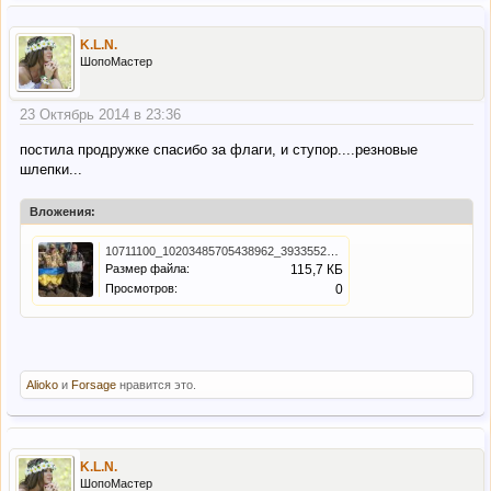
K.L.N.
ШопоМастер
23 Октябрь 2014 в 23:36
постила продружке спасибо за флаги, и ступор....резновые
шлепки...
Вложения:
10711100_10203485705438962_393355231287791970_n.jpg
Размер файла:
115,7 КБ
Просмотров:
0
Alioko
и
Forsage
нравится это.
K.L.N.
ШопоМастер