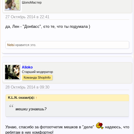
ШопоМастер
27 Октябрь 2014 в 22:41
да, Лен - "Донбасс", єто те, что ты подумала )
Nelsi
нравится это.
Alioko
Старший модератор
Команда ShopInfo
28 Октябрь 2014 в 09:30
K.L.N. сказал(а):
↑
“
мешки узнаешь?
Узнаю, спасибо за фотоотчетик мешков в "деле"
надеюсь, что
ребятам в них комфортно!