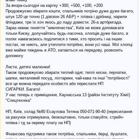
За вчора-сьогодні на картку +300, +500, +100, +200
Продовжуємо збирати кошти, спальників потріно дуже дуже багато,
штук 120 це точно (1 дівізіон 26 АБР) + плівка і дрібниці, нарили
бліндажи, тре їх хоч якось до ладу довести. 26-а артбригада.
Зараз немає поняття "землячества", Київ не може допомагати
тільки Києву, долучайтесь будь-ласочка, хлопців дуже багато, в
полях намагаємось поділитися з тими, хто просить і на інших
постах, не ниють, але утеплити потрібно, вони усі наші. Мої хлопці
вже майже тиждень в АТО, катаються на передову, розвозять
допомогу
Листи, дитячі малюнки!
Також продовжуємо збирати теплий одяг, теплі носки, перчатки,
шапки, металевий посуд, ліхтарики, чай-кава та інші "потрібності"
все це можна передати особисто або переслати НП
СИГАРКИ. Багато!
У нас теперь є приміщення, Каунасська 13 (район Інституту Хімії)
"Спецтехніка"
НП, Київ, склад №80 Есаулова Тетяна 050-071-90-40 (пересилання
за рахунок отримувача, безкоштовно, тільки спакуйте, стрейч-
плівка і тд за окрему плату на НП)
Фінансова підтримка також потрібна, спальники, берці, бушлати,