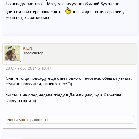
По поводу листовок.. Могу максимум на обычной бумаге на
цветном принтере нашлепать..
а выходов на типографии у
меня нет, к сожалению
K.L.N.
ШопоМастер
28 Октябрь 2014 в 10:47
Оль, я тогда подожду еще ответ одного человека, обещал узнать,
если не получится, напишу тебе )))
пы.сы..я на след неделе поеду в Дебальцево, бу в Харькове,
заеду в гости )))
Nelsi
и
Alioko
нравится это.