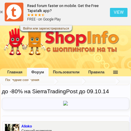
Read forum faster on mobile. Get the Free
Tapatalk app?
VIEW
FREE - on Google Play
Войти или зарегистрироваться
Главная
Форум
Пользователи
Правила
Последние сообщения
...
Форум
Наш форум
Блог портала
Скидки и акции
до -80% на SierraTradingPost до 09.10.14
Alioko
Старший модератор