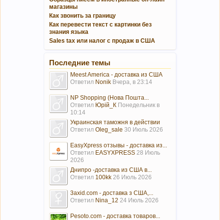
магазины
Как звонить за границу
Как перевести текст с картинки без
знания языка
Sales tax или налог с продаж в США
Последние темы
Meest America - доставка из США
Ответил
Nonik
Вчера, в 23:14
NP Shopping (Нова Пошта...
Ответил
Юрій_К
Понедельник в
10:14
Украинская таможня в действии
Ответил
Oleg_sale
30 Июль 2026
EasyXpress отзывы - доставка из...
Ответил
EASYXPRESS
28 Июль
2026
Днипро -доставка из США в...
Ответил
100kk
26 Июль 2026
3axid.com - доставка з США,...
Ответил
Nina_12
24 Июль 2026
Pesoto.com - доставка товаров...