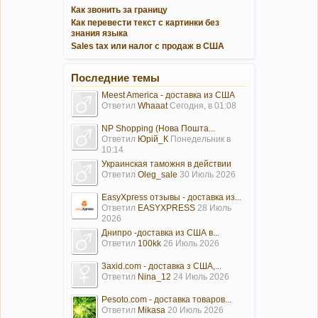
Как звонить за границу
Как перевести текст с картинки без
знания языка
Sales tax или налог с продаж в США
Последние темы
Meest America - доставка из США
Ответил
Whaaat
Сегодня, в 01:08
NP Shopping (Нова Пошта...
Ответил
Юрій_К
Понедельник в
10:14
Украинская таможня в действии
Ответил
Oleg_sale
30 Июль 2026
EasyXpress отзывы - доставка из...
Ответил
EASYXPRESS
28 Июль
2026
Днипро -доставка из США в...
Ответил
100kk
26 Июль 2026
3axid.com - доставка з США,...
Ответил
Nina_12
24 Июль 2026
Pesoto.com - доставка товаров...
Ответил
Mikasa
20 Июль 2026