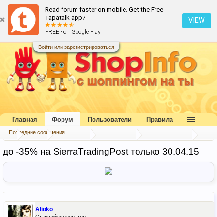
Read forum faster on mobile. Get the Free
Tapatalk app?
VIEW
FREE - on Google Play
Войти или зарегистрироваться
Главная
Форум
Пользователи
Правила
Последние сообщения
...
Форум
Наш форум
Блог портала
Скидки и акции
до -35% на SierraTradingPost только 30.04.15
Alioko
Старший модератор