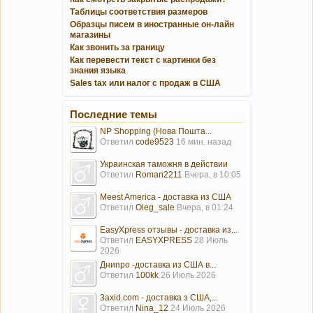
Таблицы соответствия размеров
Образцы писем в иностранные он-лайн
магазины
Как звонить за границу
Как перевести текст с картинки без
знания языка
Sales tax или налог с продаж в США
Последние темы
NP Shopping (Нова Пошта...
Ответил
code9523
16 мин. назад
Украинская таможня в действии
Ответил
Roman2211
Вчера, в 10:05
Meest America - доставка из США
Ответил
Oleg_sale
Вчера, в 01:24
EasyXpress отзывы - доставка из...
Ответил
EASYXPRESS
28 Июль
2026
Днипро -доставка из США в...
Ответил
100kk
26 Июль 2026
3axid.com - доставка з США,...
Ответил
Nina_12
24 Июль 2026