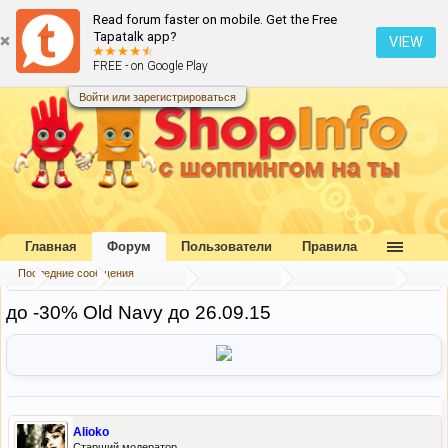
Read forum faster on mobile. Get the Free
Tapatalk app?
VIEW
FREE - on Google Play
Войти или зарегистрироваться
Главная
Форум
Пользователи
Правила
Последние сообщения
...
Форум
Наш форум
Блог портала
Скидки и акции
до -30% Old Navy до 26.09.15
Alioko
Старший модератор