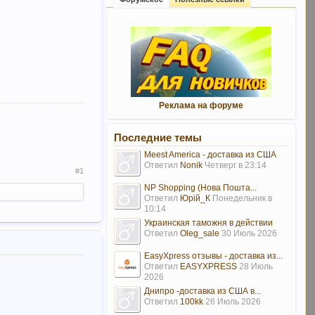
Реклама на форуме
Последние темы
Meest America - доставка из США
Ответил
Nonik
Четверг в 23:14
#1
NP Shopping (Нова Пошта...
Ответил
Юрій_К
Понедельник в
10:14
Украинская таможня в действии
Ответил
Oleg_sale
30 Июль 2026
EasyXpress отзывы - доставка из...
Ответил
EASYXPRESS
28 Июль
2026
Днипро -доставка из США в...
Ответил
100kk
26 Июль 2026