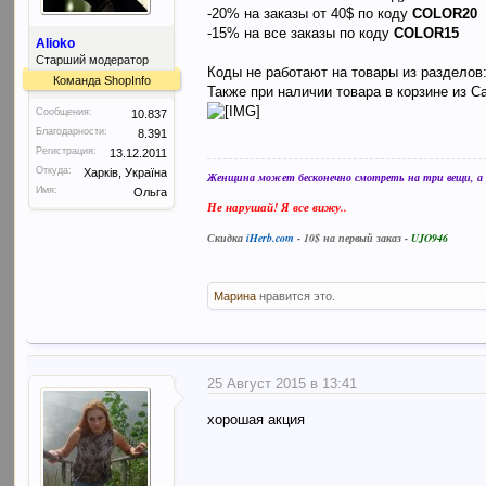
-20% на заказы от 40$ по коду
COLOR20
-15% на все заказы по коду
COLOR15
Alioko
Старший модератор
Коды не работают на товары из разделов: c
Команда ShopInfo
Также при наличии товара в корзине из C
Сообщения:
10.837
Благодарности:
8.391
Регистрация:
13.12.2011
Откуда:
Харків, Україна
Женщина может бесконечно смотреть на три вещи, а в
Имя:
Ольга
Не нарушай! Я все вижу..
Скидка
iHerb.com
- 10$ на первый заказ -
UJO946
Марина
нравится это.
25 Август 2015 в 13:41
хорошая акция