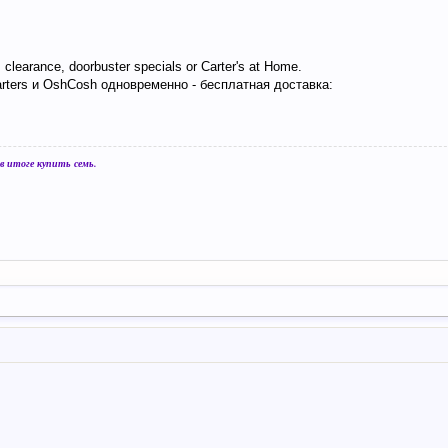
learance, doorbuster specials or Carter's at Home.
arters и OshCosh одновременно - бесплатная доставка:
 итоге купить семь.