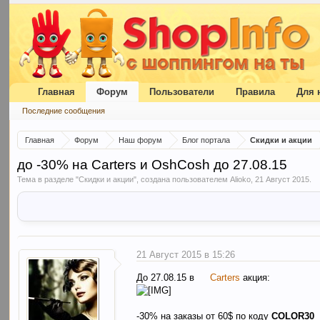
Главная
Форум
Пользователи
Правила
Для 
Последние сообщения
Главная
Форум
Наш форум
Блог портала
Скидки и акции
до -30% на Carters и OshCosh до 27.08.15
Тема в разделе "
Скидки и акции
", создана пользователем
Alioko
,
21 Август 2015
.
21 Август 2015 в 15:26
До 27.08.15 в
Carters
акция:
-30% на заказы от 60$ по коду
COLOR30