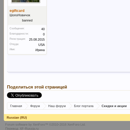
egiftcard
ШопоНовичок
banned
Сообщения:
40
Благодарности:
0
Регистрация:
25.08.2015
Откуда:
USA
Имя:
Ирина
Поделиться этой страницей
Главная
Форум
Наш форум
Блог портала
Скидки и акции
Russian (RU)
Forum software by XenForo™
©2010-2016 XenForo Ltd.
Перевод:
XF-Russia.ru