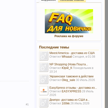
Реклама на форуме
Последние темы
Meest America - доставка из США
Ответил
Whaaat
Сегодня, в 01:08
NP Shopping (Нова Пошта...
Ответил
Юрій_К
Понедельник в
10:14
Украинская таможня в действии
Ответил
Oleg_sale
30 Июль 2026
EasyXpress отзывы - доставка из...
Ответил
EASYXPRESS
28 Июль
2026
Днипро -доставка из США в...
Ответил
100kk
26 Июль 2026
#1