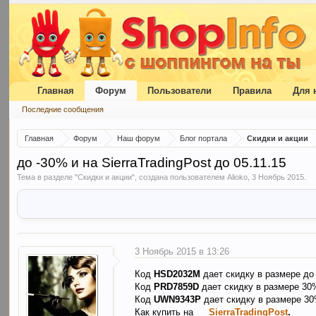
Главная
Форум
Пользователи
Правила
Для 
Последние сообщения
Главная
Форум
Наш форум
Блог портала
Скидки и акции
до -30% и на SierraTradingPost до 05.11.15
Тема в разделе "
Скидки и акции
", создана пользователем
Alioko
,
3 Ноябрь 2015
.
3 Ноябрь 2015 в 13:26
Код
HSD2032M
дает скидку в размере до
Код
PRD7859D
дает скидку в размере 30%
Код
UWN9343P
дает скидку в размере 30%
Как купить на
SierraTradingPost
.