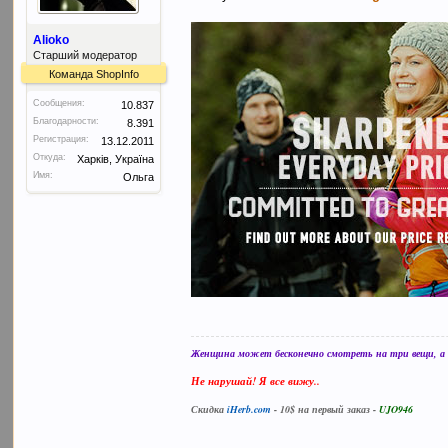
Alioko
Старший модератор
Команда ShopInfo
Сообщения:
10.837
Благодарности:
8.391
Регистрация:
13.12.2011
Откуда:
Харків, Україна
Имя:
Ольга
Женщина может бесконечно смотреть на три вещи, а в
Не нарушай! Я все вижу..
Скидка
iHerb.com
- 10$ на первый заказ -
UJO946