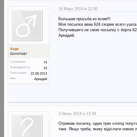
14 Март 2014 в 12:00
Большая просьба ко всем!!!
Моя посылка авиа 624 скорее всего ушла
Получившего не свою посылку с борта 624
Аркадий.
Arge
ШопоНафт
Сообщения:
74
Благодарности:
16
Регистрация:
22.08.2013
Имя:
Аркадий
3 Июнь 2014 в 13:34
Отримав посилку, один трек хлопці попута
таке. Якщо треба, можу відіслати новою 