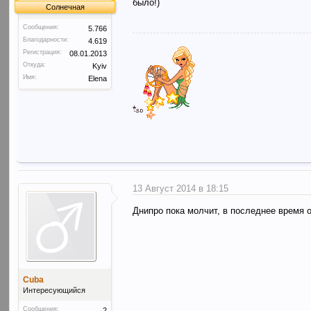
было!)
Солнечная
Сообщения:
5.766
Благодарности:
4.619
Регистрация:
08.01.2013
Откуда:
Kyiv
Имя:
Elena
13 Август 2014 в 18:15
Днипро пока молчит, в последнее время 
Cuba
Интересующийся
Сообщения:
2