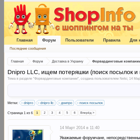
Главная
Форум
Пользователи
Правила
Для 
Последние сообщения
Главная
Форум
Доставка в Украину
Форвардинговые компани
Dnipro LLC, ищем потеряшки (поиск посылок и
Тема в разделе "
Форвардинговые компании
", создана пользователем
Nelsi
,
14 Мар
Метки:
dnipro
dnipro llc
днипро
поиск посылок
Страница 1 из 6
1
2
3
4
5
6
Вперёд >
14 Март 2014 в 11:40
Уважаемые форумчане, непосредственны