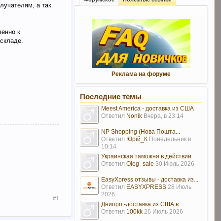
лучателям, а так
венно к
 складе.
Реклама на форуме
Последние темы
Meest America - доставка из США
Ответил
Nonik
Вчера, в 23:14
NP Shopping (Нова Пошта...
Ответил
Юрій_К
Понедельник в
10:14
Украинская таможня в действии
Ответил
Oleg_sale
30 Июль 2026
EasyXpress отзывы - доставка из...
Ответил
EASYXPRESS
28 Июль
2026
#1
Днипро -доставка из США в...
Ответил
100kk
26 Июль 2026