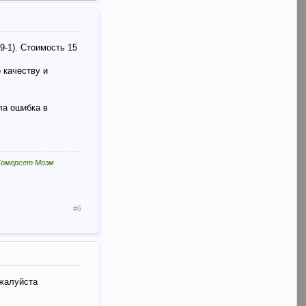
9-1). Стоимость 15
 качеству и
ла ошибка в
 Сомерсет Моэм
#6
ожалуйста