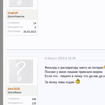
tsupryk
ШопоНовичок
Сообщения:
14
Благодарности:
0
Регистрация:
26.03.2013
4 Август 2014 в 16:34
Фильтры к респиратору никто не потерял
Похоже у меня лишние приехали морем.
Если что - пишите в личку что да как да к
За бочку пива отдам
alex1816
ШопоФанат
Сообщения:
349
Благодарности:
133