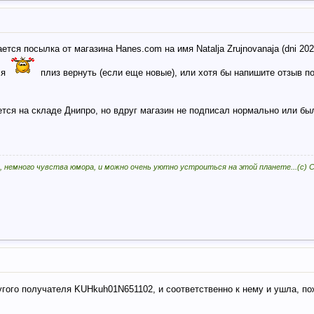
тся посылка от магазина Hanes.com на имя Natalja Zrujnovanaja (dni 202
ля
плиз вернуть (если еще новые), или хотя бы напишите отзыв по
дется на складе Днипро, но вдруг магазин не подписал нормально или бы
, немного чувства юмора, и можно очень уютно устроиться на этой планете...(с)
гого получателя KUHkuh01N651102, и соответственно к нему и ушла, п