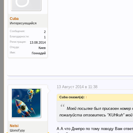
Cuba
Интересующийся
Сообщения:
2
Благодарности:
1
Регистрация:
13.08.2014
Откуда:
Киев
Имя:
Геннадий
13 Август 2014 в 11:38
Cuba сказал(а):
↑
“
Моей посылке был присвоен номер 
пожалуйста отзовитесь "KUHkuh" мой 
Nelsi
А А что Днипро по тому поводу Вам ответ
ШопоГуру