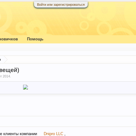
Войти или зарегистрироваться
новичков
Помощь
и
 вещей)
т 2014
.
е клиенты компании
Dnipro LLC
,