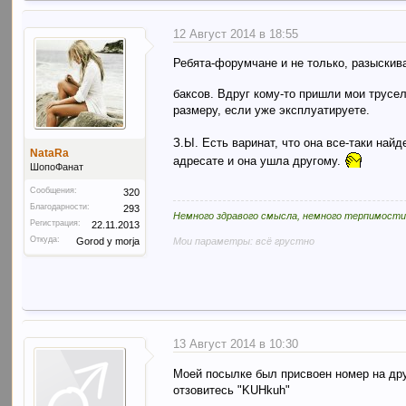
12 Август 2014 в 18:55
Ребята-форумчане и не только, разыскивае
баксов. Вдруг кому-то пришли мои трусе
размеру, если уже эксплуатируете.
З.Ы. Есть варинат, что она все-таки най
NataRa
адресате и она ушла другому.
ШопоФанат
Сообщения:
320
Благодарности:
293
Немного здравого смысла, немного терпимости
Регистрация:
22.11.2013
Откуда:
Мои параметры: всё грустно
Gorod y morja
13 Август 2014 в 10:30
Моей посылке был присвоен номер на дру
отзовитесь "KUHkuh"