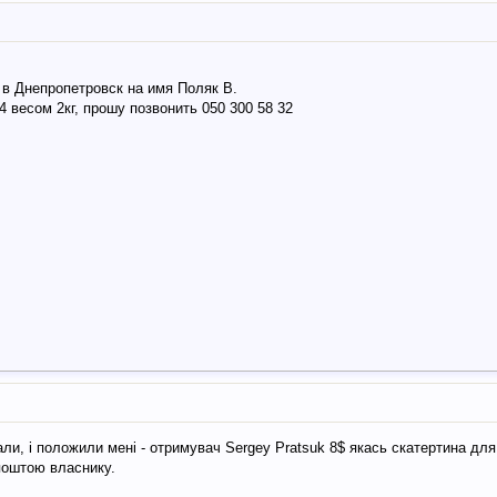
 в Днепропетровск на имя Поляк В.
 весом 2кг, прошу позвонить 050 300 58 32
ли, і положили мені - отримувач Sergey Pratsuk 8$ якась скатертина для
поштою власнику.