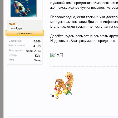
в данной теме предлагаю обмениваться и
же, поиску хозяев чужих посылок, котор
Первоочередно, если трекинг был достав
менеджерам компании Днипро с информацие
Nelsi
В случае, если трекинг не поступал на с
ШопоГуру
Солнечная
Давайте будем совместно помогать другу
Надеюсь на благоразумие и порядочность
Сообщения:
5.766
Благодарности:
4.619
Регистрация:
08.01.2013
Откуда:
Kyiv
Имя:
Elena