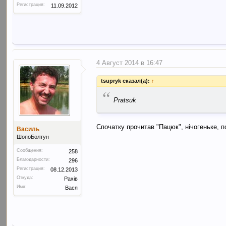
Регистрация:
11.09.2012
4 Август 2014 в 16:47
tsupryk сказал(а):
↑
“
Pratsuk
Спочатку прочитав "Пацюк", нічогеньке, 
Василь
ШопоБолтун
Сообщения:
258
Благодарности:
296
Регистрация:
08.12.2013
Откуда:
Рахів
Имя:
Вася