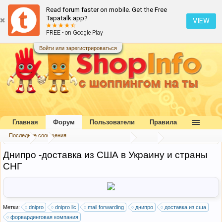
Read forum faster on mobile. Get the Free
Tapatalk app?
VIEW
FREE - on Google Play
Войти или зарегистрироваться
Главная
Форум
Пользователи
Правила
Последние сообщения
Форум
...
Форвардинговые компании
США
Днипро -доставка из США в Украину и страны
СНГ
Метки:
dnipro
dnipro llc
mail forwarding
днипро
доставка из сша
форвардинговая компания