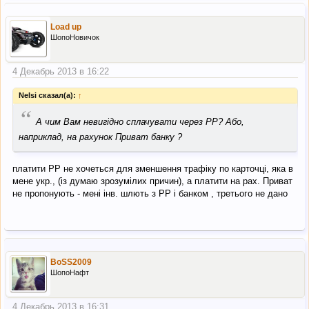
Load up
ШопоНовичок
4 Декабрь 2013 в 16:22
Nelsi сказал(а):
↑
“
А чим Вам невигідно сплачувати через РР? Або,
наприклад, на рахунок Приват банку ?
платити РР не хочеться для зменшення трафіку по карточці, яка в
мене укр., (із думаю зрозумілих причин), а платити на рах. Приват
не пропонують - мені інв. шлють з РР і банком , третього не дано
BoSS2009
ШопоНафт
4 Декабрь 2013 в 16:31