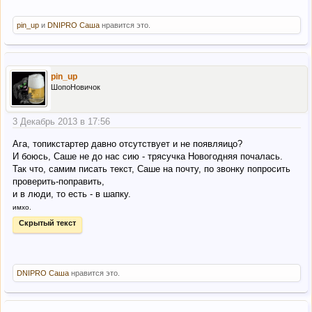
pin_up
и
DNIPRO Саша
нравится это.
pin_up
ШопоНовичок
3 Декабрь 2013 в 17:56
Ага, топикстартер давно отсутствует и не появляицо?
И боюсь, Саше не до нас сию - трясучка Новогодняя почалась.
Так что, самим писать текст, Саше на почту, по звонку попросить
проверить-поправить,
и в люди, то есть - в шапку.
имхо.
Скрытый текст
DNIPRO Саша
нравится это.