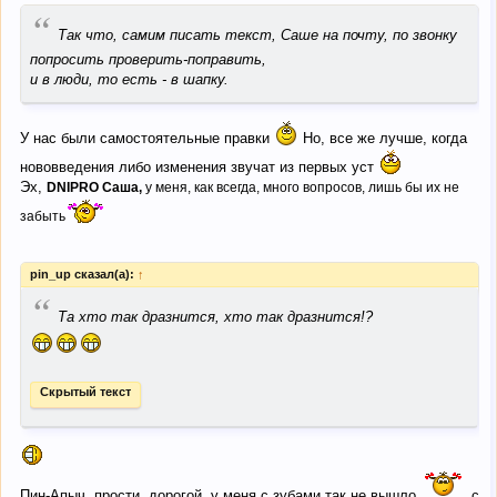
“
Так что, самим писать текст, Саше на почту, по звонку
попросить проверить-поправить,
и в люди, то есть - в шапку.
У нас были самостоятельные правки
Но, все же лучше, когда
нововведения либо изменения звучат из первых уст
Эх,
DNIPRO Саша,
у меня, как всегда, много вопросов, лишь бы их не
забыть
pin_up сказал(а):
↑
“
Та хто так дразнится, хто так дразнится!?
Скрытый текст
Пин-Апыч, прости, дорогой, у меня с зубами так не вышло
с