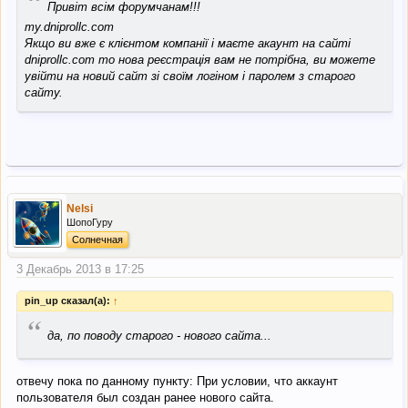
“
Привіт всім форумчанам!!!
my.dniprollc.com
Якщо ви вже є клієнтом компанії і маєте акаунт на сайті
dniprollc.com то нова реєстрація вам не потрібна, ви можете
увійти на новий сайт зі своїм логіном і паролем з старого
сайту.
Nelsi
ШопоГуру
Солнечная
3 Декабрь 2013 в 17:25
pin_up сказал(а):
↑
“
да, по поводу старого - нового сайта...
отвечу пока по данному пункту: При условии, что аккаунт
пользователя был создан ранее нового сайта.