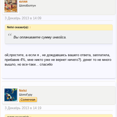
юляя
ШопоБолтун
3 Декабрь 2013 в 14:09
Nelsi сказал(а):
↑
“
Вы оплачиваете сумму инвойса.
ой,простите, а если я , не дождавшись вашего ответа, заплатила,
прибавив 4%, мне никто уже не вернет ничего?). денег то не много
вышло, но все-таки... спасибо
Nelsi
ШопоГуру
Солнечная
3 Декабрь 2013 в 14:19
юляя сказал(а):
↑