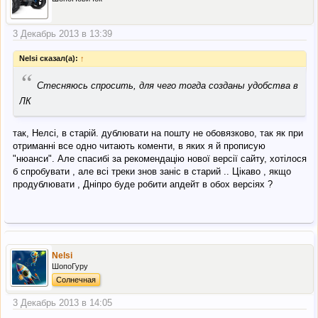
3 Декабрь 2013 в 13:39
Nelsi сказал(а):
↑
“
Стесняюсь спросить, для чего тогда созданы удобства в
ЛК
так, Нелсі, в старій. дублювати на пошту не обовязково, так як при
отриманні все одно читають коменти, в яких я й прописую
"нюанси". Але спасибі за рекомендацію нової версії сайту, хотілося
б спробувати , але всі треки знов заніс в старий .. Цікаво , якщо
продублювати , Дніпро буде робити апдейт в обох версіях ?
Nelsi
ШопоГуру
Солнечная
3 Декабрь 2013 в 14:05