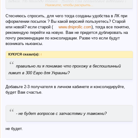
рідних. По приходу треків , Дніпро сам організовує відправку і
Нажмите, чтобы раскрыть...
виставляє вартість доставки по сумованій масі. В мене йшло
12 ящиків по 1,5кг. кожен. Всі відправили окремими посилками,
Стесняюсь спросить, для чего тогда созданы удобства в ЛК при
але виставили рахунок на загальну масу. Тому роботу Дніпро
оформлении посылок ? Вы какой версией пользуетесь? Старой
оцінюю на 5.
или новой? если старой (
www.dniprollc.com
), тогда все понятно,
рекомендую перейти на новую. Вам не придется дублировать на
почту рекомендации по консолидации. Разве что если будут
возникать ньюансы.
КУКУСЯ сказал(а):
↑
“
правильно ли я понимаю что прохожу в беспошлинный
лимит в 300 Евро для Украины?
Добавьте 2-3 получателя в личном кабинете и консолидируйте,
будет Вам счастье.
“
- не будет вопросов с запчастями у таможни?
не будет.