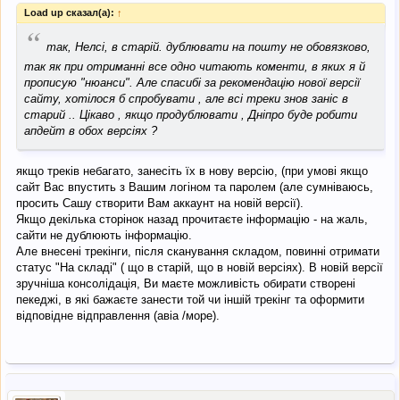
Load up сказал(а):
↑
“
так, Нелсі, в старій. дублювати на пошту не обовязково,
так як при отриманні все одно читають коменти, в яких я й
прописую "нюанси". Але спасибі за рекомендацію нової версії
сайту, хотілося б спробувати , але всі треки знов заніс в
старий .. Цікаво , якщо продублювати , Дніпро буде робити
апдейт в обох версіях ?
якщо треків небагато, занесіть їх в нову версію, (при умові якщо
сайт Вас впустить з Вашим логіном та паролем (але сумніваюсь,
просить Сашу створити Вам аккаунт на новій версії).
Якщо декілька сторінок назад прочитаєте інформацію - на жаль,
сайти не дублюють інформацію.
Але внесені трекінги, після сканування складом, повинні отримати
статус "На складі" ( що в старій, що в новій версіях). В новій версії
зручніша консолідація, Ви маєте можливість обирати створені
пекеджі, в які бажаєте занести той чи іншій трекінг та оформити
відповідне відправлення (авіа /море).