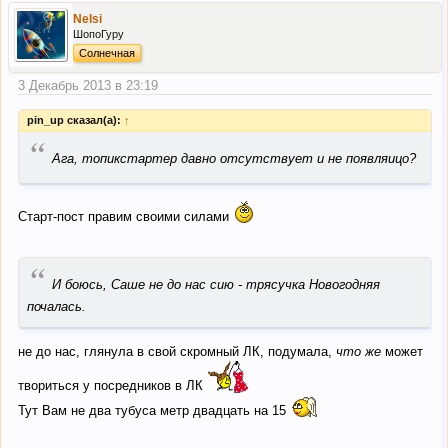
Nelsi
ШопоГуру
Солнечная
3 Декабрь 2013 в 23:19
pin_up сказал(а):
↑
“
Ага, топикстартер давно отсутствует и не появляицо?
Старт-пост правим своими силами
“
И боюсь, Саше не до нас сию - трясучка Новогодняя
почалась.
не до нас, глянула в свой скромный ЛК, подумала,
что же
может
твориться у посредников в ЛК
Тут Вам не два тубуса метр двадцать на 15