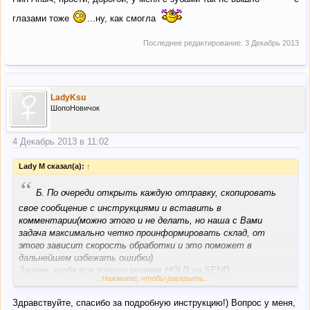
глазами тоже
...ну, как смогла
Последнее редактирование:
3 Декабрь 2013
LadyKsu
ШопоНовичок
4 Декабрь 2013 в 11:02
Lady M сказал(а):
↑
“
Б. По очереди открыть каждую отправку, скопировать
свое сообщение с инструкциями и вставить в
комментарии(можно этого и не делать, но наша с Вами
задача максимально четко проинформировать склад, от
этого зависит скорость обработки и это поможет в
дальнейшем избежать ошибки)
Затем, когда все готово меняем HOLD на SEND.
Нажмите, чтобы раскрыть...
Почти все, что от нас зависело сделано-осталось только
оплатить услуги.
Здравствуйте, спасибо за подробную инструкцию!) Вопрос у меня,