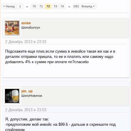
< Назад
1
←
70
71
72
73
74
→
Вперёд >
1051
юляя
ШопоБолтун
2 Декабрь 2013 в 23:33
Подскажите еще плиз,если сумма в инвойсе такая же как и в
деталях отправки пришла, то ее и платить или самому надо
добавлять 4% к сумме при оплате пп?спасибо
pin_up
ШопоНовичок
2 Декабрь 2013 в 23:53
Я, допустим, делаю так:
-предположим мой инвойс на $99.6 - дальше в скриншоте под
спойлером.