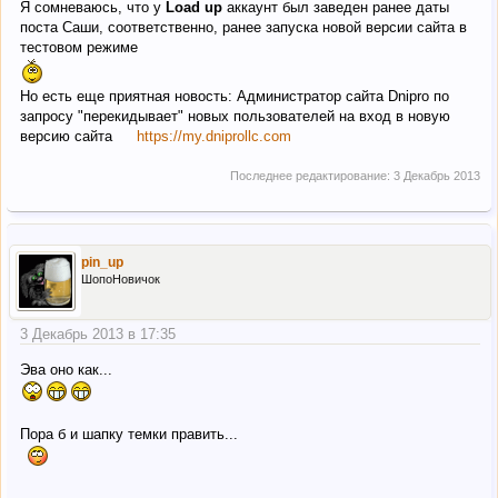
Я сомневаюсь, что у
Load up
аккаунт был заведен ранее даты
поста Саши, соответственно, ранее запуска новой версии сайта в
тестовом режиме
Но есть еще приятная новость: Администратор сайта Dnipro по
запросу "перекидывает" новых пользователей на вход в новую
версию сайта
https://my.dniprollc.com
Последнее редактирование:
3 Декабрь 2013
pin_up
ШопоНовичок
3 Декабрь 2013 в 17:35
Эва оно как...
Пора б и шапку темки править...