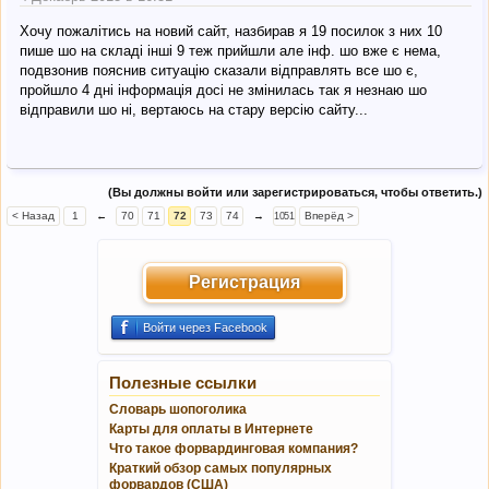
Хочу пожалітись на новий сайт, назбирав я 19 посилок з них 10
пише шо на складі інші 9 теж прийшли але інф. шо вже є нема,
подвзонив пояснив ситуацію сказали відправлять все шо є,
пройшло 4 дні інформація досі не змінилась так я незнаю шо
відправили шо ні, вертаюсь на стару версію сайту...
(Вы должны войти или зарегистрироваться, чтобы ответить.)
< Назад
1
←
70
71
72
73
74
→
Вперёд >
1051
Регистрация
Войти через Facebook
Полезные ссылки
Словарь шопоголика
Карты для оплаты в Интернете
Что такое форвардинговая компания?
Краткий обзор самых популярных
форвардов (США)