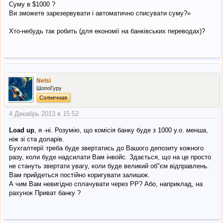
Суму в $1000 ?
Ви зможете зарезервувати і автоматично списувати суму?»
Хто-небудь так робить (для економії на банківських переводах)?
Nelsi
ШопоГуру
Солнечная
4 Декабрь 2013 в 15:52
Load up
, я -ні. Розумію, що комісія банку буде з 1000 у.о. менша,
ніж зі ста доларів.
Бухгалтерії треба буде звертатись до Вашого депозиту кожного
разу, коли буде надсилати Вам інвойс. Здається, що на це просто
не стануть звертати увагу, коли буде великий об"єм відправлень.
Вам прийдеться постійно коригувати залишок.
А чим Вам невигідно сплачувати через РР? Або, наприклад, на
рахунок Приват банку ?