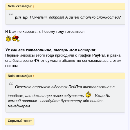
Nelsi сказал(а):
↑
“
pin_up
, Пин-апыч, доброго! А зачем столько сложностей?
И Вам не хворать, к Новому году готовиться.
Ух как все категорично, теперь моя история:
Первые инвойсы этого года приходили с графой
PayPal
, и равна
она была ровно
4%
от суммы и абсолютно согласовалась с этим
постом:
Nelsi сказал(а):
↑
“
Окремою строчкою відсоток ПейПел виставляється в
інвойсах, але деколи про нього забувають
. Якщо Ви
чемний платник - нагадуйте бухгалтеру або пишіть
менеджерам.
Скрытый текст