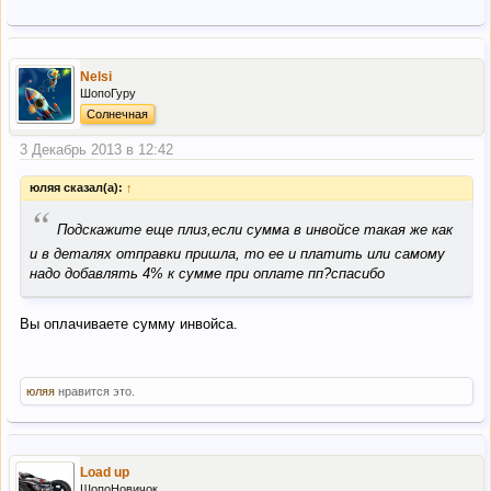
Nelsi
ШопоГуру
Солнечная
3 Декабрь 2013 в 12:42
юляя сказал(а):
↑
“
Подскажите еще плиз,если сумма в инвойсе такая же как
и в деталях отправки пришла, то ее и платить или самому
надо добавлять 4% к сумме при оплате пп?спасибо
Вы оплачиваете сумму инвойса.
юляя
нравится это.
Load up
ШопоНовичок