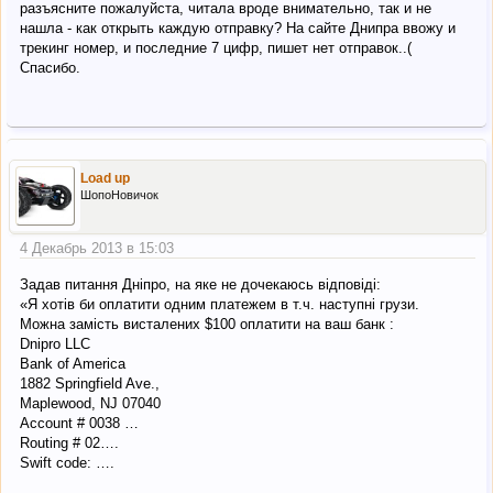
разъясните пожалуйста, читала вроде внимательно, так и не
нашла - как открыть каждую отправку? На сайте Днипра ввожу и
трекинг номер, и последние 7 цифр, пишет нет отправок..(
Спасибо.
Load up
ШопоНовичок
4 Декабрь 2013 в 15:03
Задав питання Дніпро, на яке не дочекаюсь відповіді:
«Я хотів би оплатити одним платежем в т.ч. наступні грузи.
Можна замість висталених $100 оплатити на ваш банк :
Dnipro LLC
Bank of America
1882 Springfield Ave.,
Maplewood, NJ 07040
Account # 0038 …
Routing # 02….
Swift code: ….