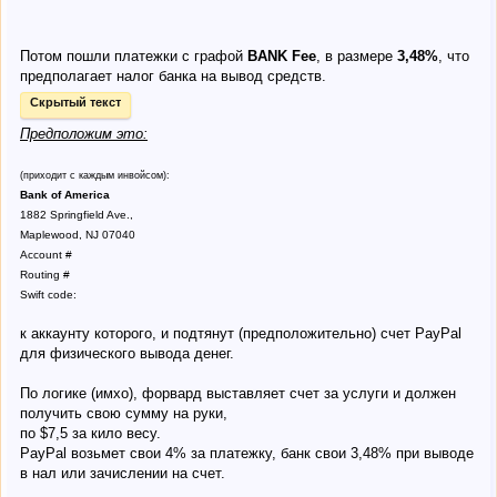
Потом пошли платежки с графой
BANK Fee
, в размере
3,48%
, что
предполагает налог банка на вывод средств.
Скрытый текст
Предположим это:
(приходит с каждым инвойсом):
Bank of America
1882 Springfield Ave.,
Maplewood, NJ 07040
Account #
Routing #
Swift code:
к аккаунту которого, и подтянут (предположительно) счет PayPal
для физического вывода денег.
По логике (имхо), форвард выставляет счет за услуги и должен
получить свою сумму на руки,
по $7,5 за кило весу.
PayPal возьмет свои 4% за платежку, банк свои 3,48% при выводе
в нал или зачислении на счет.