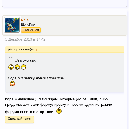
Nelsi
ШопоГуру
Солнечная
3 Декабрь 2013 в 17:42
pin_up сказал(а):
↑
“
Эва оно как...
Пора б и шапку темки править...
пора )) наверное )) либо ждем информацию от Саши, либо
придумываем сами формулировку и просим администрацию
форума внести в старт-пост
Скрытый текст