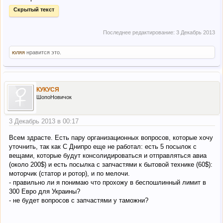
Скрытый текст
Последнее редактирование:
3 Декабрь 2013
юляя
нравится это.
КУКУСЯ
ШопоНовичок
3 Декабрь 2013 в 00:17
Всем здрасте. Есть пару организационных вопросов, которые хочу
уточнить, так как С Днипро еще не работал: есть 5 посылок с
вещами, которые будут консолидироваться и отправляться авиа
(около 200$) и есть посылка с запчастями к бытовой технике (60$):
моторчик (статор и ротор), и по мелочи.
- правильно ли я понимаю что прохожу в беспошлинный лимит в
300 Евро для Украины?
- не будет вопросов с запчастями у таможни?