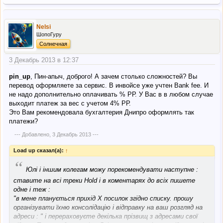
Nelsi
ШопоГуру
Солнечная
3 Декабрь 2013 в 12:37
pin_up
, Пин-апыч, доброго! А зачем столько сложностей? Вы
перевод оформляете за сервис. В инвойсе уже учтен Bank fee. И
не надо дополнительно оплачивать % РР. У Вас в в любом случае
выходит платеж за вес с учетом 4% РР.
Это Вам рекомендовала бухгалтерия Днипро оформлять так
платежи?
--- Добавлено,
3 Декабрь 2013
---
Load up сказал(а):
↑
“
Юлі і іншим колегам можу порекомендувати наступне :
ставите на всі треки Hold і в коментарях до всіх пишете
одне і теж :
"в мене планується прихід Х посилок згідно списку. прошу
організувати їхню консолідацію і відправку на ваш розгляд на
адреси : " і перераховуєте декілька прізвищ з адресами свої