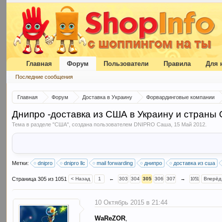
Главная
Форум
Пользователи
Правила
Для 
Последние сообщения
Главная
Форум
Доставка в Украину
Форвардинговые компании
Днипро -доставка из США в Украину и страны
Тема в разделе "
США
", создана пользователем
DNIPRO Саша
,
15 Май 2012
.
Метки:
dnipro
dnipro llc
mail forwarding
днипро
доставка из сша
Страница 305 из 1051
< Назад
1
←
303
304
305
306
307
→
Вперёд
1051
10 Октябрь 2015 в 21:44
WaReZOR
,