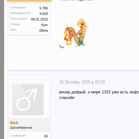
Сообщения:
5.766
Благодарности:
4.619
Регистрация:
08.01.2013
Откуда:
Kyiv
Имя:
Elena
10 Октябрь 2015 в 22:02
вечер добрый. о море 1315 уже есть инф
спасибо
Nick
ШопоНовичок
Сообщения:
26