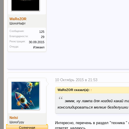
WaReZOR
ШопоНафт
Сообщения:
125
Благодарности:
29
Регистрация:
30.09.2015
Откуда:
Измаил
10 Октябрь 2015 в 21:53
WaReZOR сказал(а):
↑
“
эммм, ну лампа для ногдей какай 
консолидироваться мелкие безделушки
Nelsi
ШопоГуру
Интересно, перечень в раздел "техника "
Солнечная
ответят, надеюсь