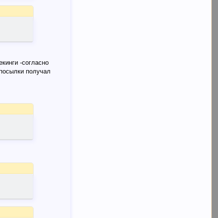
екинги -согласно
 посылки получал