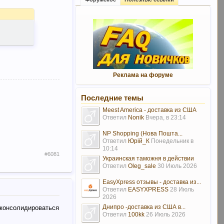
Реклама на форуме
Последние темы
Meest America - доставка из США
Ответил
Nonik
Вчера, в 23:14
NP Shopping (Нова Пошта...
Ответил
Юрій_К
Понедельник в
10:14
#6081
Украинская таможня в действии
Ответил
Oleg_sale
30 Июль 2026
EasyXpress отзывы - доставка из...
Ответил
EASYXPRESS
28 Июль
2026
Днипро -доставка из США в...
 консолидироваться
Ответил
100kk
26 Июль 2026