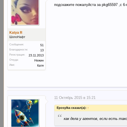
подскажите пожалуйста за pkg65597 ,с 6-
Katya R
ШопоНафт
Сообщения:
51
Благодарности:
13
Регистрация:
23.11.2013
Откуда:
Нежин
Имя:
Катя
11 Октябрь 2015 в 15:21
Eposylka сказал(а):
↑
“
как дела у агентов, если есть так