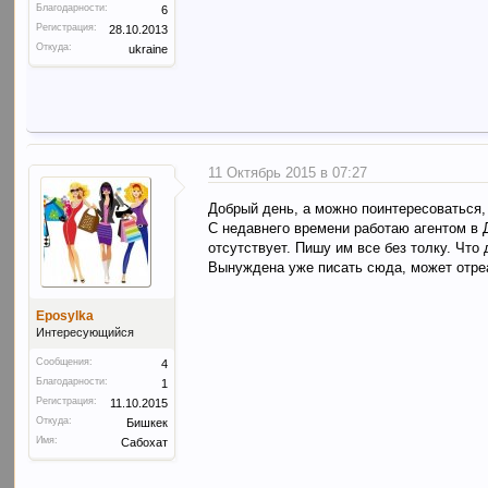
Благодарности:
6
Регистрация:
28.10.2013
Откуда:
ukraine
11 Октябрь 2015 в 07:27
Добрый день, а можно поинтересоваться, 
С недавнего времени работаю агентом в Д
отсутствует. Пишу им все без толку. Что
Вынуждена уже писать сюда, может отре
Eposylka
Интересующийся
Сообщения:
4
Благодарности:
1
Регистрация:
11.10.2015
Откуда:
Бишкек
Имя:
Сабохат