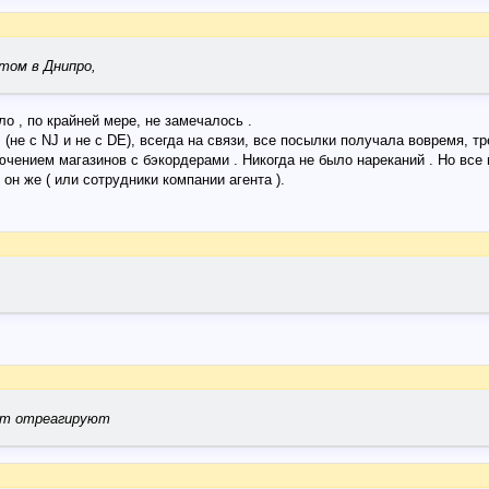
том в Днипро,
ло , по крайней мере, не замечалось .
(не с NJ и не с DE), всегда на связи, все посылки получала вовремя, тр
ючением магазинов с бэкордерами . Никогда не было нареканий . Но все
он же ( или сотрудники компании агента ).
ет отреагируют