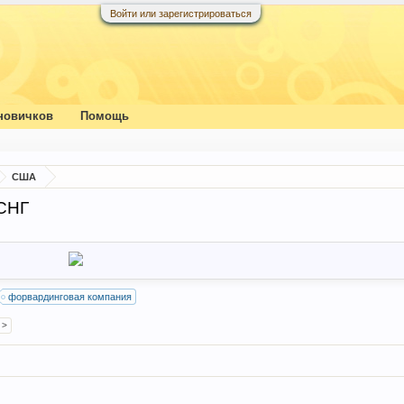
Войти или зарегистрироваться
новичков
Помощь
США
 СНГ
форвардинговая компания
 >