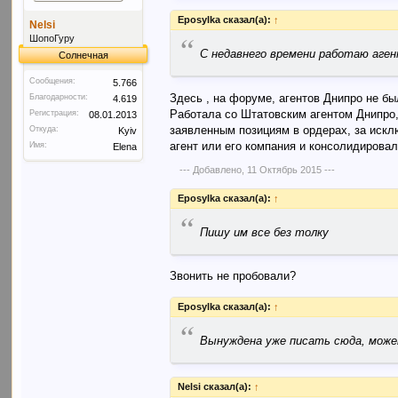
Eposylka сказал(а):
↑
Nelsi
“
ШопоГуру
С недавнего времени работаю аген
Солнечная
Сообщения:
5.766
Здесь , на форуме, агентов Днипро не бы
Благодарности:
4.619
Работала со Штатовским агентом Днипро, 
Регистрация:
08.01.2013
заявленным позициям в ордерах, за искл
Откуда:
Kyiv
агент или его компания и консолидировал 
Имя:
Elena
--- Добавлено,
11 Октябрь 2015
---
Eposylka сказал(а):
↑
“
Пишу им все без толку
Звонить не пробовали?
Eposylka сказал(а):
↑
“
Вынуждена уже писать сюда, мож
Nelsi сказал(а):
↑