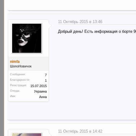
11 Октябрь 2015 в 13:46
Добрый день! Есть информация о борте 
nimfa
ШопоНовичок
Сообщения:
7
Благодарности:
1
Регистрация:
15.07.2015
Откуда:
Украина
Имя:
Анна
11 Октябрь 2015 в 14:42