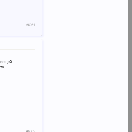
#6084
а вещей
ту.
#6085