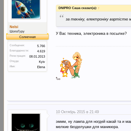
DNIPRO Саша сказал(а):
↑
“
за техніку, електроніку вартістю 
Nelsi
ШопоГуру
У Вас техника, электроника в посылке?
Солнечная
Сообщения:
5.766
Благодарности:
4.619
Регистрация:
08.01.2013
Откуда:
Kyiv
Имя:
Elena
10 Октябрь 2015 в 21:49
эммм, ну лампа для ногдей какай та и м
мелкие безделушки для маникюра.