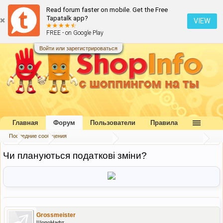
Read forum faster on mobile. Get the Free
Tapatalk app?
VIEW
FREE - on Google Play
Войти или зарегистрироваться
Главная
Форум
Пользователи
Правила
Последние сообщения
...
Форум
Доставка в Украину
Общие вопросы о доставке
Чи плануються податкові зміни?
Grossmeister
ШопоНафт