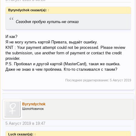
Byryndychok сказал(а):
↑
“
Сегодня пробую купить-не отказ
И как?
Я не могу купить картой Привата, выдаёт ошибку.
KNT : Your payment attempt could not be processed. Please review
the submission, use another form of payment or contact the credit
provider.
P.S. Пробовал и другой картой (MasterCard), такая же ошибка.
Даже не знаю в чем проблема. Кто-то сталкивался с таким?
Последнее редактирование:
5 Август 2019
Byryndychok
ШопоНовичок
5 Август 2019 в 19:47
Luck сказал(а):
↑