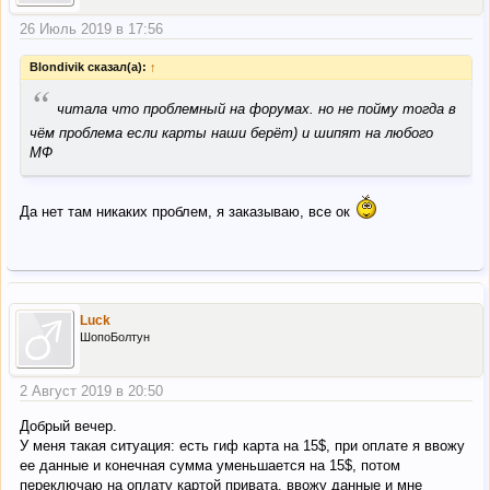
26 Июль 2019 в 17:56
Blondivik сказал(а):
↑
“
читала что проблемный на форумах. но не пойму тогда в
чём проблема если карты наши берёт) и шипят на любого
МФ
Да нет там никаких проблем, я заказываю, все ок
Luck
ШопоБолтун
2 Август 2019 в 20:50
Добрый вечер.
У меня такая ситуация: есть гиф карта на 15$, при оплате я ввожу
ее данные и конечная сумма уменьшается на 15$, потом
переключаю на оплату картой привата, ввожу данные и мне