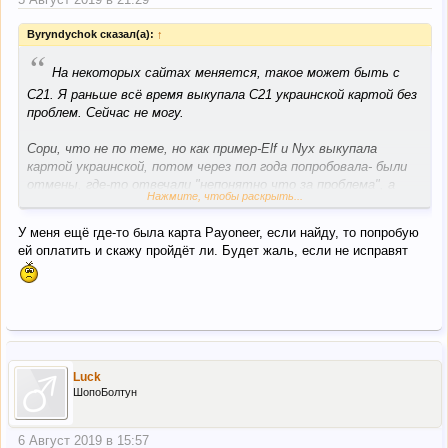
Byryndychok сказал(а):
↑
“
На некоторых сайтах меняется, такое может быть с
С21. Я раньше всё время выкупала С21 украинской картой без
проблем. Сейчас не могу.
Сори, что не по теме, но как пример-Elf и Nyx выкупала
картой украинской, потом через пол года попробовала- были
отмены, где-то отвечали "непонятно что за проблема", а
Нажмите, чтобы раскрыть...
где-то прямо говорили, что из-за того что карта не США.
Тут тоже могло что-то поменяться.
У меня ещё где-то была карта Payoneer, если найду, то попробую
ей оплатить и скажу пройдёт ли. Будет жаль, если не исправят
Посмотрим, может после нашего обращения что-то
изменится
Luck
ШопоБолтун
6 Август 2019 в 15:57