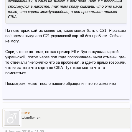
ограничениях, а сами не знают в чем дело. Вот я с подобным
столкнулся в лакосте, так там сразу сказали, что это из-за
того, что карта международная, а они принимают только
США.
На некоторых сайтах меняется, такое может быть с С21. Я раньше
всё время выкупала С21 украинской картой без проблем. Сейчас
не могу.
Сори, что не по теме, но как пример-Elf и Nyx выкупала картой
украинской, потом через пол года попробовала- были отмены, где-
то отвечали "непонятно что за проблема", а где-то прямо говорили,
что из-за того что карта не США. Тут тоже могло что-то
поменяться.
Посмотрим, может после нашего обращения что-то изменится
Luck
ШопоБолтун
5 Август 2019 в 21:29