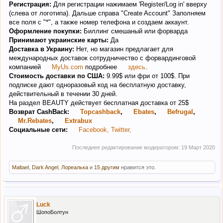
Регистрация:
Для регистрации нажимаем 'Register/Log in' вверху
(слева от логотипа). Дальше справа "Create Account" Заполняем
все поля с "*", а также номер телефона и создаем аккаунт.
Оформление покупки:
Биллинг смешаный или форварда
Принимают украинские карты:
Да
Доставка в Украину:
Нет, но магазин предлагает для
международных доставок сотрудничество с форвардинговой
компанией
MyUs.com
подробнее
здесь
.
Стоимость доставки по США:
9.99$ или фри от 100$. При
подписке дают одноразовый код на бесплатную доставку,
действительный в течении 30 дней.
На раздел BEAUTY действует бесплатная доставка от 25$
Возврат CashBack:
Topcashback
,
Ebates
,
Befrugal
,
Mr.Rebates
,
Extrabux
Социальные сети:
Facebook, Twitter,
Последнее редактирование модератором:
19 Март 2020
Maltael
,
Dark Angel
,
Лореалька
и
15 другим
нравится это.
Luck
ШопоБолтун