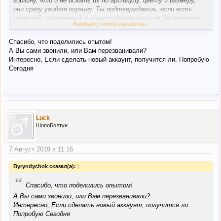
корзину, что б не искать их по артикулу, цвету и размеру,
они сразу увидят корзину. Ты подтверждаешь, если есть
промокод, применяешь в корзине (я применил на бесплатную
Нажмите, чтобы раскрыть...
доставку), продиктовал им свою гифт карту. Оплачиваешь
картой, вводишь её на клавиатуре, не озвучивая. Все, они
Спасибо, что поделились опытом!
подтверждают оплату, приходит письмо с подтверждением
А Вы сами звонили, или Вам перезванивали?
и смс от банка о предавторизации средств.
Интересно, Если сделать новый аккаунт, получится ли. Попробую
Готово.
Сегодня
P.S. Я спросил почему возникли проблемы, она опять таки не
вдавалась в подробности, но повторилась, что они
решаются и скоро все будет в порядке, но как скоро -
непонятно. А пока предложила делать по телефону.
Luck
ШопоБолтун
7 Август 2019 в 11:16
Byryndychok сказал(а):
↑
“
Спасибо, что поделились опытом!
А Вы сами звонили, или Вам перезванивали?
Интересно, Если сделать новый аккаунт, получится ли.
Попробую Сегодня