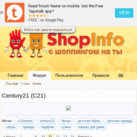
Read forum faster on mobile. Get the Free
Tapatalk app?
VIEW
FREE - on Google Play
Войти или зарегистрироваться
Главная
Форум
Пользователи
Правила
Последние сообщения
Форум
...
Каталог интернет-магазинов
США
Century21 (C21)
Метки:
c21stores
century21
белье
детская обувь
детская одежда
обувь
одежда
парфюм
сумки
товары для дома
< Назад
1
←
9
10
11
12
13
14
Вперёд >