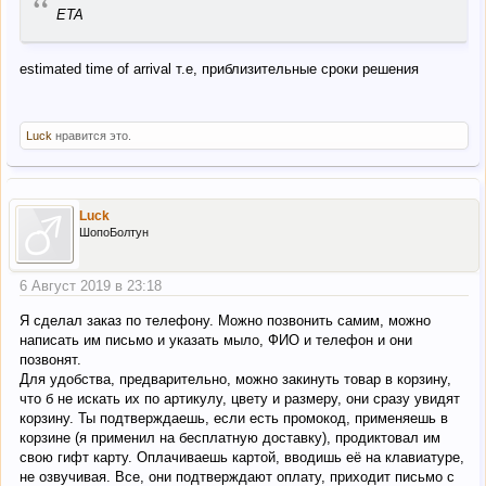
“
ETA
estimated time of arrival т.е, приблизительные сроки решения
Luck
нравится это.
Luck
ШопоБолтун
6 Август 2019 в 23:18
Я сделал заказ по телефону. Можно позвонить самим, можно
написать им письмо и указать мыло, ФИО и телефон и они
позвонят.
Для удобства, предварительно, можно закинуть товар в корзину,
что б не искать их по артикулу, цвету и размеру, они сразу увидят
корзину. Ты подтверждаешь, если есть промокод, применяешь в
корзине (я применил на бесплатную доставку), продиктовал им
свою гифт карту. Оплачиваешь картой, вводишь её на клавиатуре,
не озвучивая. Все, они подтверждают оплату, приходит письмо с