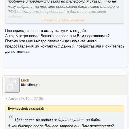
проблеме и предложили заказ по телефону, я сказал, что не
могу набрать, на что мне предложили дать номер телефона,
ФИО и почту и мне перезвонят, я дал и они сами меня
набрали.
Нажмите, чтобы раскрыть...
P.S. Я пробовал им звонить сам, но после 5 минут ожидания и
рассказов, что все операторы заняты, не стал ждать.
Проверила, из нового аккаунта купить не даёт.
А как быстро после Вашего запроса они Вам перезвонили?
Потому что мне быстро отвечали до момента моего
предоставления им контактных данных, предоставила и они теперь
долго молчат
Luck
ШопоБолтун
7 Август 2019 в 22:05
Byryndychok сказал(а):
↑
“
Проверила, из нового аккаунта купить не даёт.
А как быстро после Вашего запроса они Вам перезвонили?