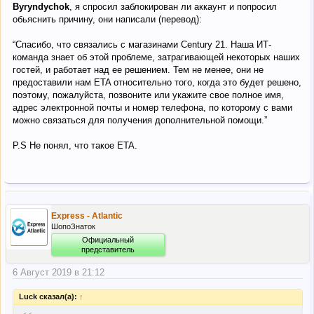
Byryndychok
, я спросил заблокирован ли аккаунт и попросил
обьяснить причину, они написали (перевод):
“Спасибо, что связались с магазинами Century 21. Наша ИТ-
команда знает об этой проблеме, затрагивающей некоторых наших
гостей, и работает над ее решением. Тем не менее, они не
предоставили нам ETA относительно того, когда это будет решено,
поэтому, пожалуйста, позвоните или укажите свое полное имя,
адрес электронной почты и номер телефона, по которому с вами
можно связаться для получения дополнительной помощи.”
P.S Не понял, что такое ETA.
Express - Atlantic
ШопоЗнаток
Официальный
представитель
6 Август 2019 в 21:12
Luck сказал(а):
↑