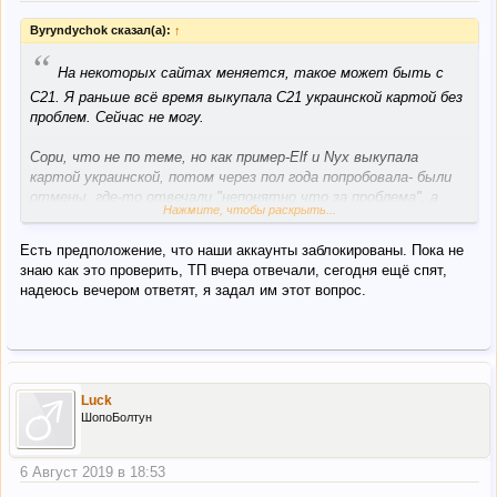
Byryndychok сказал(а):
↑
“
На некоторых сайтах меняется, такое может быть с
С21. Я раньше всё время выкупала С21 украинской картой без
проблем. Сейчас не могу.
Сори, что не по теме, но как пример-Elf и Nyx выкупала
картой украинской, потом через пол года попробовала- были
отмены, где-то отвечали "непонятно что за проблема", а
Нажмите, чтобы раскрыть...
где-то прямо говорили, что из-за того что карта не США.
Тут тоже могло что-то поменяться.
Есть предположение, что наши аккаунты заблокированы. Пока не
знаю как это проверить, ТП вчера отвечали, сегодня ещё спят,
Посмотрим, может после нашего обращения что-то
надеюсь вечером ответят, я задал им этот вопрос.
изменится
Luck
ШопоБолтун
6 Август 2019 в 18:53