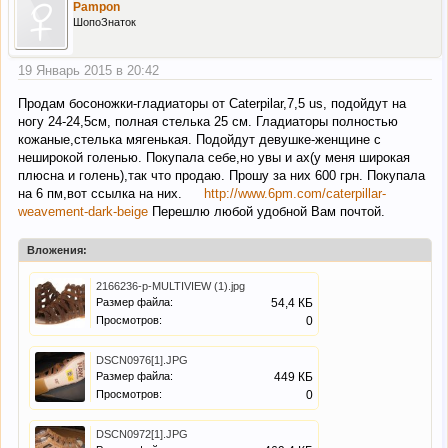
Pampon
ШопоЗнаток
19 Январь 2015 в 20:42
Продам босоножки-гладиаторы от Caterpilar,7,5 us, подойдут на
ногу 24-24,5см, полная стелька 25 см. Гладиаторы полностью
кожаные,стелька мягенькая. Подойдут девушке-женщине с
неширокой голенью. Покупала себе,но увы и ах(у меня широкая
плюсна и голень),так что продаю. Прошу за них 600 грн. Покупала
на 6 пм,вот ссылка на них.
http://www.6pm.com/caterpillar-
weavement-dark-beige
Перешлю любой удобной Вам почтой.
Вложения:
2166236-p-MULTIVIEW (1).jpg
Размер файла:
54,4 КБ
Просмотров:
0
DSCN0976[1].JPG
Размер файла:
449 КБ
Просмотров:
0
DSCN0972[1].JPG