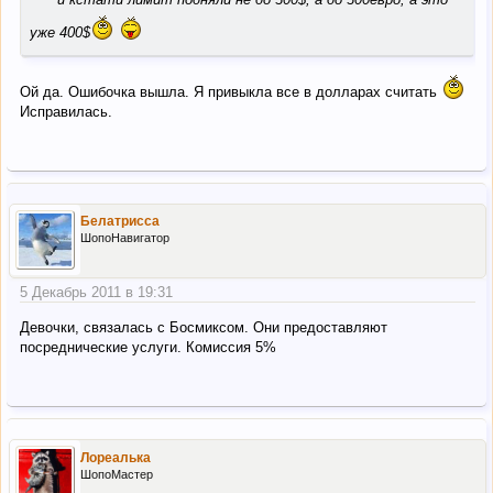
уже 400$
Ой да. Ошибочка вышла. Я привыкла все в долларах считать
Исправилась.
Белатрисса
ШопоНавигатор
5 Декабрь 2011 в 19:31
Девочки, связалась с Босмиксом. Они предоставляют
посреднические услуги. Комиссия 5%
Лореалька
ШопоМастер