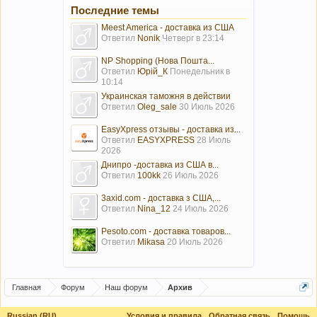
Последние темы
Meest America - доставка из США
Ответил
Nonik
Четверг в 23:14
NP Shopping (Нова Пошта...
Ответил
Юрій_К
Понедельник в
10:14
Украинская таможня в действии
Ответил
Oleg_sale
30 Июль 2026
EasyXpress отзывы - доставка из...
Ответил
EASYXPRESS
28 Июль
2026
Днипро -доставка из США в...
Ответил
100kk
26 Июль 2026
3axid.com - доставка з США,...
Ответил
Nina_12
24 Июль 2026
Pesoto.com - доставка товаров...
Ответил
Mikasa
20 Июль 2026
Главная
Форум
Наш форум
Архив
Russian (RU)
Условия и правила
Обратная связь
Помощь