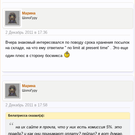
Марина
ШопоГуру
2 Декабрь 2011 в 17:36
Вчера знакомый интересовался по поводу срока хранения посылок
на складе, на что ему ответили " no limit at present time" . Это еще
один плюс в сторону босмикса
Марина
ШопоГуру
2 Декабрь 2011 в 17:58
Белатрисса сказал(а):
“
на их сайте я прочла, что у них есть комиссия 5%. это
правда? и как они принимают оплату? пейпал? я вот думаю,