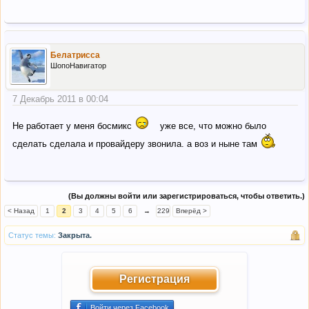
Белатрисса
ШопоНавигатор
7 Декабрь 2011 в 00:04
Не работает у меня босмикс
уже все, что можно было
сделать сделала и провайдеру звонила. а воз и ныне там
(Вы должны войти или зарегистрироваться, чтобы ответить.)
< Назад
1
2
3
4
5
6
→
229
Вперёд >
Статус темы:
Закрыта.
Регистрация
Войти через Facebook