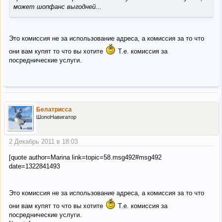
может шопфанс выгодней...
Это комиссия не за использование адреса, а комиссия за то что
они вам купят то что вы хотите
Т.е. комиссия за
посреднические услуги.
Белатрисса
ШопоНавигатор
2 Декабрь 2011 в 18:03
[quote author=Marina link=topic=58.msg492#msg492
date=1322841493
Это комиссия не за использование адреса, а комиссия за то что
они вам купят то что вы хотите
Т.е. комиссия за
посреднические услуги.