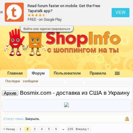
Read forum faster on mobile. Get the Free
Tapatalk app?
VIEW
FREE - on Google Play
Войти или зарегистрироваться
Главная
Форум
Пользователи
Правила
Последние сообщения
Главная
Форум
Наш форум
Архив
Bosmix.com - доставка из США в Украину
Архив
Статус темы:
Закрыта.
< Назад
1
2
3
4
5
6
→
229
Вперёд >