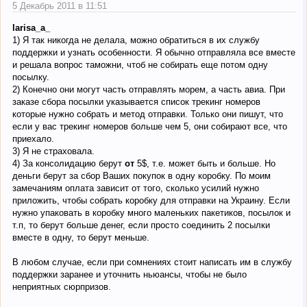
5 Декабрь 2011 в 11:51
larisa_a_
1) Я так никогда не делала, можно обратиться в их службу
поддержки и узнать особенности. Я обычно отправляла все вместе
и решала вопрос таможни, чтоб не собирать еще потом одну
посылку.
2) Конечно они могут часть отправлять морем, а часть авиа. При
заказе сбора посылки указывается список трекинг номеров
которые нужно собрать и метод отправки. Только они пишут, что
если у вас трекинг номеров больше чем 5, они собирают все, что
приехало.
3) Я не страховала.
4) За консолидацию берут
от
5$, т.е. может быть и больше. Но
деньги берут за сбор Ваших покупок в одну коробку. По моим
замечаниям оплата зависит от того, сколько усилий нужно
приложить, чтобы собрать коробку для отправки на Украину. Если
нужно упаковать в коробку много маленьких пакетиков, посылок и
т.п, то берут больше денег, если просто соединить 2 посылки
вместе в одну, то берут меньше.
В любом случае, если при сомнениях стоит написать им в службу
поддержки заранее и уточнить ньюансы, чтобы не было
неприятных сюрпризов.