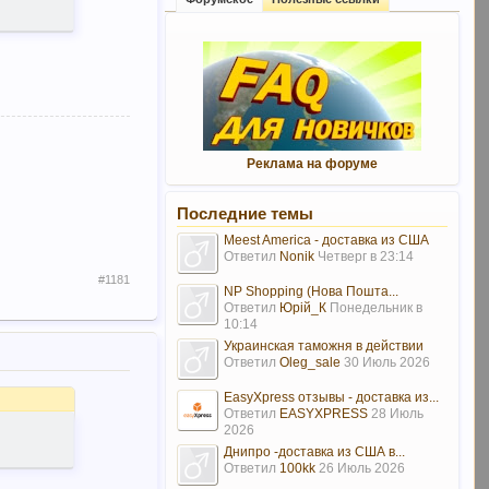
Реклама на форуме
Последние темы
Meest America - доставка из США
Ответил
Nonik
Четверг в 23:14
#1181
NP Shopping (Нова Пошта...
Ответил
Юрій_К
Понедельник в
10:14
Украинская таможня в действии
Ответил
Oleg_sale
30 Июль 2026
EasyXpress отзывы - доставка из...
Ответил
EASYXPRESS
28 Июль
2026
Днипро -доставка из США в...
Ответил
100kk
26 Июль 2026