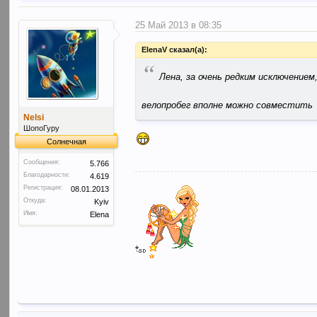
25 Май 2013 в 08:35
ElenaV сказал(а):
“
Лена, за очень редким исключение
велопробег вполне можно совместить
Nelsi
ШопоГуру
Солнечная
Сообщения:
5.766
Благодарности:
4.619
Регистрация:
08.01.2013
Откуда:
Kyiv
Имя:
Elena