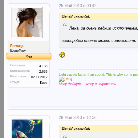
25 Май 2013 в 09:42
ElenaV сказал(а):
“
Лена, за очень редким исключение
велопробег вполне можно совместить
Forsage
ШопоГуру
Фея
Сообщения:
4.133
Благодарности:
2.636
Light travels faster than sound. This is why some peo
Регистрация:
02.11.2012
Откуда:
Киев
Могу фейнуть... могу и нафеячить...
29 Май 2013 в 12:36
ElenaV сказал(а):