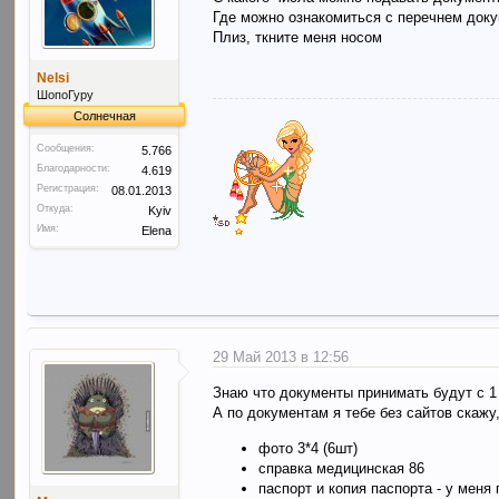
Где можно ознакомиться с перечнем доку
Плиз, ткните меня носом
Nelsi
ШопоГуру
Солнечная
Сообщения:
5.766
Благодарности:
4.619
Регистрация:
08.01.2013
Откуда:
Kyiv
Имя:
Elena
29 Май 2013 в 12:56
Знаю что документы принимать будут с 1
А по документам я тебе без сайтов скажу,
фото 3*4 (6шт)
справка медицинская 86
паспорт и копия паспорта - у меня