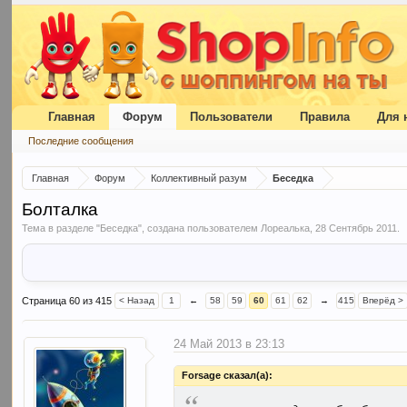
Главная
Форум
Пользователи
Правила
Для 
Последние сообщения
Главная
Форум
Коллективный разум
Беседка
Болталка
Тема в разделе "
Беседка
", создана пользователем
Лореалька
,
28 Сентябрь 2011
.
Страница 60 из 415
< Назад
1
←
58
59
60
61
62
→
415
Вперёд >
24 Май 2013 в 23:13
Forsage сказал(а):
“