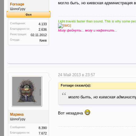
могло быть, но киевская администрация в
Forsage
ШопоГуру
Фея
Light travels faster than sound. This is why some peo
Сообщения:
4.133
Благодарности:
2.636
Могу фейнуть... могу и нафеячить...
Регистрация:
02.11.2012
Откуда:
Киев
24 Май 2013 в 23:57
Forsage сказал(а):
“
могло быть, но киевская админист
Вот незадача
Марина
ШопоГуру
Сообщения:
8.390
Благодарности:
7.672