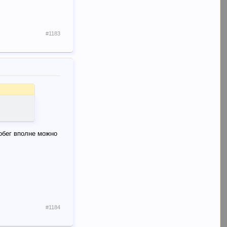
#1183
робег вполне можно
#1184