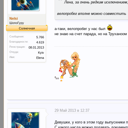
“
Лена, за очень редким исключение
велопробег вполне можно совместить
Nelsi
ШопоГуру
Солнечная
а-таки, велопробег у нас был
не знаю на счет парада, но на Труханоом
Сообщения:
5.766
Благодарности:
4.619
Регистрация:
08.01.2013
Откуда:
Kyiv
Имя:
Elena
29 Май 2013 в 12:37
Девушки, у кого в этом году выпускники
С какого числа можно подавать документ