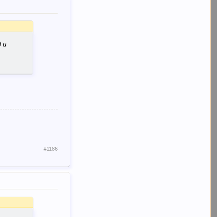
 и
#1186