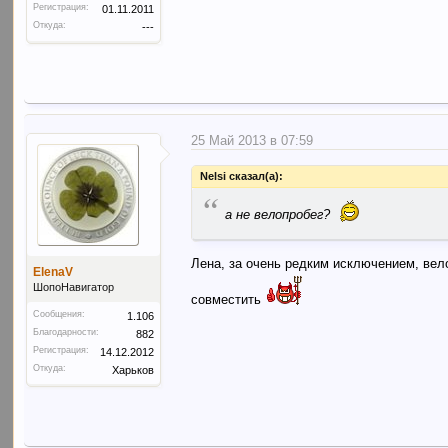
Регистрация:
01.11.2011
Откуда:
---
25 Май 2013 в 07:59
Nelsi сказал(а):
“
а не велопробег?
Лена, за очень редким исключением, вел
ElenaV
ШопоНавигатор
совместить
Сообщения:
1.106
Благодарности:
882
Регистрация:
14.12.2012
Откуда:
Харьков