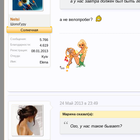
а у нас завтра должен был быть ге
Nelsi
а не велопробег?
ШопоГуру
Солнечная
Сообщения:
5.766
Благодарности:
4.619
Регистрация:
08.01.2013
Откуда:
Kyiv
Имя:
Elena
24 Май 2013 в 23:49
Марина сказал(а):
“
Ого, у нас такое бывает?