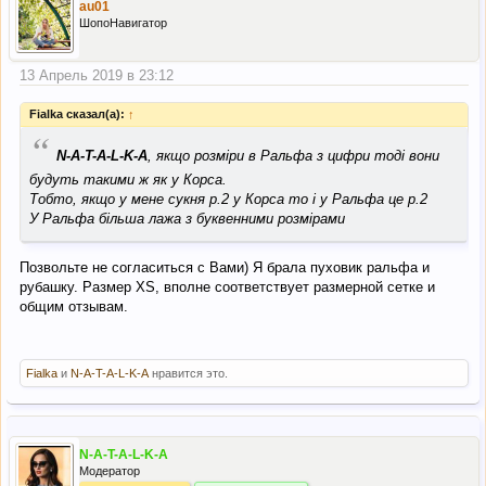
au01
ШопоНавигатор
13 Апрель 2019 в 23:12
Fialka сказал(а):
↑
“
N-A-T-A-L-K-A
, якщо розміри в Ральфа з цифри тоді вони
будуть такими ж як у Корса.
Тобто, якщо у мене сукня р.2 у Корса то і у Ральфа це р.2
У Ральфа більша лажа з буквенними розмірами
Позвольте не согласиться с Вами) Я брала пуховик ральфа и
рубашку. Размер XS, вполне соответствует размерной сетке и
общим отзывам.
Fialka
и
N-A-T-A-L-K-A
нравится это.
N-A-T-A-L-K-A
Модератор