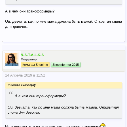
А в чем они трансформеры?
Ой, девчата, как по мне мама должна быть мамой. Открытая спина
для девочек.
N-A-T-A-L-K-A
Модератор
Команда ShopInfo
ShopInformer 2015
14 Апрель 2019 в 11:52
miloviza сказал(а):
↑
“
А в чем они трансформеры?
Ой, девчата, как по мне мама должна быть мамой. Открытая
спина для девочек.
Ну я думала, что на девочку, хоть со спины смахиваю