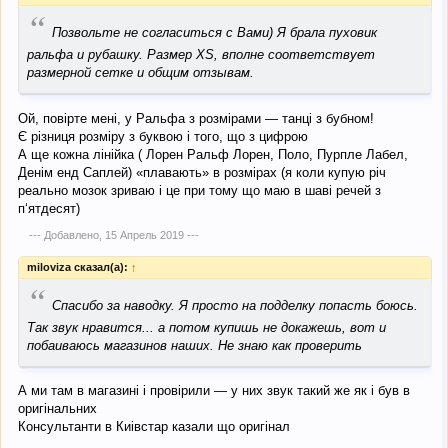
“
Позвольте не согласиться с Вами) Я брала пуховик
ральфа и рубашку. Размер XS, вполне соответствует
размерной сетке и общим отзывам.
Ой, повірте мені, у Ральфа з розмірами — танці з бубном!
Є різниця розміру з буквою і того, що з цифрою
А ще кожна лінійка ( Лорен Ральф Лорен, Поло, Пурпле Лабел,
Денім енд Саплей) «плавають» в розмірах (я коли купую річ
реально мозок зриваю і це при тому що маю в шаві речей з
п‘ятдесят)
--- Добавлено,
15 Апрель 2019
---
miloviza сказал(а):
↑
“
Спасибо за наводку. Я просто на подделку попасть боюсь.
Так звук нравится... а потом купишь не докажешь, вот и
побаиваюсь магазинов наших. Не знаю как проверить
А ми там в магазині і провірили — у них звук такий же як і був в
оригінальних
Консультанти в Киівстар казали що оригінал