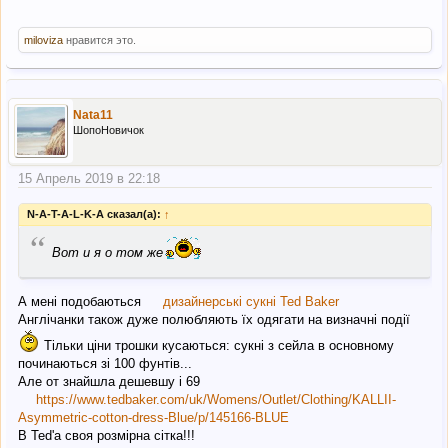
miloviza
нравится это.
Nata11
ШопоНовичок
15 Апрель 2019 в 22:18
N-A-T-A-L-K-A сказал(а):
↑
“
Вот и я о том же
А мені подобаються
дизайнерські сукні Ted Baker
Англічанки також дуже полюбляють їх одягати на визначні події
Тільки ціни трошки кусаються: сукні з сейла в основному
починаються зі 100 фунтів...
Але от знайшла дешевшу і 69
https://www.tedbaker.com/uk/Womens/Outlet/Clothing/KALLII-
Asymmetric-cotton-dress-Blue/p/145166-BLUE
В Ted'a своя розмірна сітка!!!