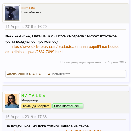
demetra
ШопоМастер
14 Апрель 2019 в 16:29
N-A-T-A-L-K-A
, Наташа, а c21store смотрела? Может что-такое
(если воздушное, кружевное)
https://www.c21stores.com/products/adrianna-papell/lace-bodice-
embellished-gown/2832-7899.html
Последнее редактирование:
14 Апрель 2019
Anicha
,
au01
и
N-A-T-A-L-K-A
нравится это.
N-A-T-A-L-K-A
Модератор
Команда ShopInfo
ShopInformer 2015
15 Апрель 2019 в 17:38
Не воздушное, но пока только запала на такое