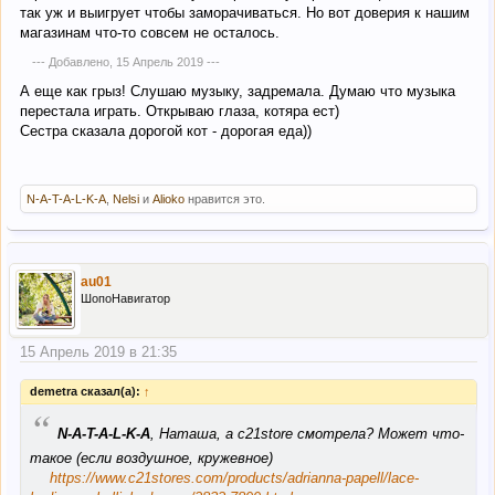
так уж и выигрует чтобы заморачиваться. Но вот доверия к нашим
магазинам что-то совсем не осталось.
--- Добавлено,
15 Апрель 2019
---
А еще как грыз! Слушаю музыку, задремала. Думаю что музыка
перестала играть. Открываю глаза, котяра ест)
Сестра сказала дорогой кот - дорогая еда))
N-A-T-A-L-K-A
,
Nelsi
и
Alioko
нравится это.
au01
ШопоНавигатор
15 Апрель 2019 в 21:35
demetra сказал(а):
↑
“
N-A-T-A-L-K-A
, Наташа, а c21store смотрела? Может что-
такое (если воздушное, кружевное)
https://www.c21stores.com/products/adrianna-papell/lace-