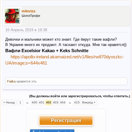
miloviza
ШопоПрофи
16 Апрель 2019 в 19:38
Девочки и мальчики может кто знает. Где берут такие вафли?
В Украине много их продают. А таскают откуда. Мне так нравятся))
Вафли Excelsior Kakao + Keks Schnitte
https://apollo-ireland.akamaized.net/v1/files/rw870dyoszkc-
UA/image;s=644x461
Fialka
нравится это.
(Вы должны войти или зарегистрироваться, чтобы ответить.)
< Назад
1
←
400
401
402
403
404
→
415
Вперёд >
Регистрация