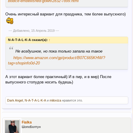
bodice-embellished-gown/2832-7899.html
Очень интересный вариант для праздника, тем более выпускного)
--- Добавлено,
15 Апрель 2019
---
N-A-T-A-L-K-A сказал(а):
↑
“
Не воздушное, но пока только запала на такое
https://www.amazon.com/gp/product/B07C665KHW/?
tag=shopinfo0d-20
А этот вариант более практичный) И в пир, и в мир) После
выпускного стопудов носить будешь)
Dark Angel
,
N-A-T-A-L-K-A
и
miloviza
нравится это.
Fialka
ШопоБолтун