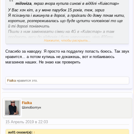
“
miloviza
, якраз вчора купила синові в відділі «Киівстар»
У Вас хоч кіт, а у мене парубок 15 років, теж, згриз
Я псіханула і викинула в дорозі, а приїхали до дому почав нити,
коротше, розпереживалась що буде цупити чоловікові то ще
й ті дорогі понівечить
Пішли з ним замінювати сімки на 4G в «Київстар» а там
продають акси до айфонів і були навушники, ціна 400грн.
Нажмите, чтобы раскрыть...
Я так подумала, на Ебей 10-15дол різниця в ціні невелика
Спасибо за наводку. Я просто на подделку попасть боюсь. Так звук
нравится... а потом купишь не докажешь, вот и побаиваюсь
магазинов наших. Не знаю как проверить
Fialka
нравится это.
Fialka
ШопоБолтун
15 Апрель 2019 в 22:03
au01 сказал(а):
↑