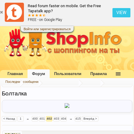
Read forum faster on mobile. Get the Free
Tapatalk app?
VIEW
FREE - on Google Play
Войти или зарегистрироваться
Главная
Форум
Пользователи
Правила
Последние сообщения
Главная
Форум
Коллективный разум
Беседка
Болталка
< Назад
1
←
400
401
402
403
404
→
415
Вперёд >