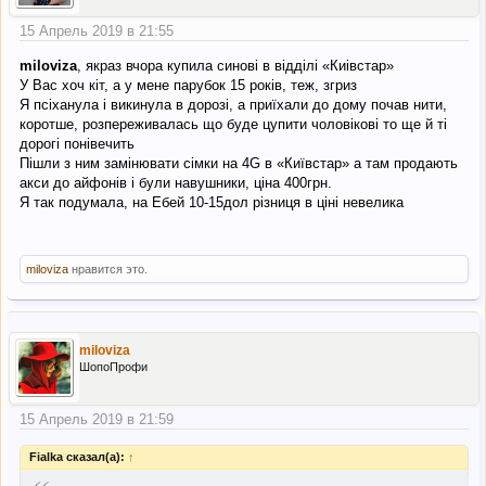
15 Апрель 2019 в 21:55
miloviza
, якраз вчора купила синові в відділі «Киівстар»
У Вас хоч кіт, а у мене парубок 15 років, теж, згриз
Я псіханула і викинула в дорозі, а приїхали до дому почав нити,
коротше, розпереживалась що буде цупити чоловікові то ще й ті
дорогі понівечить
Пішли з ним замінювати сімки на 4G в «Київстар» а там продають
акси до айфонів і були навушники, ціна 400грн.
Я так подумала, на Ебей 10-15дол різниця в ціні невелика
miloviza
нравится это.
miloviza
ШопоПрофи
15 Апрель 2019 в 21:59
Fialka сказал(а):
↑