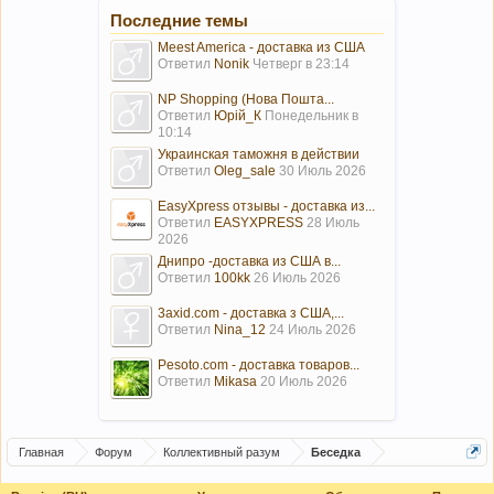
Последние темы
Meest America - доставка из США
Ответил
Nonik
Четверг в 23:14
NP Shopping (Нова Пошта...
Ответил
Юрій_К
Понедельник в
10:14
Украинская таможня в действии
Ответил
Oleg_sale
30 Июль 2026
EasyXpress отзывы - доставка из...
Ответил
EASYXPRESS
28 Июль
2026
Днипро -доставка из США в...
Ответил
100kk
26 Июль 2026
3axid.com - доставка з США,...
Ответил
Nina_12
24 Июль 2026
Pesoto.com - доставка товаров...
Ответил
Mikasa
20 Июль 2026
Главная
Форум
Коллективный разум
Беседка