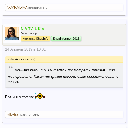
N-A-T-A-L-K-A
нравится это.
N-A-T-A-L-K-A
Модератор
Команда ShopInfo
ShopInformer 2015
14 Апрель 2019 в 13:31
miloviza сказал(а):
↑
“
Кошмар какой то. Пыталась посмотреть платья. Это
же нереально. Какая то фигня кругом, даже порекомендовать
нечего.
Вот и я о том же
miloviza
нравится это.