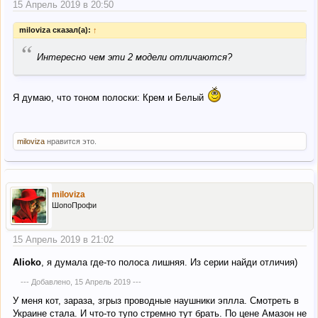
15 Апрель 2019 в 20:50
miloviza сказал(а):
↑
“
Интересно чем эти 2 модели отличаются?
Я думаю, что тоном полоски: Крем и Белый
miloviza
нравится это.
miloviza
ШопоПрофи
15 Апрель 2019 в 21:02
Alioko
, я думала где-то полоса лишняя. Из серии найди отличия)
--- Добавлено,
15 Апрель 2019
---
У меня кот, зараза, згрыз проводные наушники эплла. Смотреть в
Украине стала. И что-то тупо стремно тут брать. По цене Амазон не