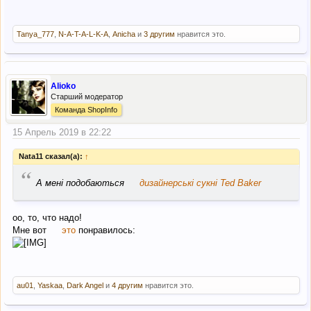
Tanya_777
,
N-A-T-A-L-K-A
,
Anicha
и
3 другим
нравится это.
Alioko
Старший модератор
Команда ShopInfo
15 Апрель 2019 в 22:22
Nata11 сказал(а):
↑
“
А мені подобаються
дизайнерські сукні Ted Baker
оо, то, что надо!
Мне вот
это
понравилось:
au01
,
Yaskaa
,
Dark Angel
и
4 другим
нравится это.