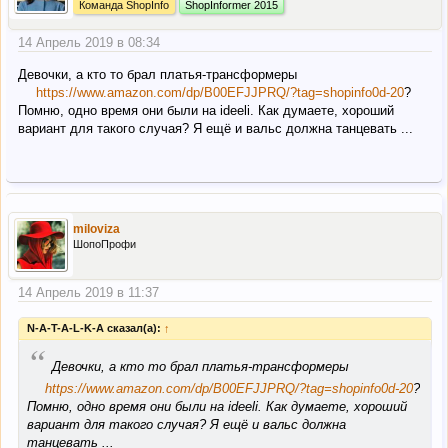
Команда ShopInfo
ShopInformer 2015
14 Апрель 2019 в 08:34
Девочки, а кто то брал платья-трансформеры
https://www.amazon.com/dp/B00EFJJPRQ/?tag=shopinfo0d-20
?
Помню, одно время они были на ideeli. Как думаете, хороший
вариант для такого случая? Я ещё и вальс должна танцевать ...
miloviza
ШопоПрофи
14 Апрель 2019 в 11:37
N-A-T-A-L-K-A сказал(а):
↑
“
Девочки, а кто то брал платья-трансформеры
https://www.amazon.com/dp/B00EFJJPRQ/?tag=shopinfo0d-20
?
Помню, одно время они были на ideeli. Как думаете, хороший
вариант для такого случая? Я ещё и вальс должна
танцевать ...