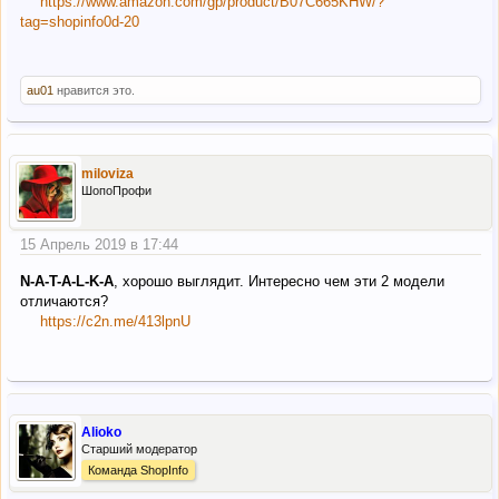
https://www.amazon.com/gp/product/B07C665KHW/?
tag=shopinfo0d-20
au01
нравится это.
miloviza
ШопоПрофи
15 Апрель 2019 в 17:44
N-A-T-A-L-K-A
, хорошо выглядит. Интересно чем эти 2 модели
отличаются?
https://c2n.me/413lpnU
Alioko
Старший модератор
Команда ShopInfo