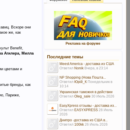
савиц. Вскоре они
акое же, как
Реклама на форуме
ульт Benefit,
на Агилера, Милла
Последние темы
Meest America - доставка из США
Ответил
Nonik
Вчера, в 23:14
ми цветами и
NP Shopping (Нова Пошта...
Ответил
Юрій_К
Понедельник в
нитые бренды, как
10:14
Украинская таможня в действии
ио, Париже,
Ответил
Oleg_sale
30 Июль 2026
EasyXpress отзывы - доставка из...
Ответил
EASYXPRESS
28 Июль
2026
Днипро -доставка из США в...
Ответил
100kk
26 Июль 2026