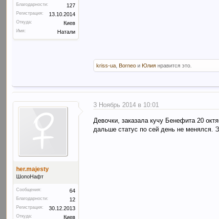
Благодарности:
127
Регистрация:
13.10.2014
Откуда:
Киев
Имя:
Натали
kriss-ua
,
Borneo
и
Юлия
нравится это.
3 Ноябрь 2014 в 10:01
Девочки, заказала кучу Бенефита 20 октяб
дальше статус по сей день не менялся. Э
her.majesty
ШопоНафт
Сообщения:
64
Благодарности:
12
Регистрация:
30.12.2013
Откуда:
Киев