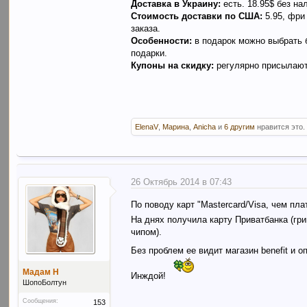
Доставка в Украину:
есть. 18.95$ без на
Стоимость доставки по США:
5.95, фри
заказа.
Особенности:
в подарок можно выбрать б
подарки.
Купоны на скидку:
регулярно присылают
ElenaV
,
Марина
,
Anicha
и
6 другим
нравится это.
26 Октябрь 2014 в 07:43
По поводу карт "Mastercard/Visa, чем плат
На днях получила карту Приватбанка (гри
чипом).
Без проблем ее видит магазин benefit и 
Мадам Н
Инждой!
ШопоБолтун
Сообщения:
153