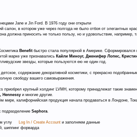
ецами Jane и Jin Ford. В 1976 году они открыли
й салон, в котором уже через полгода не было отбоя от элегантных кра
 она должна приносить не только пользу, но и удовольствие, например, т
 Косметика
Benefit
быстро стала популярной в Америке. Сформировался к
 этой марке уже признавались
Кайли Миноуг, Дженифер Лопес, Кристи
олливудские звезды, которые пользуются ею не один год.
е детское, содержание декоративной косметики, с прекрасно подобранны
полную свободу вашего самовыражения.
ics приобрел крупный холдинг LVMH, которому принадлежат такие знаме
o, Hennessy
и многие другие.
ём мире, калифорнийская продукция начала продаваться в Лондоне, Ток
ак подразделение
Sephora
.
ем углу
Log In / Create Account
и заполняем данные
й, шиппинг форварда