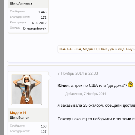
ШопоАктивист
Сообщения:
1.446
Благодарности:
172
Регистрация:
16.02.2012
Откуда:
Dneproprtrovsk
N-A-T-A-L-K-A
,
Мадам Н
,
Юлия Дем
и
ещё 1-му
н
7 Ноябрь 2014 в 22:03
Юлия
, а трек по США или "до дома"?
--- Добавлено,
7 Ноябрь 2014
---
я заказывала 25 октября, обещали достав
Мадам Н
ШопоБолтун
Покажу наконец-то наборчики с тинтами 
Сообщения:
153
Благодарности:
127