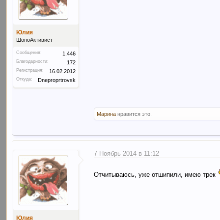
Юлия
ШопоАктивист
Сообщения:
1.446
Благодарности:
172
Регистрация:
16.02.2012
Откуда:
Dneproprtrovsk
Марина
нравится это.
7 Ноябрь 2014 в 11:12
Отчитываюсь, уже отшипили, имею трек
Юлия