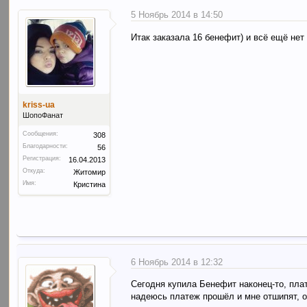
5 Ноябрь 2014 в 14:50
Итак заказала 16 бенефит) и всё ещё нет
kriss-ua
ШопоФанат
Сообщения:
308
Благодарности:
56
Регистрация:
16.04.2013
Откуда:
Житомир
Имя:
Кристина
6 Ноябрь 2014 в 12:32
Сегодня купила Бенефит наконец-то, пла
надеюсь платеж прошёл и мне отшипят, 