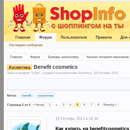
Главная
Форум
Пользователи
Правила
Для 
Последние сообщения
Главная
Форум
Букварь шопоголика
Каталог интернет-магазинов
Benefit cosmetics
Косметика
Тема в разделе "
США
", создана пользователем
6ylo4nica
,
19 Октябрь 2013
.
Метки:
benefit
косметика
Страница 5 из 8
< Назад
1
←
3
4
5
6
7
8
Вперёд >
19 Октябрь 2013 в 18:34
Как купить на
benefitcosmetics