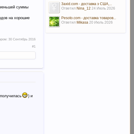
3axid.com - доставка з США,...
с меньшей суммы
Ответил
Nina_12
24 Июль 2026
одов на хорошие
Pesoto.com - доставка товаров...
Ответил
Mikasa
20 Июль 2026
ором:
30 Сентябрь 2016
#1
о получилась
) и