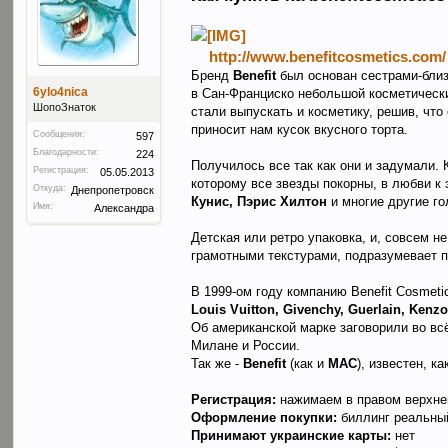
http://www.benefitcosmetics.com/
Бренд
Benefit
был основан сестрами-близн
6ylo4nica
в Сан-Франциско небольшой косметически
ШопоЗнаток
стали выпускать и косметику, решив, что
приносит нам кусок вкусного торта.
Сообщения:
597
Благодарности:
224
Получилось все так как они и задумали.
Регистрация:
05.05.2013
которому все звезды покорны, в любви к
Откуда:
Днепропетровск
Кунис, Пэрис Хилтон
и многие другие г
Имя:
Александра
Детская или ретро упаковка, и, совсем н
грамотными текстурами, подразумевает 
В 1999-ом году компанию Benefit Cosmet
Louis Vuitton, Givenchy, Guerlain, Kenz
Об американской марке заговорили во вс
Милане и России.
Так же -
Benefit
(как и
МАС
), известен, к
Регистрация:
нажимаем в правом верхн
Оформление покупки:
биллинг реальны
Принимают украинские карты:
нет