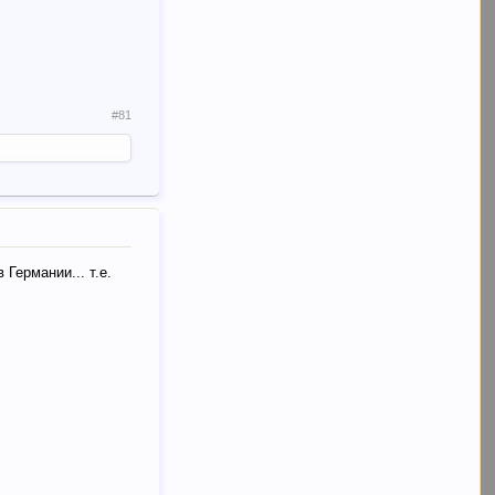
#81
Германии... т.е.