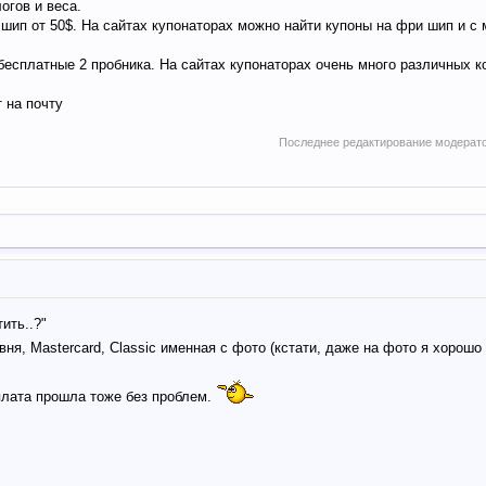
логов и веса.
 шип от 50$. На сайтах купонаторах можно найти купоны на фри шип и 
есплатные 2 пробника. На сайтах купонаторах очень много различных к
 на почту
Последнее редактирование модерат
ить..?"
вня, Mastercard, Classic именная с фото (кстати, даже на фото я хорош
оплата прошла тоже без проблем.