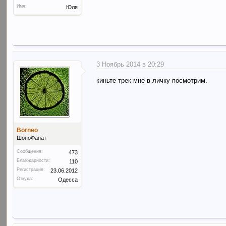
Имя:
Юля
3 Ноябрь 2014 в 20:29
киньте трек мне в личку посмотрим.
Borneo
ШопоФанат
Сообщения:
473
Благодарности:
110
Регистрация:
23.06.2012
Откуда:
Одесса