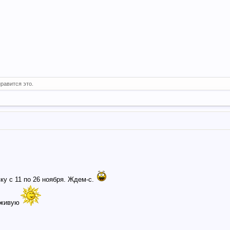
равится это.
ку с 11 по 26 ноября. Ждем-с.
вживую