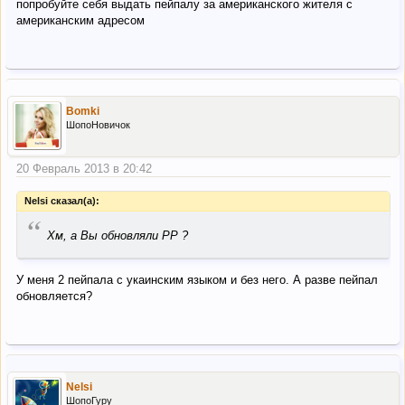
попробуйте себя выдать пейпалу за американского жителя с
американским адресом
Bomki
ШопоНовичок
20 Февраль 2013 в 20:42
Nelsi сказал(а):
“
Хм, а Вы обновляли РР ?
У меня 2 пейпала с укаинским языком и без него. А разве пейпал
обновляется?
Nelsi
ШопоГуру