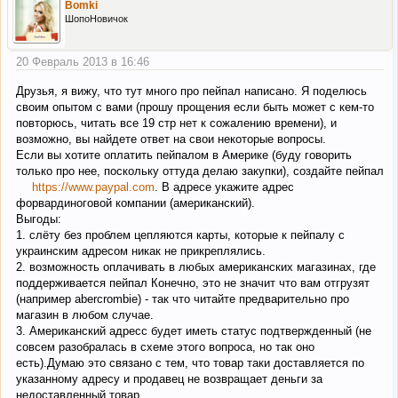
Bomki
ШопоНовичок
20 Февраль 2013 в 16:46
Друзья, я вижу, что тут много про пейпал написано. Я поделюсь
своим опытом с вами (прошу прощения если быть может с кем-то
повторюсь, читать все 19 стр нет к сожалению времени), и
возможно, вы найдете ответ на свои некоторые вопросы.
Если вы хотите оплатить пейпалом в Америке (буду говорить
только про нее, поскольку оттуда делаю закупки), создайте пейпал
https://www.paypal.com
. В адресе укажите адрес
форвардиноговой компании (американский).
Выгоды:
1. слёту без проблем цепляются карты, которые к пейпалу с
украинским адресом никак не прикреплялись.
2. возможность оплачивать в любых американских магазинах, где
поддерживается пейпал Конечно, это не значит что вам отгрузят
(например abercrombie) - так что читайте предварительно про
магазин в любом случае.
3. Американский адресс будет иметь статус подтвержденный (не
совсем разобралась в схеме этого вопроса, но так оно
есть).Думаю это связано с тем, что товар таки доставляется по
указанному адресу и продавец не возвращает деньги за
недоставленный товар.