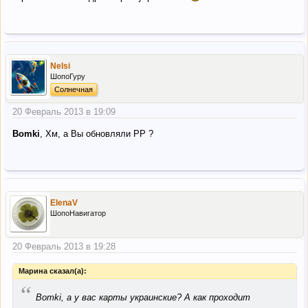
Nelsi
ШопоГуру
Солнечная
20 Февраль 2013 в 19:09
Bomki
, Хм, а Вы обновляли РР ?
ElenaV
ШопоНавигатор
20 Февраль 2013 в 19:28
Марина сказал(а):
“
Bomki, а у вас карты украинские? А как проходит