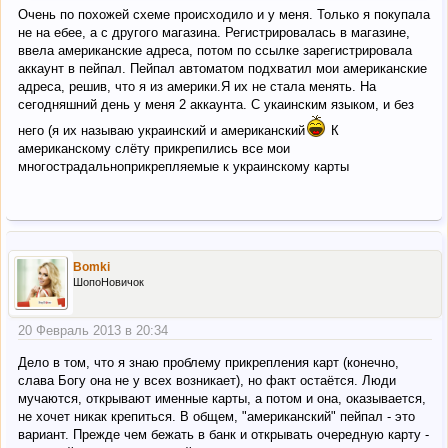
Очень по похожей схеме происходило и у меня. Только я покупала
не на ебее, а с другого магазина. Регистрировалась в магазине,
ввела американские адреса, потом по ссылке зарегистрировала
аккаунт в пейпал. Пейпал автоматом подхватил мои американские
адреса, решив, что я из америки.Я их не стала менять. На
сегодняшний день у меня 2 аккаунта. С укаинским языком, и без
него (я их называю украинский и американский
К
американскому слёту прикрепились все мои
многострадальноприкрепляемые к украинскому карты
Bomki
ШопоНовичок
20 Февраль 2013 в 20:34
Дело в том, что я знаю проблему прикрепления карт (конечно,
слава Богу она не у всех возникает), но факт остаётся. Люди
мучаются, открывают именные карты, а потом и она, оказывается,
не хочет никак крепиться. В общем, "американский" пейпал - это
вариант. Прежде чем бежать в банк и открывать очередную карту -