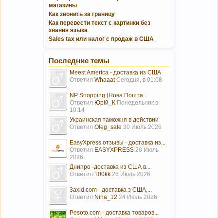
магазины
Как звонить за границу
Как перевести текст с картинки без
знания языка
Sales tax или налог с продаж в США
Последние темы
Meest America - доставка из США
Ответил
Whaaat
Сегодня, в 01:08
NP Shopping (Нова Пошта...
Ответил
Юрій_К
Понедельник в
10:14
Украинская таможня в действии
Ответил
Oleg_sale
30 Июль 2026
EasyXpress отзывы - доставка из...
Ответил
EASYXPRESS
28 Июль
2026
Днипро -доставка из США в...
Ответил
100kk
26 Июль 2026
3axid.com - доставка з США,...
Ответил
Nina_12
24 Июль 2026
Pesoto.com - доставка товаров...