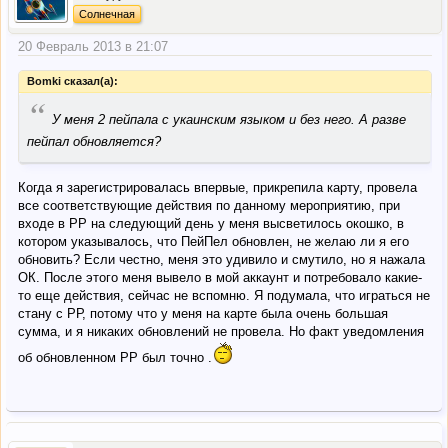
Солнечная
20 Февраль 2013 в 21:07
Bomki сказал(а):
“
У меня 2 пейпала с укаинским языком и без него. А разве
пейпал обновляется?
Когда я зарегистрировалась впервые, прикрепила карту, провела
все соответствующие действия по данному мероприятию, при
входе в РР на следующий день у меня высветилось окошко, в
котором указывалось, что ПейПел обновлен, не желаю ли я его
обновить? Если честно, меня это удивило и смутило, но я нажала
ОК. После этого меня вывело в мой аккаунт и потребовало какие-
то еще действия, сейчас не вспомню. Я подумала, что играться не
стану с РР, потому что у меня на карте была очень большая
сумма, и я никаких обновлений не провела. Но факт уведомления
об обновленном РР был точно .