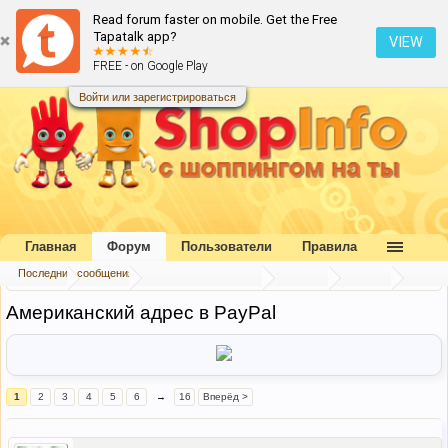
Read forum faster on mobile. Get the Free
Tapatalk app?
VIEW
FREE - on Google Play
Войти или зарегистрироваться
Главная
Форум
Пользователи
Правила
Последние сообщения
Главная
Форум
Букварь шопоголика
Оплата
PayPal
Американский адрес в PayPal
1
2
3
4
5
6
→
16
Вперёд >