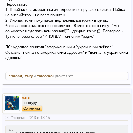
Недостатки:
1. В пейпале с американским адресом нет русского языка. Пейпал
на английском - не всем понятен
2. Иногда, если покупаешь под анонимайзером - в целях
безопасности платеж не проводится. В место этого пишут "мы
собираемся сделать вам звонок!))" - добрые какие))) .Повторюсь.
Тут ключевое слово "ИНОГДА" - синоним "редко"
ПС: удалила понятия "американский и "украинский пейпал".
Оставив "пейпал с американским адресом" и "пейпал с украинским
адресом"
Tetiana tat
,
Brainy
и
mabocdma
нравится это.
Nelsi
ШопоГуру
Солнечная
20 Февраль 2013 в 18:15
“