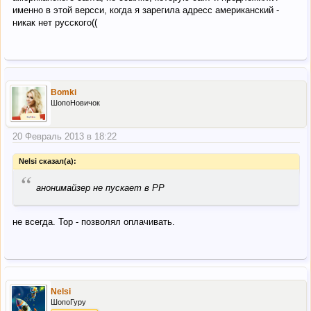
именно в этой версси, когда я зарегила адресс американский -
никак нет русского((
Bomki
ШопоНовичок
20 Февраль 2013 в 18:22
Nelsi сказал(а):
“
анонимайзер не пускает в РР
не всегда. Тор - позволял оплачивать.
Nelsi
ШопоГуру