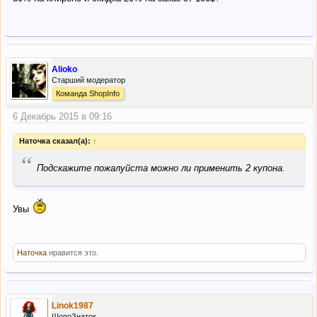
Alioko
Старший модератор
Команда ShopInfo
6 Декабрь 2015 в 09:16
Наточка сказал(а):
↑
“
Подскажите пожалуйста можно ли применить 2 купона.
Увы
Наточка
нравится это.
Linok1987
ШопоЗнаток