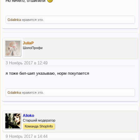
Но ничего, отшипили
Gdalinka
нравится это.
JuliaP
ШопоПрофи
3 Ноябрь 2017 в 12:49
я тоже бил-шип указываю, норм покупается
Gdalinka
нравится это.
Alioko
Старший модератор
Команда ShopInfo
9 Ноябрь 2017 в 14:44