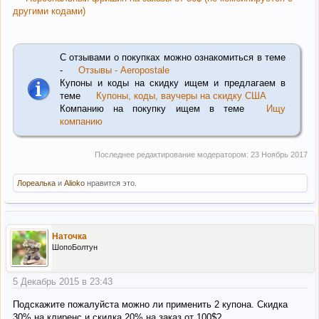
другими кодами)
С отзывами о покупках можно ознакомиться в теме
-
Отзывы - Aeropostale
Купоны и коды на скидку ищем и предлагаем в
теме
Купоны, коды, ваучеры на скидку США
Компанию на покупку ищем в теме
Ищу
компанию
Последнее редактирование модератором:
23 Ноябрь 2017
Лореалька
и
Alioko
нравится это.
Наточка
ШопоБолтун
5 Декабрь 2015 в 23:43
Подскажите пожалуйста можно ли применить 2 купона. Скидка
30% на клиренс и скидка 20% на заказ от 100$?