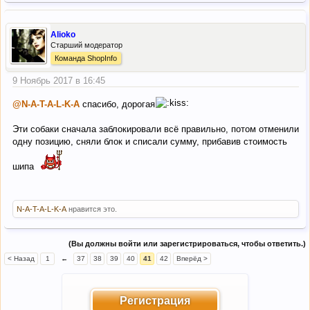
Alioko
Старший модератор
Команда ShopInfo
9 Ноябрь 2017 в 16:45
@N-A-T-A-L-K-A
спасибо, дорогая
Эти собаки сначала заблокировали всё правильно, потом отменили
одну позицию, сняли блок и списали сумму, прибавив стоимость
шипа
N-A-T-A-L-K-A
нравится это.
(Вы должны войти или зарегистрироваться, чтобы ответить.)
< Назад
1
←
37
38
39
40
41
42
Вперёд >
Регистрация