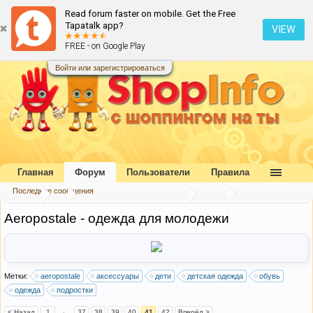
Read forum faster on mobile. Get the Free
Tapatalk app?
VIEW
FREE - on Google Play
Войти или зарегистрироваться
Главная
Форум
Пользователи
Правила
Последние сообщения
Форум
...
Каталог интернет-магазинов
США
Aeropostale - одежда для молодежи
Метки:
aeropostale
аксессуары
дети
детская одежда
обувь
одежда
подростки
< Назад
1
←
37
38
39
40
41
42
Вперёд >