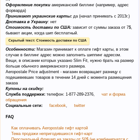
Оформление покупки
американский биллинг (например, адрес
форварда)
Принимают украинские карты:
да (начал принимать с 2013г.)
Доставка в Украину
:
нет
Стоимость доставки по США:
зависит от суммы заказа от 7$,
бывают акции, когда шип бесплатный.
Скрытый текст:
Стоимость доставки по США
Особенности:
Магазин принимает к оплате гифт карты, в этом
случае в биллинг адрес можно заполнить шиппинг адресом.
Вещи, в описании которых указано Slim Fit, нужно брать на размер
больше обычного американского размера.
Аeropostale Price adjustment - магазин возвращает разницу с
подешевевших товаров в течении 14 дней с момента размещения
заказа
Купоны на скидку:
Служба поддержки:
телефон: 1-877-289-2376,
чат и форма
обращения
Социальные сети:
facebook
,
twitter
FAQ
Как оплачивать Aeropostale гифт картой
Тема продажи непригодившихся гифт-карт
Персональный фришип на заказы от 50$ (не комбинируется с