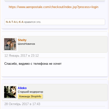
https://www.aeropostale.com/checkout/index.jsp?process=login
N-A-T-A-L-K-A
нравится это.
Shelty
ШопоНовичок
12 Январь 2017 в 23:12
Спасибо, видимо с телефона не хочет
Alioko
Старший модератор
Команда ShopInfo
28 Октябрь 2017 в 17:43