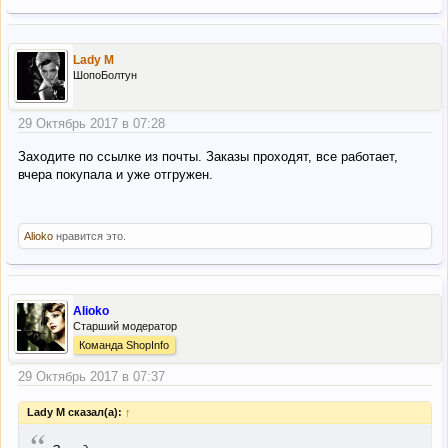
Lady M
ШопоБолтун
29 Октябрь 2017 в 07:28
Заходите по ссылке из почты. Заказы проходят, все работает,
вчера покупала и уже отгружен.
Alioko
нравится это.
Alioko
Старший модератор
Команда ShopInfo
29 Октябрь 2017 в 07:37
Lady M сказал(а):
↑
“