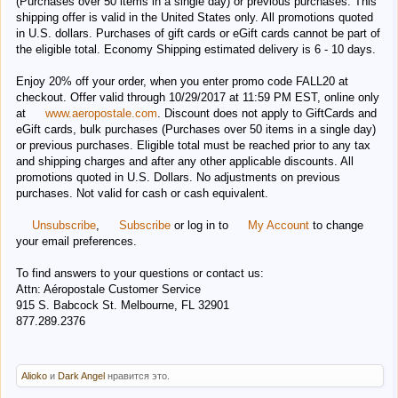
(Purchases over 50 items in a single day) or previous purchases. This
shipping offer is valid in the United States only. All promotions quoted
in U.S. dollars. Purchases of gift cards or eGift cards cannot be part of
the eligible total. Economy Shipping estimated delivery is 6 - 10 days.
Enjoy 20% off your order, when you enter promo code FALL20 at
checkout. Offer valid through 10/29/2017 at 11:59 PM EST, online only
at
www.aeropostale.com
. Discount does not apply to GiftCards and
eGift cards, bulk purchases (Purchases over 50 items in a single day)
or previous purchases. Eligible total must be reached prior to any tax
and shipping charges and after any other applicable discounts. All
promotions quoted in U.S. Dollars. No adjustments on previous
purchases. Not valid for cash or cash equivalent.
Unsubscribe
,
Subscribe
or log in to
My Account
to change
your email preferences.
To find answers to your questions or contact us:
Attn: Aéropostale Customer Service
915 S. Babcock St. Melbourne, FL 32901
877.289.2376
Alioko
и
Dark Angel
нравится это.