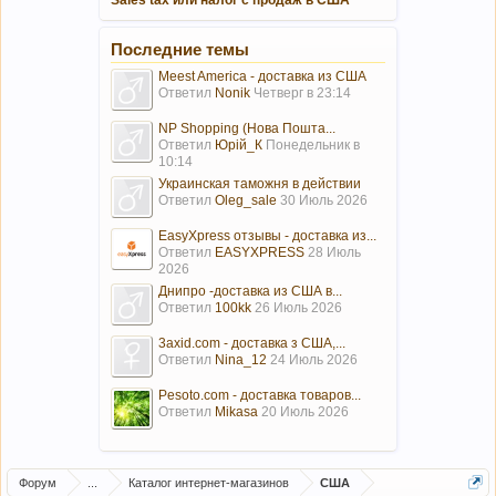
Sales tax или налог с продаж в США
Последние темы
Meest America - доставка из США
Ответил
Nonik
Четверг в 23:14
NP Shopping (Нова Пошта...
Ответил
Юрій_К
Понедельник в
10:14
Украинская таможня в действии
Ответил
Oleg_sale
30 Июль 2026
EasyXpress отзывы - доставка из...
Ответил
EASYXPRESS
28 Июль
2026
Днипро -доставка из США в...
Ответил
100kk
26 Июль 2026
3axid.com - доставка з США,...
Ответил
Nina_12
24 Июль 2026
Pesoto.com - доставка товаров...
Ответил
Mikasa
20 Июль 2026
Форум
...
Каталог интернет-магазинов
США