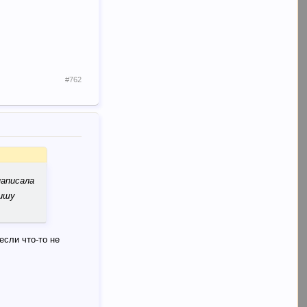
#762
написала
пишу
если что-то не