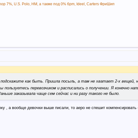
op 7%, U.S. Polo, НМ, а также под 0% 6pm, Ideel, Carters ФриШип
? подскажите как быть. Пришла посыль, а там не хватает 2-х вещей, 
. вы пользуетесь перевозчиком и расписались о получении. Я конечно на
Раньше заказывала чаще сем сейчас и ни разу такого не было.
ку , а вообще девочки выше писали, то аеро не спешит компенсировать 