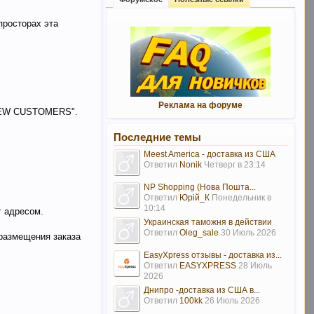
просторах эта
Реклама на форуме
"NEW CUSTOMERS".
Последние темы
Meest America - доставка из США
Ответил
Nonik
Четверг в 23:14
NP Shopping (Нова Пошта...
Ответил
Юрій_К
Понедельник в
10:14
г адресом.
Украинская таможня в действии
Ответил
Oleg_sale
30 Июль 2026
 размещения заказа
EasyXpress отзывы - доставка из...
Ответил
EASYXPRESS
28 Июль
2026
Днипро -доставка из США в...
Ответил
100kk
26 Июль 2026