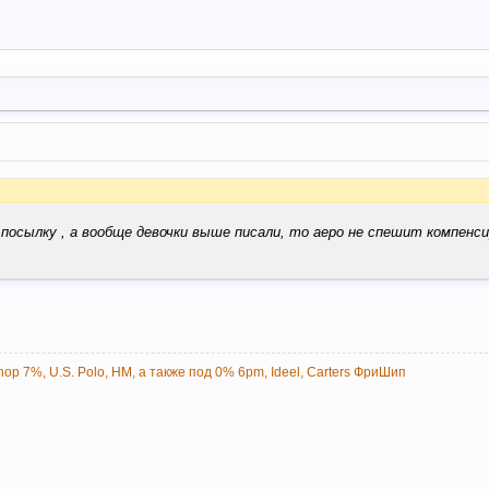
в посылку , а вообще девочки выше писали, то аеро не спешит компенс
op 7%, U.S. Polo, НМ, а также под 0% 6pm, Ideel, Carters ФриШип