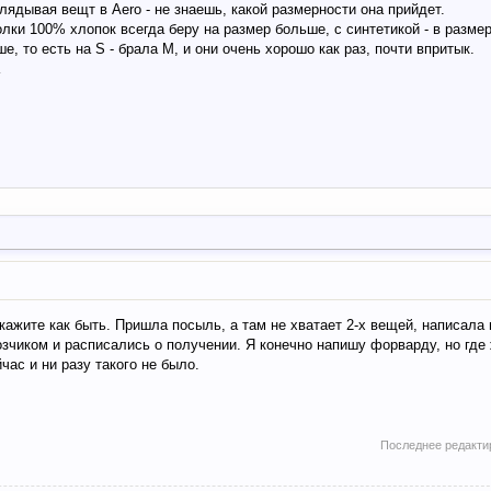
глядывая вещт в Aero - не знаешь, какой размерности она прийдет.
олки 100% хлопок всегда беру на размер больше, с синтетикой - в разме
, то есть на S - брала M, и они очень хорошо как раз, почти впритык.
а
ажите как быть. Пришла посыль, а там не хватает 2-х вещей, написала и
возчиком и расписались о получении. Я конечно напишу форварду, но где
ас и ни разу такого не было.
Последнее редакти