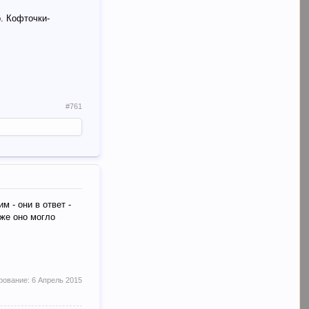
р. Кофточки-
#761
м - они в ответ -
 же оно могло
рование:
6 Апрель 2015