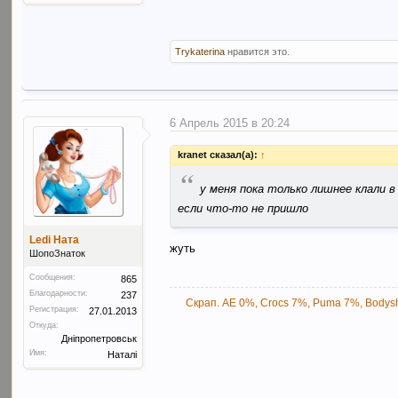
Trykaterina
нравится это.
6 Апрель 2015 в 20:24
kranet сказал(а):
↑
“
у меня пока только лишнее клали 
если что-то не пришло
Ledi Ната
жуть
ШопоЗнаток
Сообщения:
865
Благодарности:
237
Скрап. AE 0%, Crocs 7%, Puma 7%, Bodysh
Регистрация:
27.01.2013
Откуда:
Дніпропетровськ
Имя:
Наталі