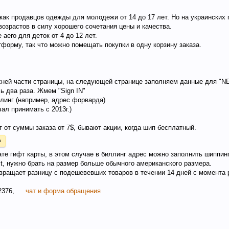
как продавцов одежды для молодежи от 14 до 17 лет. Но на украинских 
возрастов в силу хорошего сочетания цены и качества.
 aero для деток от 4 до 12 лет.
форму, так что можно помещать покупки в одну корзину заказа.
рхней части страницы, на следующей странице заполняем данные для 
ь два раза. Жмем "Sign IN"
линг (например, адрес форварда)
чал принимать с 2013г.)
 от суммы заказа от 7$, бывают акции, когда шип бесплатный.
А
те гифт карты, в этом случае в биллинг адрес можно заполнить шиппин
it, нужно брать на размер больше обычного американского размера.
возвращает разницу с подешевевших товаров в течении 14 дней с момента
2376,
чат и форма обращения