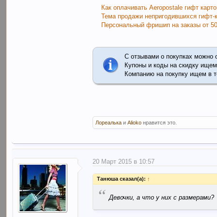
Как оплачивать Aeropostale гифт карто
Тема продажи непригодившихся гифт-
Персональный фришип на заказы от 50
С отзывами о покупках можно 
Купоны и коды на скидку ищем
Компанию на покупку ищем в 
Лореалька
и
Alioko
нравится это.
20 Март 2015 в 10:57
Танюша сказал(а):
↑
“
Девочки, а что у них с размерами?