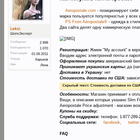
Aeropostale.com
- позиционируют себя 
марка пользуется популярностью у всех 
PS From Aéropostale®
- одежда в стиле
Два сайта делят одну коммерческую плат
Leksi
ШопоЭксперт
Сообщения:
2.998
Благодарности:
1.070
Регистрация:
Жмем "My account" в ве
Регистрация:
01.09.2011
Вводим адрес электронной почты и парол
Откуда:
Харьков
Оформление покупки
американский бил
Имя:
Лена
Принимают украинские карты:
да (на
Доставка в Украину
:
нет
Стоимость доставки по США:
зависит
Скрытый текст:
Стоимость доставки по СШ
Особенности:
Магазин принимает к опла
Вещи, в описании которых указано Slim F
Аeropostale Price adjustment - магазин 
Купоны на скидку:
Служба поддержки:
телефон: 1-877-289-
Социальные сети:
facebook
,
twitter
FAQ