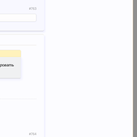
#763
ировать
#764