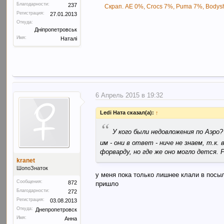
Благодарности:
237
Скрап. AE 0%, Crocs 7%, Puma 7%, Bodysh
Регистрация:
27.01.2013
Откуда:
Дніпропетровськ
Имя:
Наталі
6 Апрель 2015 в 19:32
Ledi Ната сказал(а):
↑
“
У кого были недовложения по Аэро
им - они в ответ - ниче не знаем, т.к
форварду, но где же оно могло дется. 
kranet
ШопоЗнаток
у меня пока только лишнее клали в посыл
Сообщения:
872
пришло
Благодарности:
272
Регистрация:
03.08.2013
Откуда:
Днепропетровск
Имя:
Анна