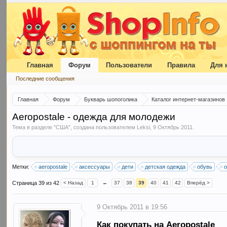
Главная
Форум
Пользователи
Правила
Для 
Последние сообщения
Главная
Форум
Букварь шопоголика
Каталог интернет-магазинов
Aeropostale - одежда для молодежи
Тема в разделе "
США
", создана пользователем
Leksi
,
9 Октябрь 2011
.
Метки:
aeropostale
аксессуары
дети
детская одежда
обувь
Страница 39 из 42
< Назад
1
←
37
38
39
40
41
42
Вперёд >
9 Октябрь 2011 в 19:56
Как покупать на Aeropostale