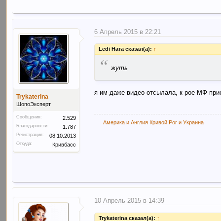
6 Апрель 2015 в 22:21
Ledi Ната сказал(а):
↑
“
жуть
я им даже видео отсылала, к-рое МФ прис
Trykaterina
ШопоЭксперт
Сообщения:
2.529
Америка и Англия Кривой Рог и Украина
Благодарности:
1.787
Регистрация:
08.10.2013
Откуда:
Кривбасс
10 Апрель 2015 в 14:39
Trykaterina сказал(а):
↑