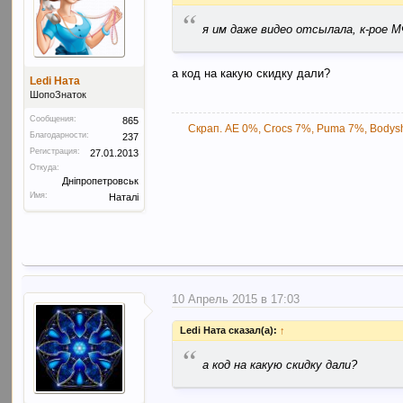
“
я им даже видео отсылала, к-рое МФ
а код на какую скидку дали?
Ledi Ната
ШопоЗнаток
Сообщения:
865
Скрап. AE 0%, Crocs 7%, Puma 7%, Bodysh
Благодарности:
237
Регистрация:
27.01.2013
Откуда:
Дніпропетровськ
Имя:
Наталі
10 Апрель 2015 в 17:03
Ledi Ната сказал(а):
↑
“
а код на какую скидку дали?