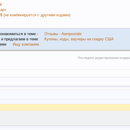
й
карт
$ (не комбинируется с другими кодами)
ознакомиться в теме -
Отзывы - Aeropostale
 и предлагаем в теме
Купоны, коды, ваучеры на скидку США
теме
Ищу компанию
Последнее редактирование модер