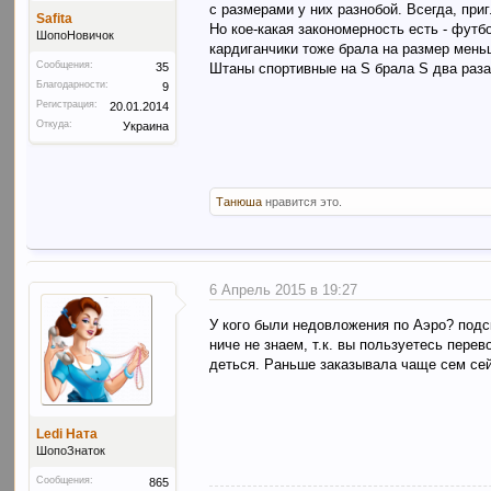
с размерами у них разнобой. Всегда, при
Safita
Но кое-какая закономерность есть - футб
ШопоНовичок
кардиганчики тоже брала на размер меньше
Сообщения:
35
Штаны спортивные на S брала S два раз
Благодарности:
9
Регистрация:
20.01.2014
Откуда:
Украина
Танюша
нравится это.
6 Апрель 2015 в 19:27
У кого были недовложения по Аэро? подск
ниче не знаем, т.к. вы пользуетесь пере
деться. Раньше заказывала чаще сем сейч
Ledi Ната
ШопоЗнаток
Сообщения:
865