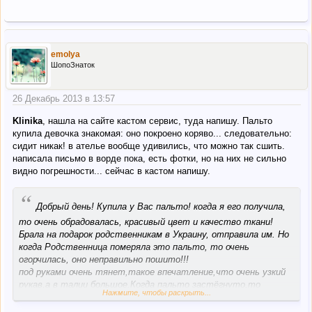
emolya
ШопоЗнаток
26 Декабрь 2013 в 13:57
Klinika
, нашла на сайте кастом сервис, туда напишу. Пальто
купила девочка знакомая: оно покроено коряво... следовательно:
сидит никак! в ателье вообще удивились, что можно так сшить.
написала письмо в ворде пока, есть фотки, но на них не сильно
видно погрешности... сейчас в кастом напишу.
“
Добрый день! Купила у Вас пальто! когда я его получила,
то очень обрадовалась, красивый цвет и качество ткани!
Брала на подарок родственникам в Украину, отправила им. Но
когда Родственница померяла это пальто, то очень
огорчилась, оно неправильно пошито!!!
под руками очень тянет,такое впечатление,что очень узкий
рукав,а в талии большое.Когда пальто застёгнуто,то
Нажмите, чтобы раскрыть...
перекошено.Я обратилась в ателье,там мне сказали,что
ничего сделать не могут,т.к неправильно выкроено пальто!