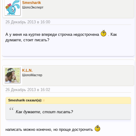
Smesharik
ШопоЭксперт
26 Декабрь 2013 в 16:00
А у меня на куртке впереди строчка недострочена
. Как
думаете, стоит писать?
K.L.N.
ШопоМастер
26 Декабрь 2013 в 16:02
Smesharik сказал(а):
↑
“
Как думаете, стоит писать?
написать можно конечно, но проще дострочить