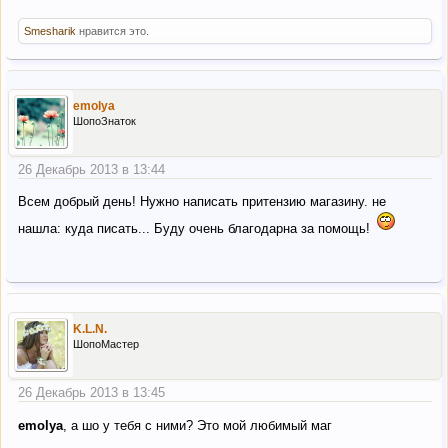
Smesharik
нравится это.
emolya
ШопоЗнаток
26 Декабрь 2013 в 13:44
Всем добрый день! Нужно написать притензию магазину. не
нашла: куда писать... Буду очень благодарна за помощь!
K.L.N.
ШопоМастер
26 Декабрь 2013 в 13:45
emolya
, а шо у тебя с ними? Это мой любимый маг