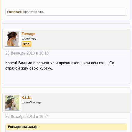
Smesharik
нравится это.
Forsage
ШопоГуру
Фея
26 Декабрь 2013 в 16:18
Капец! Видимо в период чп и праздников шили абы как... Со
страхом жду свою куртку...
K.L.N.
ШопоМастер
26 Декабрь 2013 в 16:24
Forsage сказал(а):
↑