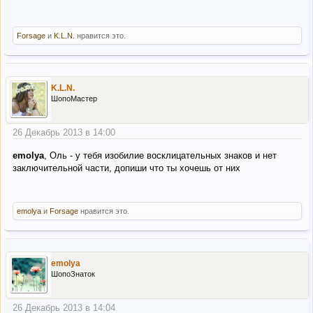
Forsage
и
K.L.N.
нравится это.
K.L.N.
ШопоМастер
26 Декабрь 2013 в 14:00
emolya
, Оль - у тебя изобилие восклицательных знаков и нет
заключительной части, допиши что ты хочешь от них
emolya
и
Forsage
нравится это.
emolya
ШопоЗнаток
26 Декабрь 2013 в 14:04