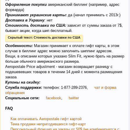
Оформление покупки
американский биллинг (например, адрес
форварда)
Принимают украинские карты:
да (начал принимать с 2013г.)
Доставка в Украину
:
нет
Стоимость доставки по США:
зависит от суммы заказа от 7$,
бывают акции, когда шип бесплатный.
Скрытый текст:
Стоимость доставки по США
Особенности:
Магазин принимает к оплате гифт карты, в этом
случае в биллинг адрес можно заполнить шиппинг адресом.
Вещи, в описании которых указано Slim Fit, нужно брать на размер
больше обычного американского размера.
Аeropostale Price adjustment - магазин возвращает разницу с
подешевевших товаров в течении 14 дней с момента размещения
заказа
Купоны на скидку:
Служба поддержки:
телефон: 1-877-289-2376,
чат и форма
обращения
Социальные сети:
facebook
,
twitter
FAQ
Как оплачивать Aeropostale гифт картой
Тема продажи непригодившихся гифт-карт
Персональный фришип на заказы от 50$ (не комбинируется с