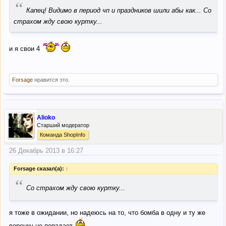
“
Капец! Видимо в период чп и праздников шили абы как... Со
страхом жду свою куртку...
и я свои 4
Forsage
нравится это.
Alioko
Старший модератор
Команда ShopInfo
26 Декабрь 2013 в 16:27
Forsage сказал(а):
↑
“
Со страхом жду свою куртку...
я тоже в ожидании, но надеюсь на то, что бомба в одну и ту же
воронку не попадает