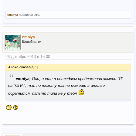
emolya
нравится это.
emolya
ШопоЗнаток
26 Декабрь 2013 в 15:00
Alioko сказал(а):
↑
“
emolya
, Оль, и еще в последнем предложении замени "Я"
на "ОНА", т.к. по тексту ты не можешь в ателье
обратится, пальто типа не у тебя