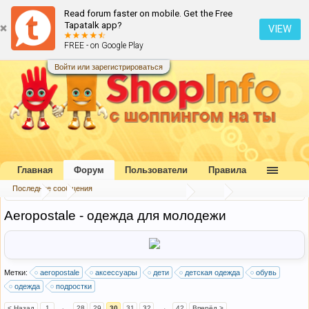
Read forum faster on mobile. Get the Free
Tapatalk app?
VIEW
FREE - on Google Play
Войти или зарегистрироваться
Главная
Форум
Пользователи
Правила
Последние сообщения
Форум
...
Каталог интернет-магазинов
США
Aeropostale - одежда для молодежи
Метки:
aeropostale
аксессуары
дети
детская одежда
обувь
одежда
подростки
< Назад
1
←
28
29
30
31
32
→
42
Вперёд >