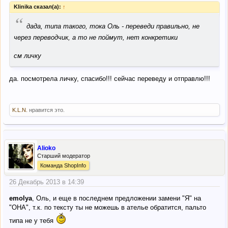
Klinika сказал(а):
↑
“
дада, типа такого, тока Оль - переведи правильно, не
через переводчик, а то не поймут, нет конкретики
см личку
да. посмотрела личку, спасибо!!! сейчас переведу и отправлю!!!
K.L.N.
нравится это.
Alioko
Старший модератор
Команда ShopInfo
26 Декабрь 2013 в 14:39
emolya
, Оль, и еще в последнем предложении замени "Я" на
"ОНА", т.к. по тексту ты не можешь в ателье обратится, пальто
типа не у тебя