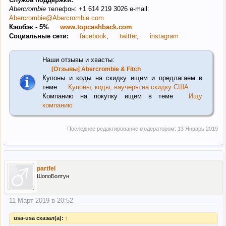
Abercrombie
телефон: +1 614 219 3026 e-mail:
Abercrombie@Abercrombie.com
Кэшбэк - 5%
www.topcashback.com
Социальные сети:
facebook
,
twitter
,
instagram
Наши отзывы и хвасты:
[Отзывы] Abercrombie & Fitch
Купоны и коды на скидку ищем и предлагаем в
теме
Купоны, коды, ваучеры на скидку США
Компанию на покупку ищем в теме
Ищу
компанию
Последнее редактирование модератором:
13 Январь 2019
partfel
ШопоБолтун
11 Март 2019 в 20:52
usa-usa сказал(а):
↑