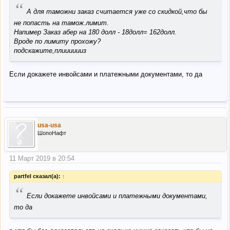
“
А для таможни заказ считается уже со скидкой,что бы
не попасть на тамож.лимит.
Напимер Заказ абер на 180 долл - 18долл= 162долл.
Вроде по лимиту прохожу?
подскажите,плииииииз
Если докажете инвойсами и платежными документами, то да
usa-usa
ШопоНафт
11 Март 2019 в 20:54
partfel сказал(а):
↑
“
Если докажете инвойсами и платежными документами,
то да