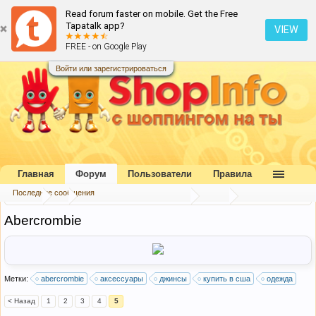
Read forum faster on mobile. Get the Free
Tapatalk app?
VIEW
FREE - on Google Play
Войти или зарегистрироваться
Главная
Форум
Пользователи
Правила
Последние сообщения
Форум
...
Каталог интернет-магазинов
США
Abercrombie
Метки:
abercrombie
аксессуары
джинсы
купить в сша
одежда
< Назад
1
2
3
4
5