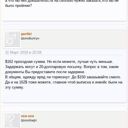
а что бы без доказательств на сколько нужно заказать,что бы не
было проблем?
partfel
ШопоБолтун
11 Март 2019 в 20:58
$162 проходная сумма. Но если можете, лучше чуть меньше.
Задержать могут и 20-долларовую посылку. Вопрос в том, какие
документы Вы предоставите после задержки.
В общем, одежду вряд ли тормознут. До $150 заказывайте смело.
Да и на 162$ тоже можете, главное чтоб выписка и инвойс были на
эту сумму.
usa-usa
ШопоНафт