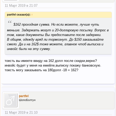
11 Март 2019 в 21:07
partfel сказал(а):
↑
“
$162 проходная сумма. Но если можете, лучше чуть
меньше. Задержать могут и 20-долларовую посылку. Вопрос в
том, какие документы Вы предоставите после задержки.
В общем, одежду вряд ли тормознут. До $150 заказывайте
смело. Да и на 162$ тоже можете, главное чтоб выписка и
инвойс были на эту сумму.
тоесть вы имеете ввиду на 162 долл после скидки,верно?
инвойс будет у меня на емейле,выписку покажу банковскую.
тоесть могу заказывать на 180долл -18 = 162?
partfel
ШопоБолтун
11 Март 2019 в 21:10