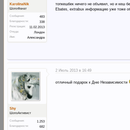
топкешбек ничего не объявил, но и кеш 
KarolinaNik
ШопоФанат
Ebates, extrabux информацию уже тоже о
Сообщения:
483
Благодарности:
338
Регистрация:
11.02.2013
Откуда:
Лондон
Имя:
Александра
2 Июль 2013 в 16:49
отличный подарок к Дню Независимости
Shy
ШопоАктивист
Сообщения:
1.253
Благодарности:
682