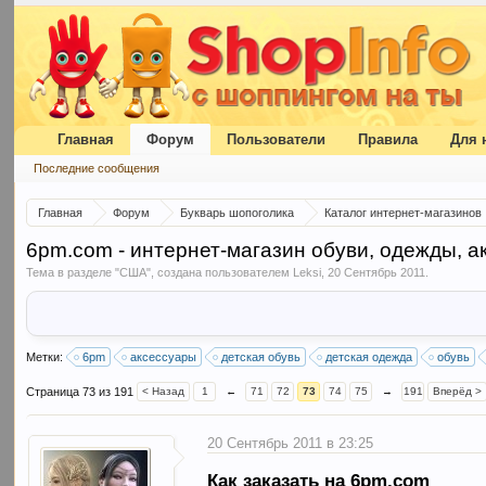
Главная
Форум
Пользователи
Правила
Для 
Последние сообщения
Главная
Форум
Букварь шопоголика
Каталог интернет-магазинов
6pm.com - интернет-магазин обуви, одежды, а
Тема в разделе "
США
", создана пользователем
Leksi
,
20 Сентябрь 2011
.
Метки:
6pm
аксессуары
детская обувь
детская одежда
обувь
Страница 73 из 191
< Назад
1
←
71
72
73
74
75
→
191
Вперёд >
20 Сентябрь 2011 в 23:25
Как заказать на 6pm.com