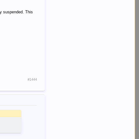
ly suspended. This
#1444