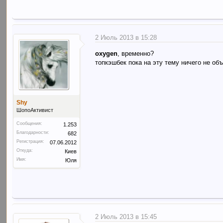
2 Июль 2013 в 15:28
oxygen
, временно?
топкэшбек пока на эту тему ничего не объ
Shy
ШопоАктивист
Сообщения:
1.253
Благодарности:
682
Регистрация:
07.06.2012
Откуда:
Киев
Имя:
Юля
2 Июль 2013 в 15:45