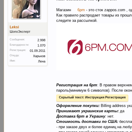
Магазин
6pm
- это сток zappos.com , 
Как правило распродает товары из прошл
следите за рассылкой.
Leksi
ШопоЭксперт
Сообщения:
2.998
Благодарности:
1.070
Регистрация:
01.09.2011
Откуда:
Харьков
Имя:
Лена
Регистрация на 6pm
: В правом верхнем
пароль(минимум 6 символов). После окон
Скрытый текст:
Инструкция Регистрация
Оформление покупки:
Billing address 
Принимают украинские карты:
да
Доставка 6pm в Украину
:
нет.
Стоимость доставки по США:
беспла
- при заказе двух и более единиц на лю