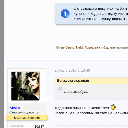
С отзывами о покупках на 6pm
Купоны и коды на скидку ищем
Компанию на покупку ищем в 
GingerJenny
,
Nelsi
,
Лореалька
и
6 другим
нравитс
2 Июль 2013 в 10:40
Бонжурка сказал(а):
“
только обувь
тогда ваш опыт не показателен
Alioko
Старший модератор
налог в без налоговых штатах не насчиты
Команда ShopInfo
Сообщения:
10.837