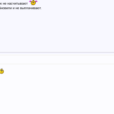
бек не насчитывают
бновили и не выплачивают.