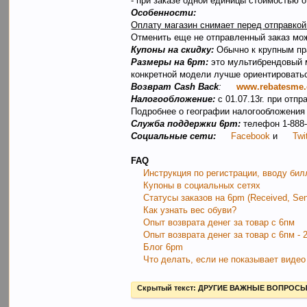
- при заказе одной единицы стоимостью о
Особенности:
Оплату магазин снимает перед отправкой
Отменить еще не отправленный заказ мож
Купоны на скидку:
Обычно к крупным пра
Размеры на 6pm:
это мультибрендовый м
конкретной модели лучше ориентироватьс
Возврат Cash Back
:
www.rebatesme
Налогообложение:
с 01.07.13г. при отп
Подробнее о географии налогообложения
Служба поддержки 6pm:
телефон 1-888-
Социальные сети:
Facebook
и
Twi
FAQ
Инструкция по регистрации, вводу бил
Купоны в социальных сетях
Статусы заказов на 6pm (Received, Sen
Как узнать вес обуви?
Опыт возврата денег за товар с 6пм
Опыт возврата денег за товар с 6пм - 
Блог 6pm
Что делать, если не показывает видео
Скрытый текст:
ДРУГИЕ ВАЖНЫЕ ВОПРОС