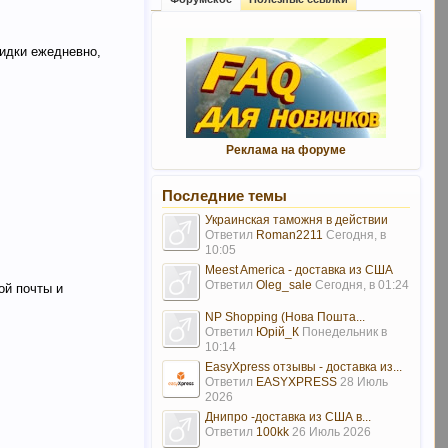
кидки ежедневно,
Реклама на форуме
Последние темы
Украинская таможня в действии
Ответил
Roman2211
Сегодня, в
10:05
Meest America - доставка из США
Ответил
Oleg_sale
Сегодня, в 01:24
ой почты и
NP Shopping (Нова Пошта...
Ответил
Юрій_К
Понедельник в
10:14
EasyXpress отзывы - доставка из...
Ответил
EASYXPRESS
28 Июль
2026
Днипро -доставка из США в...
Ответил
100kk
26 Июль 2026