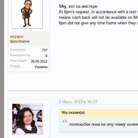
Shy
, вот на мистере:
At 6pm's request, in accordance with a test
means cash back will not be available on Mr
6pm did not give any time frame when they
oxygen
ШопоЗнаток
Сообщения:
737
Благодарности:
6
Регистрация:
30.04.2012
Откуда:
Украина
2 Июль 2013 в 16:23
Shy сказал(а):
“
топкэшбек пока на эту тему ничего