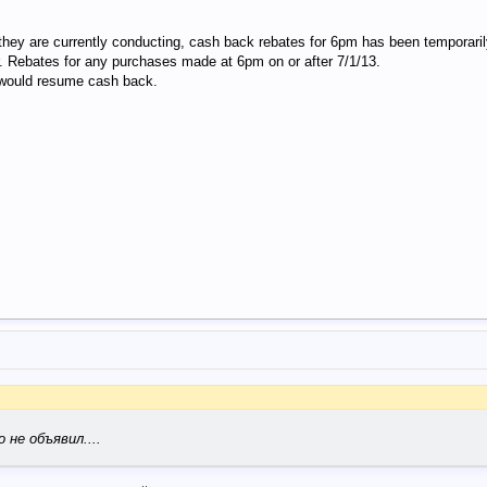
 they are currently conducting, cash back rebates for 6pm has been temporari
. Rebates for any purchases made at 6pm on or after 7/1/13.
 would resume cash back.
 не объявил....