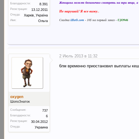
Женщина может бесконечно смотреть на три вещи, а в
Благодарности:
8.391
Регистрация:
13.12.2011
Не нарушай! Я все вижу..
Откуда:
Харків, Україна
Скидка
iHerb.com
- 10$ на первый заказ -
UJO946
Имя:
Ольга
2 Июль 2013 в 11:32
6пм временно приостановил выплаты кеш
oxygen
ШопоЗнаток
Сообщения:
737
Благодарности:
6
Регистрация:
30.04.2012
Откуда:
Украина