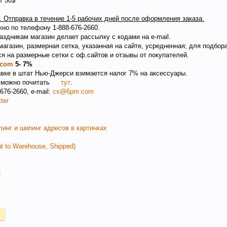
т 50$
. Отправка в течение 1-5 рабочих дней после оформления заказа.
но по телефону 1-888-676-2660.
здникам магазин делает рассылку с кодами на e-mail.
агазин, размерная сетка, указанная на сайте, усредненная; для подбор
я на размерные сетки с оф.сайтов и отзывы от покупателей.
.com
5- 7%
равке в штат Нью-Джерси взимается налог 7% на аксессуары.
 можно почитать
тут
.
676-2660, e-mail:
cs@6pm.com
tter
линг и шипинг адресов в картинках
t to Warehouse, Shipped)
2
Ы