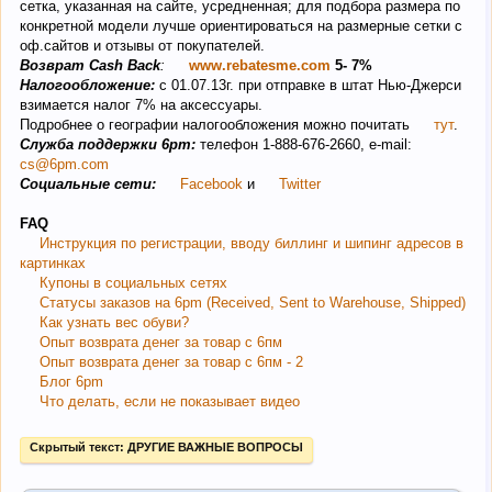
сетка, указанная на сайте, усредненная; для подбора размера по
конкретной модели лучше ориентироваться на размерные сетки с
оф.сайтов и отзывы от покупателей.
Возврат Cash Back
:
www.rebatesme.com
5- 7%
Налогообложение:
с 01.07.13г. при отправке в штат Нью-Джерси
взимается налог 7% на аксессуары.
Подробнее о географии налогообложения можно почитать
тут
.
Служба поддержки 6pm:
телефон 1-888-676-2660, e-mail:
cs@6pm.com
Социальные сети:
Facebook
и
Twitter
FAQ
Инструкция по регистрации, вводу биллинг и шипинг адресов в
картинках
Купоны в социальных сетях
Статусы заказов на 6pm (Received, Sent to Warehouse, Shipped)
Как узнать вес обуви?
Опыт возврата денег за товар с 6пм
Опыт возврата денег за товар с 6пм - 2
Блог 6pm
Что делать, если не показывает видео
Скрытый текст:
ДРУГИЕ ВАЖНЫЕ ВОПРОСЫ