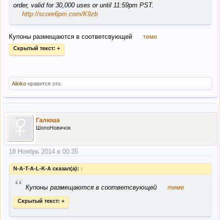
order, valid for 30,000 uses or until 11:59pm PST.
http://score6pm.com/K9zb
Купоны размещаются в соответсвующей
теме
Скрытый текст:
+
Alioko
нравится это.
Галюша
ШопоНовичок
18 Ноябрь 2014 в 00:35
N-A-T-A-L-K-A сказал(а):
↑
“
Купоны размещаются в соответсвующей
теме
Скрытый текст:
+