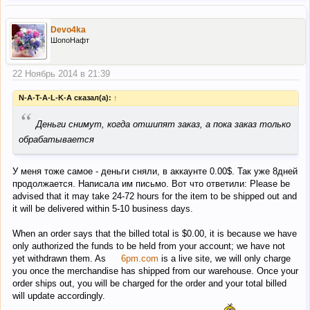
Devo4ka
ШопоНафт
22 Ноябрь 2014 в 21:39
N-A-T-A-L-K-A сказал(а):
↑
“
Деньги снимут, когда отшипят заказ, а пока заказ только
обрабатывается
У меня тоже самое - деньги сняли, в аккаунте 0.00$. Так уже 8дней
продолжается. Написала им письмо. Вот что ответили: Please be
advised that it may take 24-72 hours for the item to be shipped out and
it will be delivered within 5-10 business days.
When an order says that the billed total is $0.00, it is because we have
only authorized the funds to be held from your account; we have not
yet withdrawn them. As
6pm.com
is a live site, we will only charge
you once the merchandise has shipped from our warehouse. Once your
order ships out, you will be charged for the order and your total billed
will update accordingly.