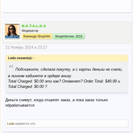
N-A-T-A-L-K-A
Модератор
Команда ShopInfo
ShopInformer 2015
21 Ноябрь 2014 в 23:27
Lada сказал(а):
↑
“
Подскажите, сделала покупку, а с карты деньги не сняли,
в личном кабинете в ордере внизу
Total Charged: $0.00 это как? Отменят? Order Total: $49.99 и
Total Charged: $0.00 ?
Деньги снимут, когда отшипят заказ, а пока заказ только
обрабатывается
Lada
нравится это.