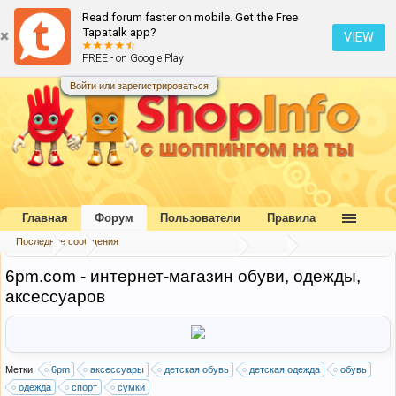
Read forum faster on mobile. Get the Free
Tapatalk app?
VIEW
FREE - on Google Play
Войти или зарегистрироваться
Главная
Форум
Пользователи
Правила
Последние сообщения
Форум
...
Каталог интернет-магазинов
США
6pm.com - интернет-магазин обуви, одежды,
аксессуаров
Метки:
6pm
аксессуары
детская обувь
детская одежда
обувь
одежда
спорт
сумки