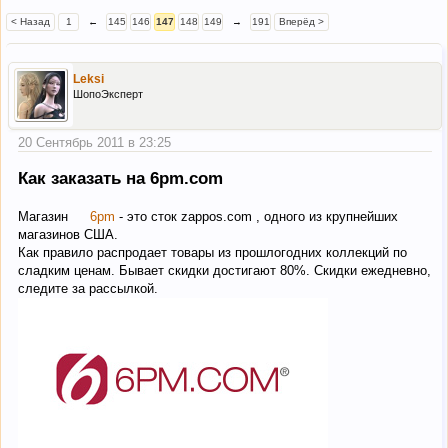
< Назад
1
←
145
146
147
148
149
→
191
Вперёд >
Leksi
ШопоЭксперт
20 Сентябрь 2011 в 23:25
Как заказать на 6pm.com
Магазин
6pm
- это сток zappos.com , одного из крупнейших
магазинов США.
Как правило распродает товары из прошлогодних коллекций по
сладким ценам. Бывает скидки достигают 80%. Скидки ежедневно,
следите за рассылкой.