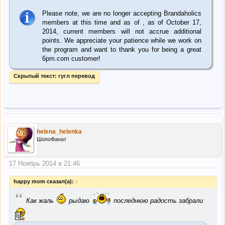
Please note, we are no longer accepting Brandaholics
members at this time and as of , as of October 17,
2014, current members will not accrue additional
points. We appreciate your patience while we work on
the program and want to thank you for being a great
6pm.com customer!
Скрытый текст:
гугл перевод
helena_helenka
ШопоФанат
17 Ноябрь 2014 в 21:46
happy mom сказал(а):
↑
“
Как жаль
рыдаю
последнюю радость забрали