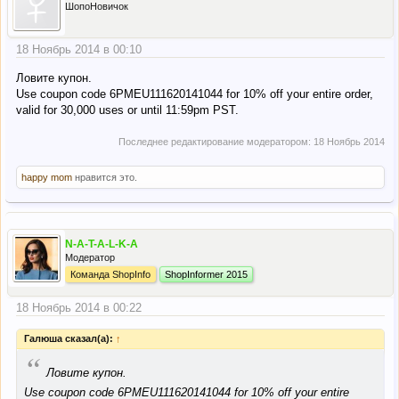
ШопоНовичок
18 Ноябрь 2014 в 00:10
Ловите купон.
Use coupon code 6PMEU111620141044 for 10% off your entire order,
valid for 30,000 uses or until 11:59pm PST.
Последнее редактирование модератором:
18 Ноябрь 2014
happy mom
нравится это.
N-A-T-A-L-K-A
Модератор
Команда ShopInfo
ShopInformer 2015
18 Ноябрь 2014 в 00:22
Галюша сказал(а):
↑
“
Ловите купон.
Use coupon code 6PMEU111620141044 for 10% off your entire