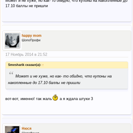
Может и не хуже, но как- то обидно, что купоны на накопленные до
17.10 баллы не пришли
happy mom
ШопоПрофи
17 Ноябрь 2014 в 21:52
Smesharik сказал(а):
↑
“
Может и не хуже, но как- то обидно, что купоны на
накопленные до 17.10 баллы не пришли
вот-вот, именно! так жаль
а я ждала штуки 3
Нюся
ШопоФанат