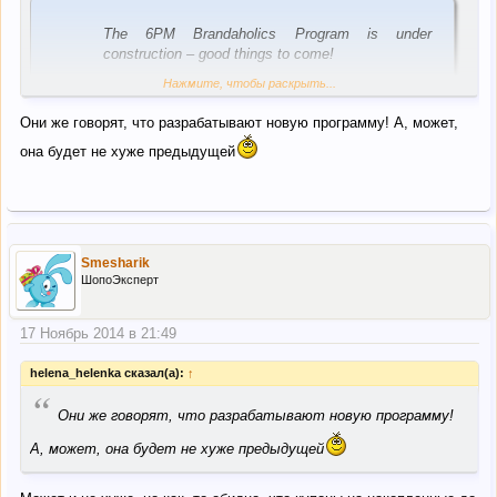
The 6PM Brandaholics Program is under
construction – good things to come!
Нажмите, чтобы раскрыть...
Please note, we are no longer accepting
Brandaholics members at this time and as of , as
Они же говорят, что разрабатывают новую программу! А, может,
of October 17, 2014, current members will not
она будет не хуже предыдущей
accrue additional points. We appreciate your
patience while we work on the program and want to
thank you for being a great 6pm.com customer!
Smesharik
ШопоЭксперт
17 Ноябрь 2014 в 21:49
helena_helenka сказал(а):
↑
“
Они же говорят, что разрабатывают новую программу!
А, может, она будет не хуже предыдущей