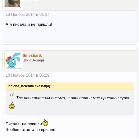
18 Ноябрь 2014 в 01:17
А я писала и не пришли!
Smesharik
ШопоЭксперт
18 Ноябрь 2014 в 06:29
helena_helenka сказал(а):
↑
“
Так напишите им письмо, я написала и мне прислали купон
Писала- не пришли
Вообще ответа не пришло