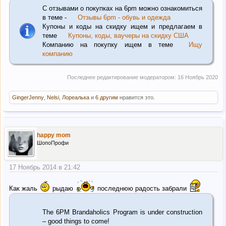
С отзывами о покупках на 6pm можно ознакомиться
в теме -
Отзывы 6pm - обувь и одежда
Купоны и коды на скидку ищем и предлагаем в
теме
Купоны, коды, ваучеры на скидку США
Компанию на покупку ищем в теме
Ищу
компанию
Последнее редактирование модератором:
16 Ноябрь 2020
GingerJenny
,
Nelsi
,
Лореалька
и
6 другим
нравится это.
happy mom
ШопоПрофи
17 Ноябрь 2014 в 21:42
Как жаль
рыдаю
последнюю радость забрали
The 6PM Brandaholics Program is under construction
– good things to come!