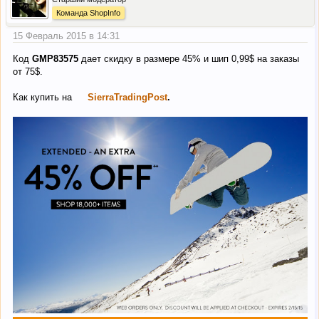
Команда ShopInfo
15 Февраль 2015 в 14:31
Код
GMP83575
дает скидку в размере 45% и шип 0,99$ на заказы
от 75$.
Как купить на
SierraTradingPost
.