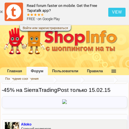
Read forum faster on mobile. Get the Free
Tapatalk app?
VIEW
FREE - on Google Play
Войти или зарегистрироваться
Главная
Форум
Пользователи
Правила
Последние сообщения
...
Форум
Наш форум
Блог портала
Скидки и акции
-45% на SierraTradingPost только 15.02.15
Alioko
Старший модератор