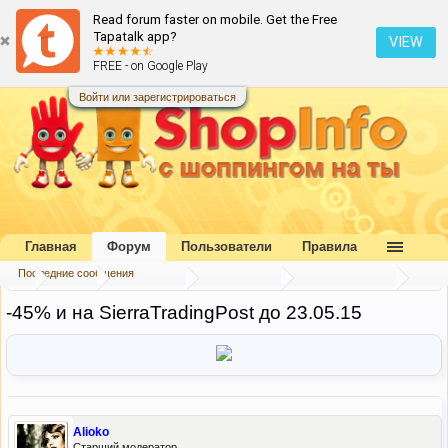
Read forum faster on mobile. Get the Free
Tapatalk app?
VIEW
FREE - on Google Play
Войти или зарегистрироваться
Главная
Форум
Пользователи
Правила
Последние сообщения
...
Форум
Наш форум
Блог портала
Скидки и акции
-45% и на SierraTradingPost до 23.05.15
Alioko
Старший модератор