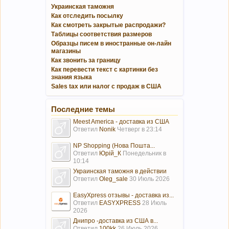
Украинская таможня
Как отследить посылку
Как смотреть закрытые распродажи?
Таблицы соответствия размеров
Образцы писем в иностранные он-лайн
магазины
Как звонить за границу
Как перевести текст с картинки без
знания языка
Sales tax или налог с продаж в США
Последние темы
Meest America - доставка из США
Ответил
Nonik
Четверг в 23:14
NP Shopping (Нова Пошта...
Ответил
Юрій_К
Понедельник в
10:14
Украинская таможня в действии
Ответил
Oleg_sale
30 Июль 2026
EasyXpress отзывы - доставка из...
Ответил
EASYXPRESS
28 Июль
2026
Днипро -доставка из США в...
Ответил
100kk
26 Июль 2026