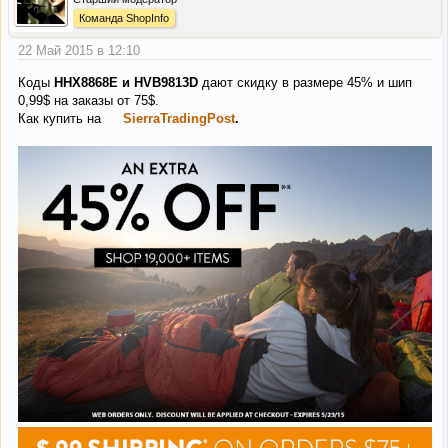
Команда ShopInfo
22 Май 2015 в 12:10
Коды
HHX8868E и HVB9813D
дают скидку в размере 45% и шип
0,99$ на заказы от 75$.
Как купить на
SierraTradingPost
.