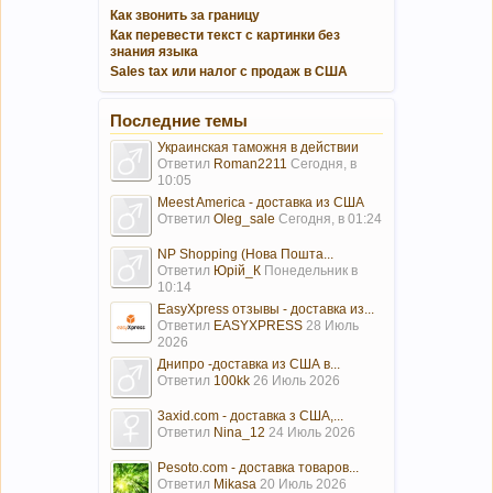
Как звонить за границу
Как перевести текст с картинки без
знания языка
Sales tax или налог с продаж в США
Последние темы
Украинская таможня в действии
Ответил
Roman2211
Сегодня, в
10:05
Meest America - доставка из США
Ответил
Oleg_sale
Сегодня, в 01:24
NP Shopping (Нова Пошта...
Ответил
Юрій_К
Понедельник в
10:14
EasyXpress отзывы - доставка из...
Ответил
EASYXPRESS
28 Июль
2026
Днипро -доставка из США в...
Ответил
100kk
26 Июль 2026
3axid.com - доставка з США,...
Ответил
Nina_12
24 Июль 2026
Pesoto.com - доставка товаров...
Ответил
Mikasa
20 Июль 2026