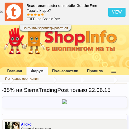
Read forum faster on mobile. Get the Free
Tapatalk app?
VIEW
FREE - on Google Play
Войти или зарегистрироваться
Главная
Форум
Пользователи
Правила
Последние сообщения
...
Форум
Наш форум
Блог портала
Скидки и акции
-35% на SierraTradingPost только 22.06.15
Alioko
Старший модератор