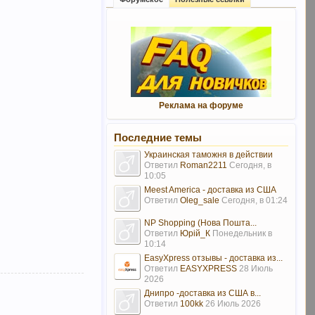
Реклама на форуме
Последние темы
Украинская таможня в действии
Ответил
Roman2211
Сегодня, в
10:05
Meest America - доставка из США
Ответил
Oleg_sale
Сегодня, в 01:24
NP Shopping (Нова Пошта...
Ответил
Юрій_К
Понедельник в
10:14
EasyXpress отзывы - доставка из...
Ответил
EASYXPRESS
28 Июль
2026
Днипро -доставка из США в...
Ответил
100kk
26 Июль 2026