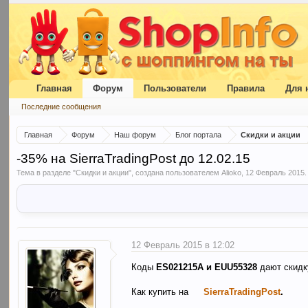
Главная
Форум
Пользователи
Правила
Для 
Последние сообщения
Главная
Форум
Наш форум
Блог портала
Скидки и акции
-35% на SierraTradingPost до 12.02.15
Тема в разделе "
Скидки и акции
", создана пользователем
Alioko
,
12 Февраль 2015
.
12 Февраль 2015 в 12:02
Коды
ES021215A и EUU55328
дают скидк
Как купить на
SierraTradingPost
.