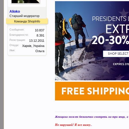
Alioko
Старший модератор
Команда ShopInfo
Сообщения:
10.837
Благодарности:
8.391
Регистрация:
13.12.2011
Откуда:
Харків, Україна
Имя:
Ольга
Женщина может бесконечно смотреть на три вещи, а в
Не нарушай! Я все вижу..