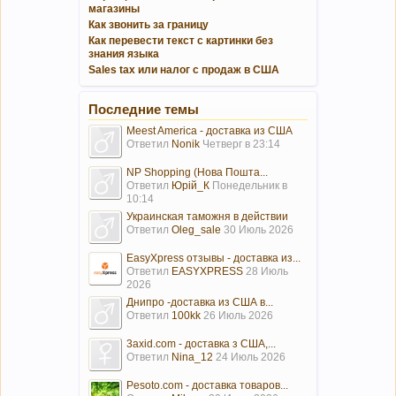
магазины
Как звонить за границу
Как перевести текст с картинки без
знания языка
Sales tax или налог с продаж в США
Последние темы
Meest America - доставка из США
Ответил
Nonik
Четверг в 23:14
NP Shopping (Нова Пошта...
Ответил
Юрій_К
Понедельник в
10:14
Украинская таможня в действии
Ответил
Oleg_sale
30 Июль 2026
EasyXpress отзывы - доставка из...
Ответил
EASYXPRESS
28 Июль
2026
Днипро -доставка из США в...
Ответил
100kk
26 Июль 2026
3axid.com - доставка з США,...
Ответил
Nina_12
24 Июль 2026
Pesoto.com - доставка товаров...