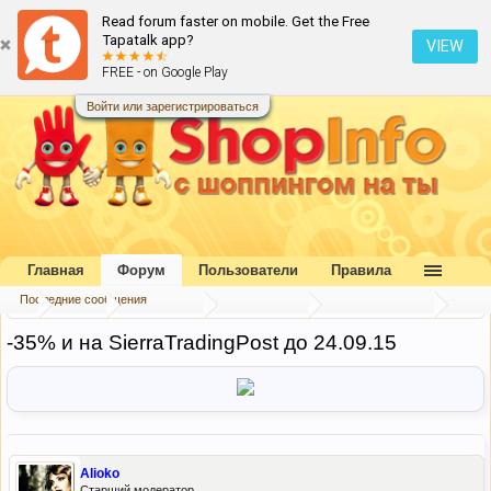
Read forum faster on mobile. Get the Free
Tapatalk app?
VIEW
FREE - on Google Play
Войти или зарегистрироваться
Главная
Форум
Пользователи
Правила
Последние сообщения
...
Форум
Наш форум
Блог портала
Скидки и акции
-35% и на SierraTradingPost до 24.09.15
Alioko
Старший модератор