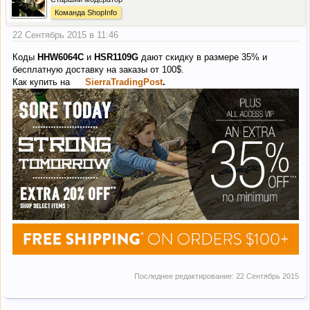
Команда ShopInfo
22 Сентябрь 2015 в 11:46
Коды
HHW6064C
и
HSR1109G
дают скидку в размере 35% и
бесплатную доставку на заказы от 100$.
Как купить на
SierraTradingPost
.
Последнее редактирование:
22 Сентябрь 2015