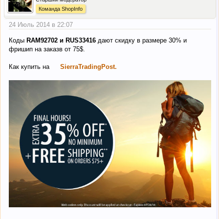
Команда ShopInfo
24 Июль 2014 в 22:07
Коды
RAM92702 и RUS33416
дают скидку в размере 30% и
фришип на заказв от 75$.
Как купить на
SierraTradingPost.