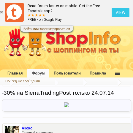
Read forum faster on mobile. Get the Free
Tapatalk app?
VIEW
FREE - on Google Play
Войти или зарегистрироваться
Главная
Форум
Пользователи
Правила
Последние сообщения
...
Форум
Наш форум
Блог портала
Скидки и акции
-30% на SierraTradingPost только 24.07.14
Alioko
Старший модератор