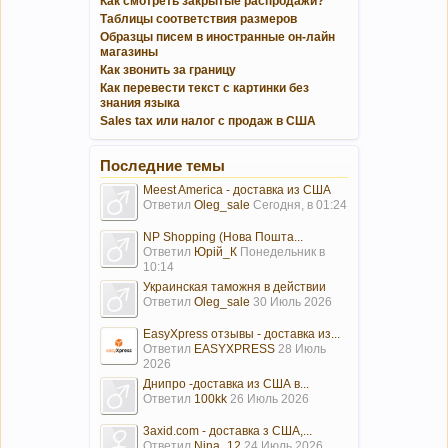
Как смотреть закрытые распродажи?
Таблицы соответствия размеров
Образцы писем в иностранные он-лайн
магазины
Как звонить за границу
Как перевести текст с картинки без
знания языка
Sales tax или налог с продаж в США
Последние темы
Meest America - доставка из США
Ответил
Oleg_sale
Сегодня, в 01:24
NP Shopping (Нова Пошта...
Ответил
Юрій_К
Понедельник в
10:14
Украинская таможня в действии
Ответил
Oleg_sale
30 Июль 2026
EasyXpress отзывы - доставка из...
Ответил
EASYXPRESS
28 Июль
2026
Днипро -доставка из США в...
Ответил
100kk
26 Июль 2026
3axid.com - доставка з США,...
Ответил
Nina_12
24 Июль 2026