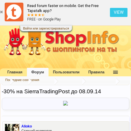
Read forum faster on mobile. Get the Free
Tapatalk app?
VIEW
FREE - on Google Play
Войти или зарегистрироваться
Главная
Форум
Пользователи
Правила
Последние сообщения
...
Форум
Наш форум
Блог портала
Скидки и акции
-30% на SierraTradingPost до 08.09.14
Alioko
Старший модератор