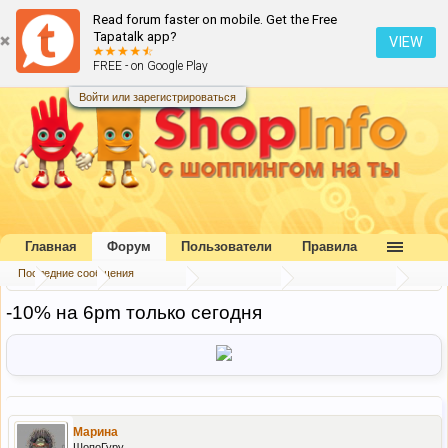
Read forum faster on mobile. Get the Free
Tapatalk app?
VIEW
FREE - on Google Play
Войти или зарегистрироваться
Главная
Форум
Пользователи
Правила
Последние сообщения
...
Форум
Наш форум
Блог портала
Скидки и акции
-10% на 6pm только сегодня
Марина
ШопоГуру