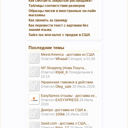
Как смотреть закрытые распродажи?
Таблицы соответствия размеров
Образцы писем в иностранные он-лайн
магазины
Как звонить за границу
Как перевести текст с картинки без
знания языка
Sales tax или налог с продаж в США
Последние темы
Meest America - доставка из США
Ответил
Whaaat
Сегодня, в 01:08
NP Shopping (Нова Пошта...
Ответил
Юрій_К
Понедельник в
10:14
Украинская таможня в действии
Ответил
Oleg_sale
30 Июль 2026
EasyXpress отзывы - доставка из...
Ответил
EASYXPRESS
28 Июль
2026
Днипро -доставка из США в...
Ответил
100kk
26 Июль 2026
3axid.com - доставка з США,...
Ответил
Nina_12
24 Июль 2026