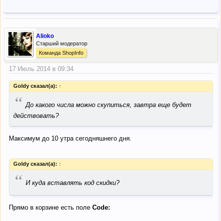
Alioko
Старший модератор
Команда ShopInfo
17 Июль 2014 в 09:34
Goldy сказал(а):
↑
“
До какого числа можно скупиться, завтра еще будет
действовать?
Максимум до 10 утра сегодняшнего дня.
Goldy сказал(а):
↑
“
И куда вставлять код скидки?
Прямо в корзине есть поле
Code: