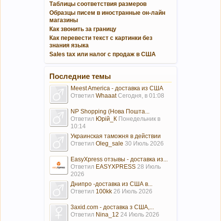
Таблицы соответствия размеров
Образцы писем в иностранные он-лайн
магазины
Как звонить за границу
Как перевести текст с картинки без
знания языка
Sales tax или налог с продаж в США
Последние темы
Meest America - доставка из США
Ответил
Whaaat
Сегодня, в 01:08
NP Shopping (Нова Пошта...
Ответил
Юрій_К
Понедельник в
10:14
Украинская таможня в действии
Ответил
Oleg_sale
30 Июль 2026
EasyXpress отзывы - доставка из...
Ответил
EASYXPRESS
28 Июль
2026
Днипро -доставка из США в...
Ответил
100kk
26 Июль 2026
3axid.com - доставка з США,...
Ответил
Nina_12
24 Июль 2026