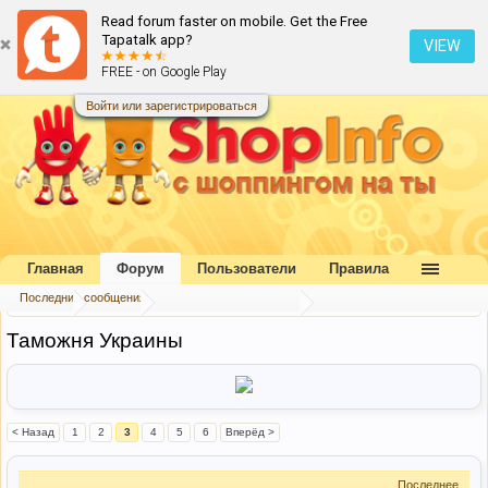
Read forum faster on mobile. Get the Free
Tapatalk app?
VIEW
FREE - on Google Play
Войти или зарегистрироваться
Главная
Форум
Пользователи
Правила
Последние сообщения
Главная
Форум
Букварь шопоголика
Таможня Украины
< Назад
1
2
3
4
5
6
Вперёд >
Последнее