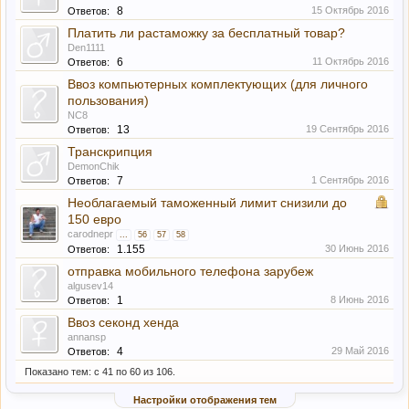
8
15 Октябрь 2016
Ответов:
Платить ли растаможку за бесплатный товар?
Den1111
6
11 Октябрь 2016
Ответов:
Ввоз компьютерных комплектующих (для личного
пользования)
NC8
13
19 Сентябрь 2016
Ответов:
Транскрипция
DemonChik
7
1 Сентябрь 2016
Ответов:
Необлагаемый таможенный лимит снизили до
150 евро
carodnepr
...
56
57
58
1.155
30 Июнь 2016
Ответов:
отправка мобильного телефона зарубеж
algusev14
1
8 Июнь 2016
Ответов:
Ввоз секонд хенда
annansp
4
29 Май 2016
Ответов:
Показано тем: с 41 по 60 из 106.
Настройки отображения тем