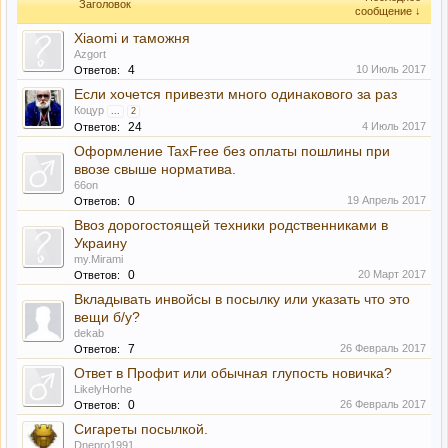
Заголовок
сообщение ↓
Xiaomi и таможня
Azgort
4
10 Июль 2017
Ответов:
Если хочется привезти много одинакового за раз
Коцур
...
2
24
4 Июль 2017
Ответов:
Оформление TaxFree без оплаты пошлины при
ввозе свыше норматива.
66on
0
19 Апрель 2017
Ответов:
Ввоз дорогостоящей техники родственниками в
Украину
my.Mirami
0
20 Март 2017
Ответов:
Вкладывать инвойсы в посылку или указать что это
вещи б/у?
dekab
7
26 Февраль 2017
Ответов:
Ответ в Профит или обычная глупость новичка?
LikelyHorhe
0
26 Февраль 2017
Ответов:
Сигареты посылкой.
Dnepro1991