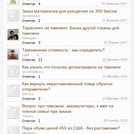
4
20 Февраль 2017
Ответов:
Заказ материалов для рукоделия на 300 баксов
Serebrishko
2
11 Февраль 2017
Ответов:
Тормознет ли таможня. Банка другой страны для
таможни
Nalivayko
3
25 Январь 2017
Ответов:
Таможенная стоимость - как определить?
Light
...
2
21
16 Декабрь 2016
Ответов:
Как узнать что посылку досматривали на таможне
VectorDelivery
1
14 Декабрь 2016
Ответов:
Как вернуть нерастаможенный товар обратно
отправителю?
Den1111
3
14 Декабрь 2016
Ответов:
Вопрос про таможню, аккомуляторы, к имя на
членов семьи при заказа
Tfaresx
1
25 Ноябрь 2016
Ответов:
Пара обуви ценой 450 из США - без растаможки?
Marianno