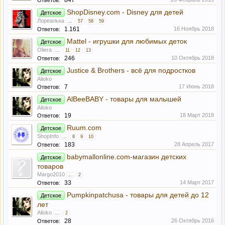
847
Ответов:
ShopDisney.com - Disney для детей
Детское
Лореалька
...
57
58
59
1.161
16 Ноябрь 2018
Ответов:
Mattel - игрушки для любимых деток
Детское
Oliera
...
11
12
13
246
10 Октябрь 2018
Ответов:
Justice & Brothers - всё для подростков
Детское
Alioko
7
17 Июнь 2018
Ответов:
AlBeeBABY - товары для малышей
Детское
Alioko
19
18 Март 2018
Ответов:
Ruum.com
Детское
ShopInfo
...
8
9
10
183
28 Апрель 2017
Ответов:
babymallonline.com-магазин детских
Детское
товаров
Margo2010
...
2
33
14 Март 2017
Ответов:
Pumpkinpatchusa - товары для детей до 12
Детское
лет
Alioko
...
2
28
26 Октябрь 2016
Ответов: