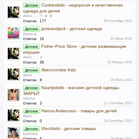
Cookieskids - недорогая и качественная
Детское
одежда для детей
Alioko
...
7
8
9
177
28 Сентябрь 2015
Ответов:
janieandjack - детская одежда
Детское
Ирина-Д
16
22 Июнь 2015
Ответов:
Fisher-Price Store - детские развивающие
Детское
игрушки
Alioko
...
2
36
31 Январь 2015
Ответов:
Abercrombie Kids
Детское
Alioko
8
28 Июнь 2014
Ответов:
Naartjiekids - магазин детской одежды.
Детское
ЗАКРЫТ
SAbrina
3
21 Сентябрь 2013
Ответов:
Hanna Andersson - товары для детей
Детское
Alioko
0
16 Сентябрь 2013
Ответов:
Vtechkids - детские товары
Детское
Буратино
5
30 Июнь 2013
Ответов: