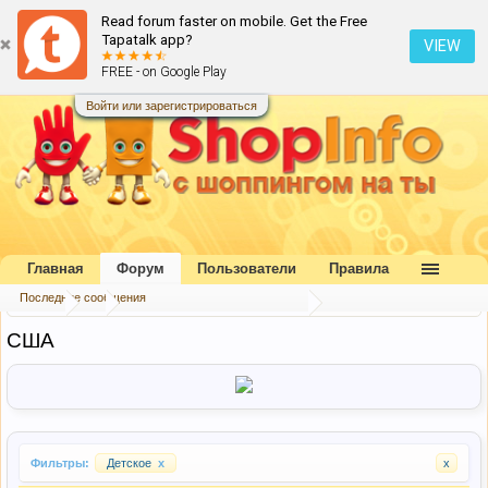
Read forum faster on mobile. Get the Free
Tapatalk app?
VIEW
FREE - on Google Play
Войти или зарегистрироваться
Главная
Форум
Пользователи
Правила
Последние сообщения
Форум
...
Каталог интернет-магазинов
США
Фильтры:
Детское
x
x