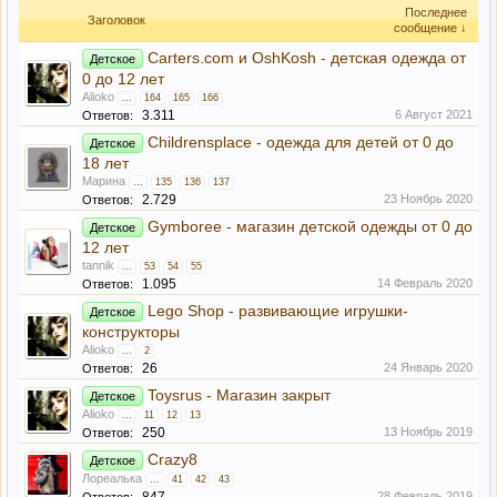
Последнее
Заголовок
сообщение ↓
Carters.com и OshKosh - детская одежда от
Детское
0 до 12 лет
Alioko
...
164
165
166
3.311
6 Август 2021
Ответов:
Childrensplace - одежда для детей от 0 до
Детское
18 лет
Марина
...
135
136
137
2.729
23 Ноябрь 2020
Ответов:
Gymboree - магазин детской одежды от 0 до
Детское
12 лет
tannik
...
53
54
55
1.095
14 Февраль 2020
Ответов:
Lego Shop - развивающие игрушки-
Детское
конструкторы
Alioko
...
2
26
24 Январь 2020
Ответов:
Toysrus - Магазин закрыт
Детское
Alioko
...
11
12
13
250
13 Ноябрь 2019
Ответов:
Crazy8
Детское
Лореалька
...
41
42
43
28 Февраль 2019