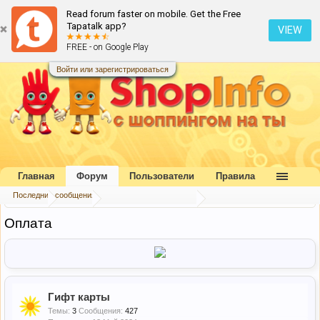
Read forum faster on mobile. Get the Free
Tapatalk app?
VIEW
FREE - on Google Play
Войти или зарегистрироваться
Главная
Форум
Пользователи
Правила
Последние сообщения
Главная
Форум
Букварь шопоголика
Оплата
Гифт карты
Темы:
3
Сообщения:
427