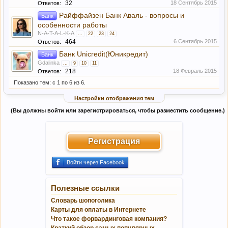
32
18 Сентябрь 2015
Ответов:
Райффайзен Банк Аваль - вопросы и
Банк
особенности работы
N-A-T-A-L-K-A
...
22
23
24
464
6 Сентябрь 2015
Ответов:
Банк Unicredit(Юникредит)
Банк
Gdalinka
...
9
10
11
218
18 Февраль 2015
Ответов:
Показано тем: с 1 по 6 из 6.
Настройки отображения тем
(Вы должны войти или зарегистрироваться, чтобы разместить сообщение.)
Регистрация
Войти через Facebook
Полезные ссылки
Словарь шопоголика
Карты для оплаты в Интернете
Что такое форвардинговая компания?