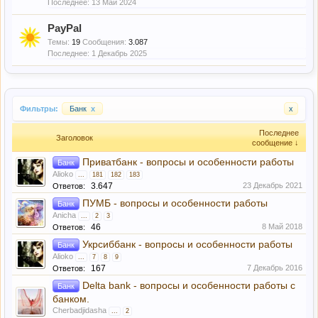
13 Май 2024
PayPal
Темы:
19
Сообщения:
3.087
1 Декабрь 2025
Фильтры:
Банк
x
x
Последнее
Заголовок
сообщение ↓
Приватбанк - вопросы и особенности работы
Банк
Alioko
...
181
182
183
3.647
23 Декабрь 2021
Ответов:
ПУМБ - вопросы и особенности работы
Банк
Anicha
...
2
3
46
8 Май 2018
Ответов:
Укрсиббанк - вопросы и особенности работы
Банк
Alioko
...
7
8
9
167
7 Декабрь 2016
Ответов:
Delta bank - вопросы и особенности работы с
Банк
банком.
Cherbadjidasha
...
2