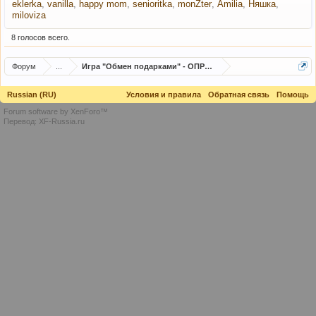
eklerka
vanilla
happy mom
senioritka
monZter
Amilia
Няшка
miloviza
8 голосов всего.
Форум
...
Игра "Обмен подарками" - ОПРОС
Russian (RU)
Условия и правила
Обратная связь
Помощь
Forum software by XenForo™
Перевод:
XF-Russia.ru