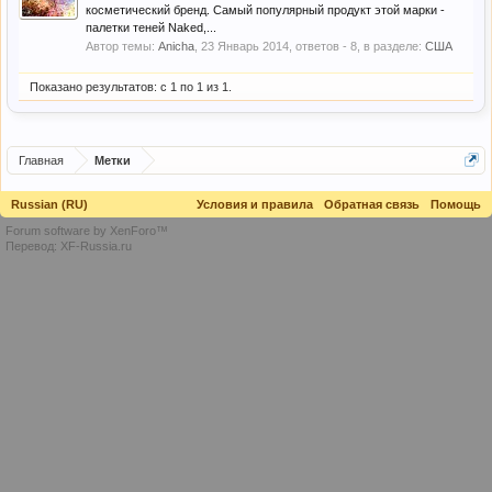
косметический бренд. Самый популярный продукт этой марки -
палетки теней Naked,...
Автор темы:
Anicha
,
23 Январь 2014
, ответов - 8, в разделе:
США
Показано результатов: с 1 по 1 из 1.
Главная
Метки
Russian (RU)
Условия и правила
Обратная связь
Помощь
Forum software by XenForo™
Перевод:
XF-Russia.ru