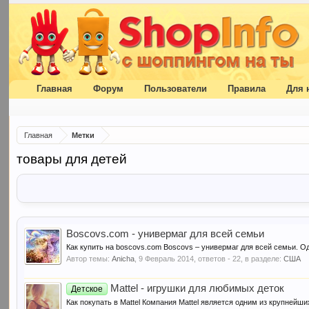
Главная
Форум
Пользователи
Правила
Для 
Главная
Метки
товары для детей
Boscovs.com - универмаг для всей семьи
Как купить на boscovs.com Boscovs – универмаг для всей семьи. Оде
Автор темы:
Anicha
,
9 Февраль 2014
, ответов - 22, в разделе:
США
Mattel - игрушки для любимых деток
Детское
Как покупать в Mattel Компания Mattel является одним из крупнейш