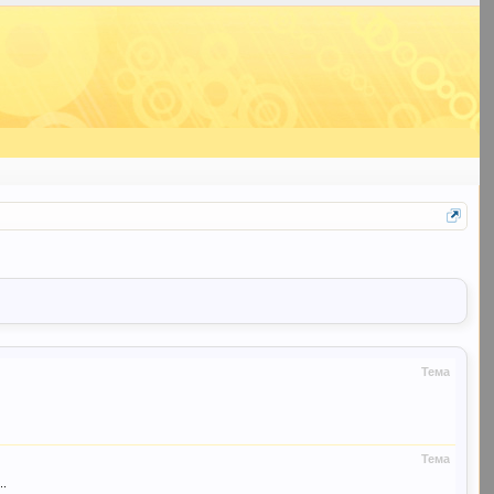
Тема
Тема
..