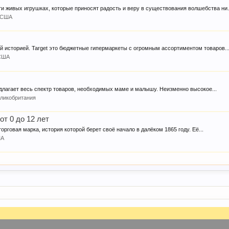
и живых игрушках, которые приносят радость и веру в существования волшебства ни.
США
ей историей. Target это бюджетные гипермаркеты с огромным ассортиментом товаров...
США
едлагает весь спектр товаров, необходимых маме и малышу. Неизменно высокое...
ликобритания
от 0 до 12 лет
торговая марка, история которой берет своё начало в далёком 1865 году. Её...
ША