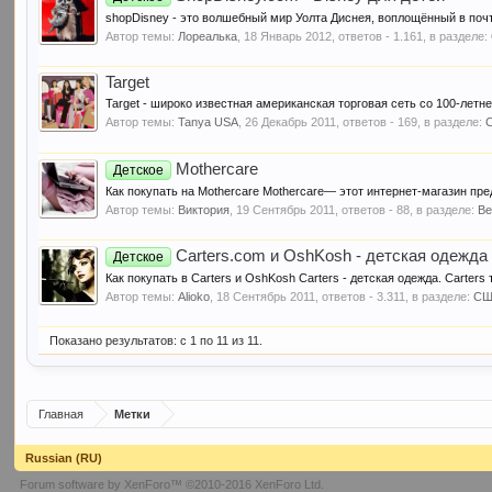
shopDisney - это волшебный мир Уолта Диснея, воплощённый в почт
Автор темы:
Лореалька
,
18 Январь 2012
, ответов - 1.161, в разделе:
Target
Target - широко известная американская торговая сеть со 100-летн
Автор темы:
Tanya USA
,
26 Декабрь 2011
, ответов - 169, в разделе:
Mothercare
Детское
Как покупать на Mothercare Mothercare— этот интернет-магазин пр
Автор темы:
Виктория
,
19 Сентябрь 2011
, ответов - 88, в разделе:
Ве
Carters.com и OshKosh - детская одежда 
Детское
Как покупать в Carters и OshKosh Carters - детская одежда. Carters 
Автор темы:
Alioko
,
18 Сентябрь 2011
, ответов - 3.311, в разделе:
С
Показано результатов: с 1 по 11 из 11.
Главная
Метки
Russian (RU)
Forum software by XenForo™
©2010-2016 XenForo Ltd.