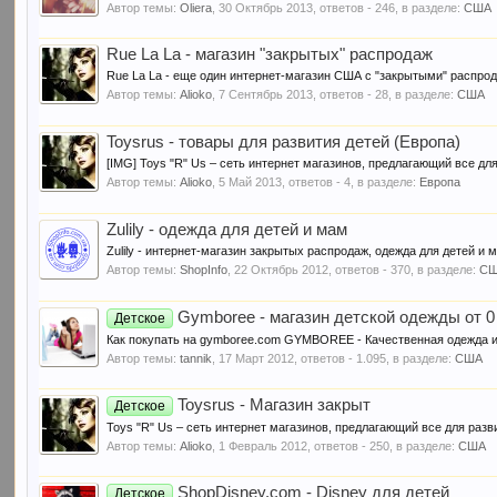
Автор темы:
Oliera
,
30 Октябрь 2013
, ответов - 246, в разделе:
США
Rue La La - магазин "закрытых" распродаж
Rue La La - еще один интернет-магазин США с "закрытыми" распрод
Автор темы:
Alioko
,
7 Сентябрь 2013
, ответов - 28, в разделе:
США
Toysrus - товары для развития детей (Европа)
[IMG] Toys "R" Us – сеть интернет магазинов, предлагающий все для
Автор темы:
Alioko
,
5 Май 2013
, ответов - 4, в разделе:
Европа
Zulily - одежда для детей и мам
Zulily - интернет-магазин закрытых распродаж, одежда для детей и
Автор темы:
ShopInfo
,
22 Октябрь 2012
, ответов - 370, в разделе:
С
Gymboree - магазин детской одежды от 0
Детское
Как покупать на gymboree.com GYMBOREE - Качественная одежда и 
Автор темы:
tannik
,
17 Март 2012
, ответов - 1.095, в разделе:
США
Toysrus - Магазин закрыт
Детское
Toys "R" Us – сеть интернет магазинов, предлагающий все для разви
Автор темы:
Alioko
,
1 Февраль 2012
, ответов - 250, в разделе:
США
ShopDisney.com - Disney для детей
Детское