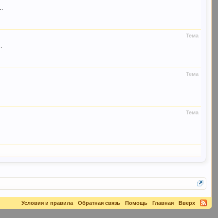
..
Тема
.
Тема
Тема
Условия и правила
Обратная связь
Помощь
Главная
Вверх