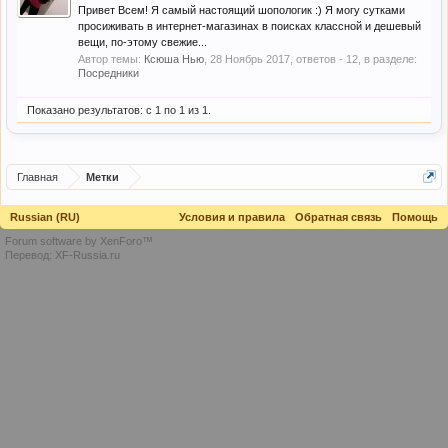
Привет Всем! Я самый настоящий шопологик :) Я могу сутками
просиживать в интернет-магазинах в поисках классной и дешевый
вещи, по-этому свежие...
Автор темы:
Ксюша Нью
,
28 Ноябрь 2017
, ответов - 12, в разделе:
Посредники
Показано результатов: с 1 по 1 из 1.
Главная
Метки
Russian (RU)
Условия и правила
Обратная связь
Помощь
Forum software by XenForo™
Перевод:
XF-Russia.ru