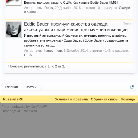
Бесплатная доставка по США. Как купить Eddie Bauer [IMG]
Автор темы:
Deals
,
20 Декабрь 2016
, ответов - 0, в разделе:
Скидки
и акции
Eddie Bauer, премиум-качества одежда,
Тема
аксессуары и снаряжения для мужчин и женщин
Известный американский бизнесмен, путешественник, дизайнер,
изобретатель пуховика - Эдди Бауэр (Eddie Bauer) создал один из
самых известных...
Автор темы:
happy mom
,
6 Декабрь 2014
, ответов - 146, в разделе:
США
Показано результатов: с 1 по 2 из 2.
Главная
Метки
Russian (RU)
Условия и правила
Обратная связь
Помощь
Forum software by XenForo™
Перевод:
XF-Russia.ru