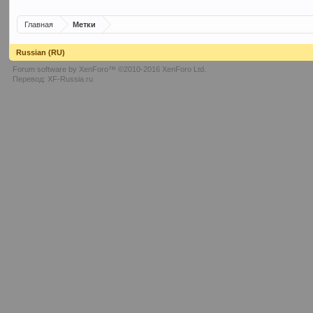
Главная
Метки
Russian (RU)
Forum software by XenForo™
©2010-2016 XenForo Ltd.
Перевод:
XF-Russia.ru