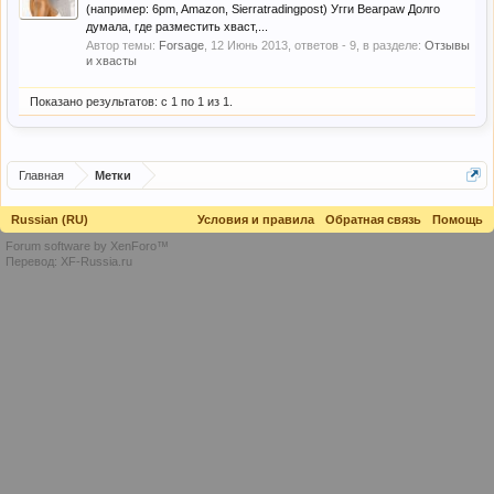
(например: 6pm, Amazon, Sierratradingpost) Угги Bearpaw Долго
думала, где разместить хваст,...
Автор темы:
Forsage
,
12 Июнь 2013
, ответов - 9, в разделе:
Отзывы
и хвасты
Показано результатов: с 1 по 1 из 1.
Главная
Метки
Russian (RU)
Условия и правила
Обратная связь
Помощь
Forum software by XenForo™
Перевод:
XF-Russia.ru