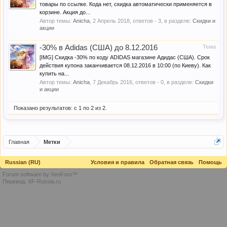
товары по ссылке. Кода нет, скидка автоматически применяется в
корзине. Акция до...
Автор темы:
Anicha
,
2 Апрель 2018
, ответов - 3, в разделе:
Скидки и
акции
-30% в Adidas (США) до 8.12.2016
Тема
[IMG] Скидка -30% по коду ADIDAS магазине Адидас (США). Срок
действия купона заканчивается 08.12.2016 в 10:00 (по Киеву). Как
купить на...
Автор темы:
Anicha
,
7 Декабрь 2016
, ответов - 0, в разделе:
Скидки
и акции
Показано результатов: с 1 по 2 из 2.
Главная
Метки
Russian (RU)
Условия и правила
Обратная связь
Помощь
Forum software by XenForo™
Перевод:
XF-Russia.ru