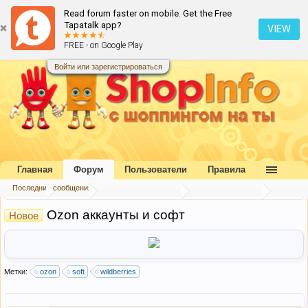
Read forum faster on mobile. Get the Free
Tapatalk app?
VIEW
FREE - on Google Play
Войти или зарегистрироваться
Главная
Форум
Пользователи
Правила
Последние сообщения
Главная
Форум
Коллективный разум
Торговый центр
Ozon аккаунты и софт
Новое
Метки:
ozon
soft
wildberries